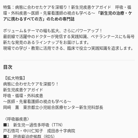
特集：病態に合わせたケアを深堀り！新生児疾患ケアガイド 呼吸・循
環・外科疾患～医師・先輩看護師の視点も学べる～
「新生児の治療・ケ
アに携わるすべての方」のための専門誌
ボリューム＆テーマの幅も拡大、さらにパワーアップ！
最前線で活躍中のドクターが発信する実践知識、ベテランナースにも毎号
新たな発見のあるラインナップをお届けします。
現場での学び・教育に活用できる、臨床で役立つ実践知識を追求します。
目次
【拡大特集】
病態に合わせたケアを深掘り！
新生児疾患ケアガイド
呼吸・循環・外科疾患
～医師・先輩看護師の視点も学べる～
岡﨑 薫 東京都立小児総合医療センター新生児科部長
〈呼吸器疾患〉
■1 新生児一過性多呼吸（TTN）
戸石悟司・中川仁知子 成田赤十字病院
■2 呼吸窮迫症候群（RDS）