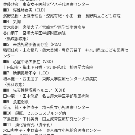
佐藤雅彦 東京女子医科大学八千代医療センター
■3 慢性肺疾患（CLD）
濱野弘樹・上條恵理香・深尾有紀・小田 新 長野県立こども病院
■4 気胸
青木良則 宮崎大学／宮崎大学医学部附属病院
谷口朋子 宮崎大学医学部附属病院
〈循環器疾患〉
■5 未熟児動脈管開存症（PDA）
稲垣佳典・末次紫乃・鈴木美緒・豊島万希子 神奈川県立こども医療セ
ンター
■6 心室中隔欠損症（VSD）
上田知実・梅木明日香・大川内和代 榊原記念病院
■7 晩期循環不全（LCC）
増本健一・西田朋子 東邦大学医療センター大森病院
〈外科疾患〉
■8 先天性横隔膜ヘルニア（CDH）
田中龍一・田中悠紀 名古屋大学医学部附属病院
■9 食道閉鎖
采元 純・田仲直子 埼玉県立小児医療センター
■10 鎖肛、ヒルシュスプルング病
下島直樹・下村美典 国立成育医療研究センター
■11 消化管穿孔（腸穿孔）
水口卯生子・中野幸子 東京都立小児総合医療センター