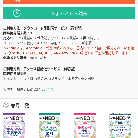
ちょっと立ち読み
ご利用方法
ダウンロード型配信サービス（買切型）
同時使用端末数
3
対応OS
iOS最新の２世代前まで / Android最新の２世代前まで
※コンテンツの使用にあたり、専用ビューアisho.jpが必要
※Androidは、Android２世代前の端末のうち、国内キャリア経由で販売されている端
末（Xperia、GALAXY、AQUOS、ARROWS、Nexusなど）にて動作確認しています
必要メモリ容量
90 MB以上
ご利用方法
アクセス型配信サービス（買切型）
同時使用端末数
1
※インターネット経由でのWEBブラウザによるアクセス参照
※導入・利用方法の詳細は
こちら
巻号一覧