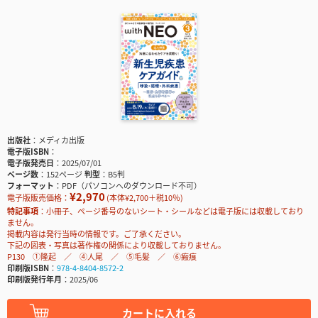
出版社
メディカ出版
電子版ISBN
電子版発売日
2025/07/01
ページ数
152ページ
判型
B5判
フォーマット
PDF（パソコンへのダウンロード不可）
¥2,970
電子版販売価格：
(本体¥2,700＋税10％)
特記事項
小冊子、ページ番号のないシート・シールなどは電子版には収載しており
ません。
掲載内容は発行当時の情報です。ご了承ください。
下記の図表・写真は著作権の関係により収載しておりません。
P130 ①隆起 ／ ④人尾 ／ ⑤毛髪 ／ ⑥瘢痕
印刷版ISBN
978-4-8404-8572-2
印刷版発行年月
2025/06
カートに入れる