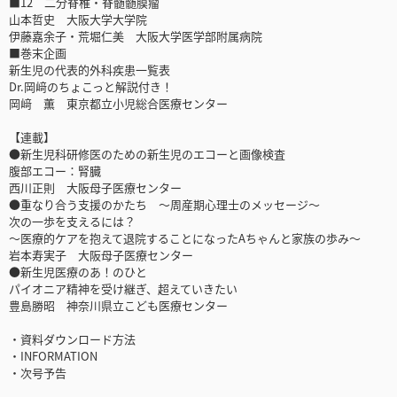
■12 二分脊椎・脊髄髄膜瘤
山本哲史 大阪大学大学院
伊藤嘉余子・荒堀仁美 大阪大学医学部附属病院
■巻末企画
新生児の代表的外科疾患一覧表
Dr.岡﨑のちょこっと解説付き！
岡﨑 薫 東京都立小児総合医療センター
【連載】
●新生児科研修医のための新生児のエコーと画像検査
腹部エコー：腎臓
西川正則 大阪母子医療センター
●重なり合う支援のかたち ～周産期心理士のメッセージ～
次の一歩を支えるには？
～医療的ケアを抱えて退院することになったAちゃんと家族の歩み～
岩本寿実子 大阪母子医療センター
●新生児医療のあ！のひと
パイオニア精神を受け継ぎ、超えていきたい
豊島勝昭 神奈川県立こども医療センター
・資料ダウンロード方法
・INFORMATION
・次号予告