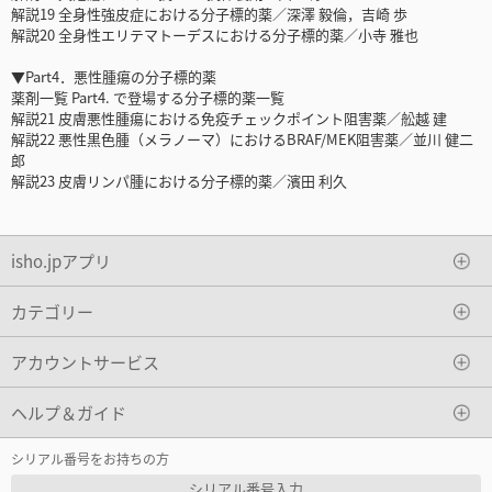
解説19 全身性強皮症における分子標的薬／深澤 毅倫，吉崎 歩
解説20 全身性エリテマトーデスにおける分子標的薬／小寺 雅也
▼Part4．悪性腫瘍の分子標的薬
薬剤一覧 Part4. で登場する分子標的薬一覧
解説21 皮膚悪性腫瘍における免疫チェックポイント阻害薬／舩越 建
解説22 悪性黒色腫（メラノーマ）におけるBRAF/MEK阻害薬／並川 健二
郎
解説23 皮膚リンパ腫における分子標的薬／濱田 利久
isho.jpアプリ
カテゴリー
アカウントサービス
ヘルプ＆ガイド
シリアル番号をお持ちの方
シリアル番号入力