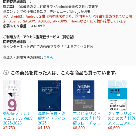
同時使用端末数
2
対応OS
iOS最新の２世代前まで / Android最新の２世代前まで
※コンテンツの使用にあたり、専用ビューアisho.jpが必要
※Androidは、Android２世代前の端末のうち、国内キャリア経由で販売されている端
末（Xperia、GALAXY、AQUOS、ARROWS、Nexusなど）にて動作確認しています
必要メモリ容量
54 MB以上
ご利用方法
アクセス型配信サービス（買切型）
同時使用端末数
1
※インターネット経由でのWEBブラウザによるアクセス参照
※導入・利用方法の詳細は
こちら
この商品を買った人は、こんな商品も買っています。
感染症プラチナ
高血圧管理・治
ホスピタリスト
ジェネラリスト
マニュアル Ver.9
療ガイドライン
のための内科診
のための内科外
2025-2026
2025
療フローチャ...
来マニュアル...
¥2,750
¥4,180
¥8,800
¥6,600