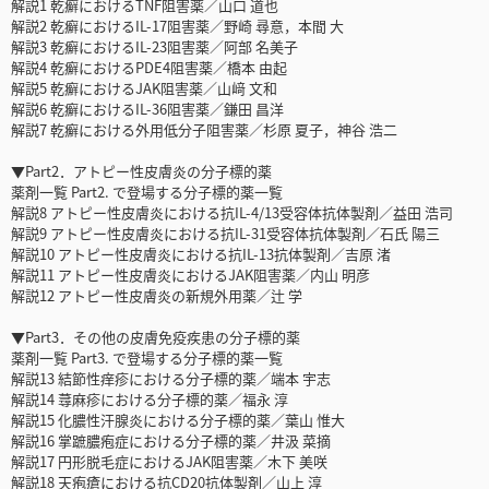
解説1 乾癬におけるTNF阻害薬／山口 道也
解説2 乾癬におけるIL-17阻害薬／野崎 尋意，本間 大
解説3 乾癬におけるIL-23阻害薬／阿部 名美子
解説4 乾癬におけるPDE4阻害薬／橋本 由起
解説5 乾癬におけるJAK阻害薬／山﨑 文和
解説6 乾癬におけるIL-36阻害薬／鎌田 昌洋
解説7 乾癬における外用低分子阻害薬／杉原 夏子，神谷 浩二
▼Part2．アトピー性皮膚炎の分子標的薬
薬剤一覧 Part2. で登場する分子標的薬一覧
解説8 アトピー性皮膚炎における抗IL-4/13受容体抗体製剤／益田 浩司
解説9 アトピー性皮膚炎における抗IL-31受容体抗体製剤／石氏 陽三
解説10 アトピー性皮膚炎における抗IL-13抗体製剤／吉原 渚
解説11 アトピー性皮膚炎におけるJAK阻害薬／内山 明彦
解説12 アトピー性皮膚炎の新規外用薬／辻 学
▼Part3．その他の皮膚免疫疾患の分子標的薬
薬剤一覧 Part3. で登場する分子標的薬一覧
解説13 結節性痒疹における分子標的薬／端本 宇志
解説14 蕁麻疹における分子標的薬／福永 淳
解説15 化膿性汗腺炎における分子標的薬／葉山 惟大
解説16 掌蹠膿疱症における分子標的薬／井汲 菜摘
解説17 円形脱毛症におけるJAK阻害薬／木下 美咲
解説18 天疱瘡における抗CD20抗体製剤／山上 淳