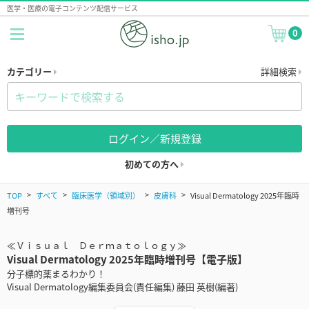
医学・医療の電子コンテンツ配信サービス
0
カテゴリー
詳細検索
ログイン／新規登録
初めての方へ
TOP
すべて
臨床医学（領域別）
皮膚科
Visual Dermatology 2025年臨時
増刊号
≪Ｖｉｓｕａｌ Ｄｅｒｍａｔｏｌｏｇｙ≫
Visual Dermatology 2025年臨時増刊号【電子版】
分子標的薬まるわかり！
Visual Dermatology編集委員会(責任編集) 藤田 英樹(編著)