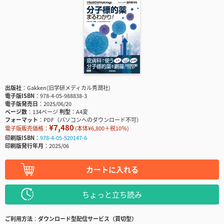
出版社
Gakken(旧学研メディカル秀潤社)
電子版ISBN
978-4-05-988838-3
電子版発売日
2025/06/20
ページ数
134ページ
判型
A4変
フォーマット
PDF（パソコンへのダウンロード不可）
¥7,480
電子版販売価格：
(本体¥6,800＋税10％)
印刷版ISBN
978-4-05-520147-6
印刷版発行年月
2025/06
カートに入れる
ちょっと立ち読み
ご利用方法
ダウンロード型配信サービス（買切型）