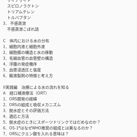
スピロノラクトン
トリアムテレン
トルバプタン
3． 不感蒸泄
不感蒸泄こぼれ話
C 体内における水の分布
1．細胞内液と細胞外液
2．細胞膜の構造と水の移動
3．毛細血管の血管壁の構造
4．浮腫の発症機序
5．血漿浸透圧と張度
6．輸液製剤の特徴と考え方
II実践編 治療による水の流れを知る
A 経口補液療法（ORT）
1．ORS開発の経緯
2．ORSの組成と吸収メカニズム
3．脱水症とその評価方法
4．適応と方法
5．脱水症のときにスポーツドリンクではだめなのか？
6．OS-1®はなぜWHO推奨の組成とは異なるのか？
7．ORSにクエン酸を入れる意味は？