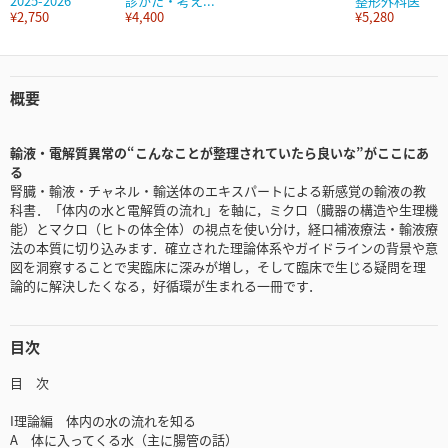
2025-2026
診かた・考え...
整形外科医
¥2,750
¥4,400
¥5,280
概要
輸液・電解質異常の“こんなことが整理されていたら良いな”がここにあ
る
腎臓・輸液・チャネル・輸送体のエキスパートによる新感覚の輸液の教
科書．「体内の水と電解質の流れ」を軸に，ミクロ（臓器の構造や生理機
能）とマクロ（ヒトの体全体）の視点を使い分け，経口補液療法・輸液療
法の本質に切り込みます．確立された理論体系やガイドラインの背景や意
図を洞察することで実臨床に深みが増し，そして臨床で生じる疑問を理
論的に解決したくなる，好循環が生まれる一冊です．
目次
目 次
I理論編 体内の水の流れを知る
A 体に入ってくる水（主に腸管の話）