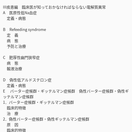
III疾患編 臨床医が知っておかなければならない電解質異常
A 医原性低Na血症
定義・病態
B Refeeding syndrome
定 義
病 態
予防と治療
C 肥厚性幽門狭窄症
病 態
輸液治療
D 偽性低アルドステロン症
定義・病態
E バーター症候群・ギッテルマン症候群 偽性バーター症候群・偽性ギ
ッテルマン症候群
1．バーター症候群・ギッテルマン症候群
臨床的特徴
治 療
2．偽性バーター症候群・偽性ギッテルマン症候群
原 因
臨床的特徴