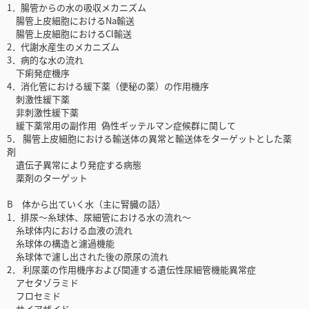
1．腸管からの水の吸収メカニズム
腸管上皮細胞におけるNa輸送
腸管上皮細胞におけるCl輸送
2．代謝水産生のメカニズム
3．病的な水の流れ
下痢発症機序
4．消化管における緩下薬（便秘の薬）の作用機序
刺激性緩下薬
非刺激性緩下薬
緩下薬常用の副作用 偽性ギッテルマン症候群に関して
5． 腸管上皮細胞における輸送体の異常と輸送体をターゲットとした薬
剤
遺伝子異常により発症する病態
薬剤のターゲット
B 体から出ていく水（主に腎臓の話）
1．排尿～糸球体、尿細管における水の流れ～
糸球体内における血液の流れ
糸球体の構造と濾過機能
糸球体で濾し出された後の原尿の流れ
2． 利尿薬の作用機序および関連する遺伝性尿細管機能異常症
アセタゾラミド
フロセミド
サイアザイド