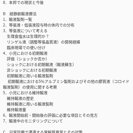
8．本邦での現状と今後
B 経静脈輸液療法
1．輸液製剤一覧
2．等張液・低張液投与時の体内での分布
3．等張液について考える
生理食塩水は生理的か？
リンゲル液（調整等張晶質液）の開発経緯
臨床現場での使い分け
4．小児における初期輸液
評価（ショックか否か）
ショックにおける初期輸液（輸液蘇生）
非ショックにおける初期輸液
初期輸液に用いる輸液製剤
初期輸液における5％アルブミン製剤およびその他の膠質液（コロイド
輸液製剤）の使用に関する考察
5．小児における維持輸液
維持輸液の歴史
維持輸液に用いる輸液製剤
維持輸液量
6．輸液開始前・開始後の評価に必要な項目とその見方
7．輸液中のモニタリングについて
C 日常診療で遭遇する電解質異常とその対策