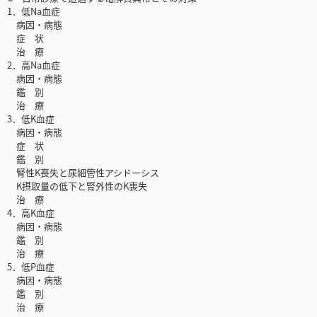
1．低Na血症
病因・病態
症 状
治 療
2．高Na血症
病因・病態
鑑 別
治 療
3．低K血症
病因・病態
症 状
鑑 別
腎性K喪失と尿細管性アシドーシス
K摂取量の低下と腎外性のK喪失
治 療
4．高K血症
病因・病態
鑑 別
治 療
5．低P血症
病因・病態
鑑 別
治 療