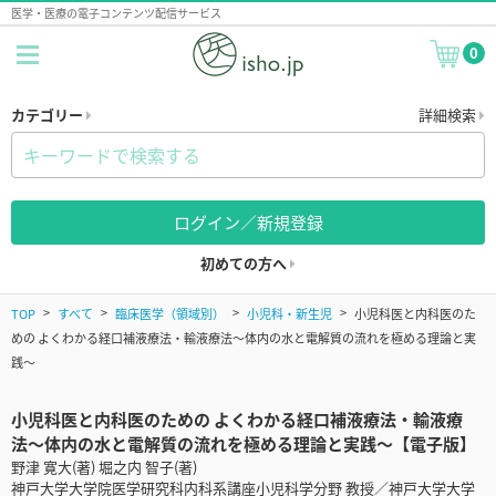
医学・医療の電子コンテンツ配信サービス
0
カテゴリー
詳細検索
ログイン／新規登録
初めての方へ
TOP
すべて
臨床医学（領域別）
小児科・新生児
小児科医と内科医のた
めの よくわかる経口補液療法・輸液療法〜体内の水と電解質の流れを極める理論と実
践〜
小児科医と内科医のための よくわかる経口補液療法・輸液療
法〜体内の水と電解質の流れを極める理論と実践〜【電子版】
野津 寛大(著) 堀之内 智子(著)
神戸大学大学院医学研究科内科系講座小児科学分野 教授／神戸大学大学