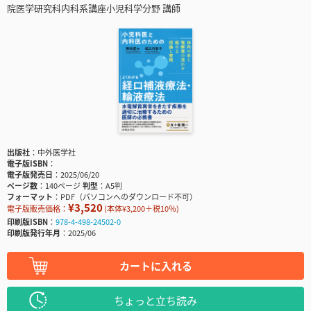
院医学研究科内科系講座小児科学分野 講師
出版社
中外医学社
電子版ISBN
電子版発売日
2025/06/20
ページ数
140ページ
判型
A5判
フォーマット
PDF（パソコンへのダウンロード不可）
¥3,520
電子版販売価格：
(本体¥3,200＋税10％)
印刷版ISBN
978-4-498-24502-0
印刷版発行年月
2025/06
カートに入れる
ちょっと立ち読み