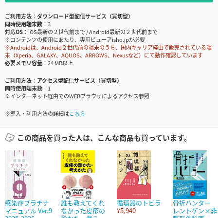
ご利用方法
ダウンロード型配信サービス（買切型）
同時使用端末数
3
対応OS
iOS最新の２世代前まで / Android最新の２世代前まで
※コンテンツの使用にあたり、専用ビューアisho.jpが必要
※Androidは、Android２世代前の端末のうち、国内キャリア経由で販売されている端
末（Xperia、GALAXY、AQUOS、ARROWS、Nexusなど）にて動作確認しています
必要メモリ容量
24 MB以上
ご利用方法
アクセス型配信サービス（買切型）
同時使用端末数
1
※インターネット経由でのWEBブラウザによるアクセス参照
※導入・利用方法の詳細は
こちら
この商品を買った人は、こんな商品も買っています。
感染症プラチナ
誰も教えてくれ
循環器のトビラ
骨折ハンター
マニュアル Ver.9
なかった皮疹の
¥5,940
レントゲン×非