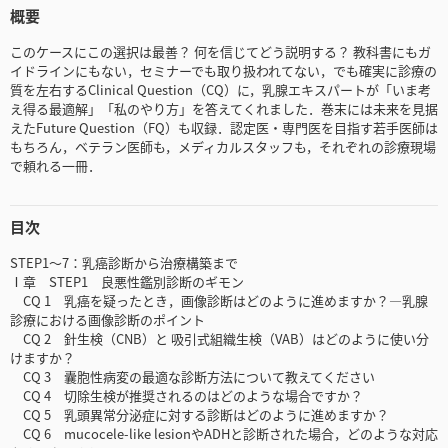
概要
このケースにこの選択は最善？ 何を信じてどう説明する？ 教科書にもガ
イドラインにもない，セミナーでも取り扱われてない，でも確実に診療の
質を左右するClinical Question（CQ）に，乳腺エキスパートが「いま考
え得る最適解」「私のやり方」を答えてくれました．巻末には未来を見据
えたFuture Question（FQ）も収録．認定医・専門医を目指す若手医師は
もちろん，ベテラン医師も，メディカルスタッフも，それぞれの診療現場
で頼れる一冊．
目次
STEP1～7：乳癌診断から治療構築まで
Ⅰ章 STEP1 良悪性鑑別診断のギモン
CQ 1 乳癌を疑ったとき，画像診断はどのように進めますか？―乳腺
診療における画像診断のポイント
CQ 2 針生検（CNB）と 吸引式組織生検（VAB）はどのように使い分
けますか？
CQ 3 囊胞性病変の最適な診断方法について教えてください
CQ 4 切除生検が推奨されるのはどのような場合ですか？
CQ 5 乳頭異常分泌症に対する診断はどのように進めますか？
CQ 6 mucocele-like lesionやADHと診断された場合，どのような対応