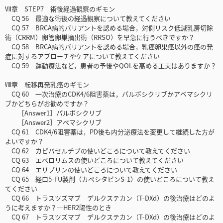
Ⅶ章 STEP7 術後経過観察のギモン
CQ 56 最適な術後の経過観察について教えてください
CQ 57 BRCA病的バリアントを認める場合，対側リスク低減乳房切除
術（CRRM）卵管卵巣摘出術（RRSO）を早急に行うべきですか？
CQ 58 BRCA病的バリアントを認める場合，乳癌卵巣癌以外の癌の発
症に対するアプローチやケアについて教えてください
CQ 59 運動療法など，患者の予後やQOLを高める工夫はありますか？
Ⅷ章 転移再発乳癌のギモン
CQ 60 一次治療のCDK4/6阻害薬は，パルボシクリブかアベマシクリ
ブかどちらがお勧めですか？
［Answer1］パルボシクリブ
［Answer2］アベマシクリブ
CQ 61 CDK4/6阻害薬は，PD後も内分泌療法を変更して継続した方が
よいですか？
CQ 62 カピバセルチブの使いどころについて教えてください
CQ 63 エベロリムスの使いどころについて教えてください
CQ 64 エリブリンの使いどころについて教えてください
CQ 65 経口5-FU製剤（カペシタビンS-1）の使いどころについて教え
てください
CQ 66 トラスツズマブ デルクステカン（T-DXd）の後治療はどのよ
うに考えますか？―HER2陽性のとき
CQ 67 トラスツズマブ デルクステカン（T-DXd）の後治療はどのよ