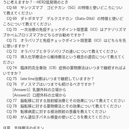
うに考えますか？―HER2低発現のとき
CQ 68 サシツズマブ ゴビテカン（SG）の特徴と使いどころについ
て教えてください
CQ 69 ダトポタマブ デルクステカン（Dato-DXd）の特徴と使いど
ころについて教えてください
CQ 70 一次治療の免疫チェックポイント阻害薬（ICI）はアテゾリズマ
ブかペムブロリズマブかどちらがお勧めですか？
CQ 71 オラパリブと免疫チェックポイント阻害薬（ICI）はどちらを先
に使いますか？
CQ 72 オラパリブとタラゾパリブの違いについて教えてください
CQ 73 導入化学療法から維持療法という概念の適否について教えてく
ださい
CQ 74 臨床的完全奏効（CR）症例の薬物療法はいつまで継続すればよ
いですか？
CQ 75 late line治療はいつまで継続していますか？
CQ 76 デノスマブはいつまでも続けるべきですか？
［Answer1］乳腺外科の立場から
［Answer2］口腔外科の立場から
CQ 77 脳転移に対する放射線治療とその効果について教えてください
CQ 78 脳転移に対する薬物療法とその効果について教えてください
CQ 79 転移病変に対する根治照射の意義を教えてください
CQ 80 がん遺伝子パネル検査の使いどころを教えてください
Ⅸ章 支持療法のギモン