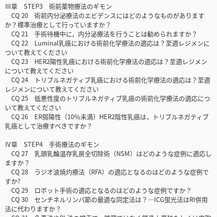
Ⅲ章 STEP3 術前薬物療法のギモン
CQ 20 術前内分泌療法のエビデンスにはどのようなものがあります
か？標準治療として行っていますか？
CQ 21 手術待機中に，内分泌療法を行うことは勧められますか？
CQ 22 Luminal乳癌における術前化学療法の適応は？至適レジメンに
ついて教えてください
CQ 23 HER2陽性乳癌における術前化学療法の適応は？至適レジメン
について教えてください
CQ 24 トリプルネガティブ乳癌における術前化学療法の適応は？至適
レジメンについて教えてください
CQ 25 低悪性度のトリプルネガティブ乳癌の術前化学療法の適応につ
いて教えてください
CQ 26 ER弱陽性（10％未満）HER2陰性乳癌は，トリプルネガティブ
乳癌として治療すべきですか？
Ⅳ章 STEP4 手術療法のギモン
CQ 27 乳頭乳輪温存乳房全切除術（NSM）はどのような症例に適応し
ますか？
CQ 28 ラジオ波焼灼療法（RFA）の適応となるのはどのような症例で
すか?
CQ 29 ロボット手術の適応となるのはどのような症例ですか？
CQ 30 センチネルリンパ節の最適な同定法は？―ICG蛍光法はRI併用
法に代わりますか？