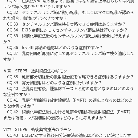
CQ 31 色素法やRI 法の検索で，腋窩ではなく鎖骨上単独もしくは内胸
リンパ節へ流れたときどうしますか？
CQ 32 センチネルリンパ節に微小転移，もしくはマクロ転移が認めら
れた場合，郭清は行うべきですか？
CQ 33 センチネルリンパ節生検を省略できる症例はありますか？
CQ 34 DCIS 症例に対してセンチネルリンパ節生検は行いますか？
CQ 35 術前化学療法後のセンチネルリンパ節生検は安全に行えます
か？
CQ 36 levelⅢ郭清の適応はどのような症例ですか？
CQ 37 乳房内局所再発に対して再センチネルリンパ節生検を適応しま
すか？
Ⅴ章 STEP5 放射線療法のギモン
CQ 38 乳房部分切除後の放射線治療を省略できる症例はありますか？
CQ 39 寡分割照射はどのような症例に行いますか？
CQ 40 全乳房照射後，腫瘍床ブースト照射の適応となるのはどのよう
な症例ですか？
CQ 41 乳房全切除術後放射線療法（PMRT）の適応となるのはどのよ
うな症例ですか？
CQ 42 術前化学療法後における乳房全切除術後放射線療法（PMRT）
または領域リンパ節照射の適応はどのように考えますか？
Ⅵ章 STEP6 術後薬物療法のギモン
CQ 43 DCISに対する術後内分泌療法の適応はどのように決定します