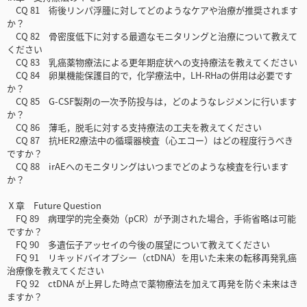
CQ 81 術後リンパ浮腫に対してどのようなケアや治療が推奨されます
か？
CQ 82 骨密度低下に対する最適なモニタリングと治療について教えて
ください
CQ 83 乳癌薬物療法による更年期症状への支持療法を教えてください
CQ 84 卵巣機能保護目的で，化学療法中，LH-RHaの併用は必要です
か？
CQ 85 G-CSF製剤の一次予防投与は，どのようなレジメンに行います
か？
CQ 86 薄毛，脱毛に対する支持療法の工夫を教えてください
CQ 87 抗HER2療法中の循環器検査（心エコー）はどの程度行うべき
ですか？
CQ 88 irAEへのモニタリングはいつまでどのような検査を行います
か？
Ⅹ章 Future Question
FQ 89 病理学的完全奏効（pCR）が予測された場合，手術省略は可能
ですか？
FQ 90 多遺伝子アッセイの今後の展望について教えてください
FQ 91 リキッドバイオプシー（ctDNA）を用いた未来の転移再発乳癌
治療像を教えてください
FQ 92 ctDNA が上昇した時点で薬物療法を加えて再発を防ぐ未来はき
ますか？