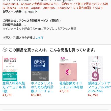
※Androidは、Android２世代前の端末のうち、国内キャリア経由で販売されている端
末（Xperia、GALAXY、AQUOS、ARROWS、Nexusなど）にて動作確認しています
必要メモリ容量
46 MB以上
ご利用方法
アクセス型配信サービス（買切型）
同時使用端末数
1
※インターネット経由でのWEBブラウザによるアクセス参照
※導入・利用方法の詳細は
こちら
この商品を買った人は、こんな商品も買っています。
産婦人科外来処
ホスピタリスト
乳癌診療ガイド
感染症プラチナ
方マニュアル 第
のための内科診
ライン 2026年版
マニュアル Ver.
6版
療フローチャ...
¥7,700
2025-2026
¥3,740
¥8,800
¥2,750