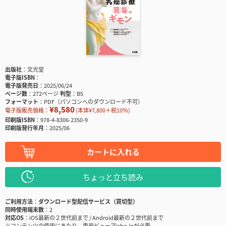
出版社
文光堂
電子版ISBN
電子版発売日
2025/06/24
ページ数
272ページ
判型
B5
フォーマット
PDF（パソコンへのダウンロード不可）
¥8,580
電子版販売価格：
(本体¥7,800＋税10％)
印刷版ISBN
978-4-8306-2350-9
印刷版発行年月
2025/06
カートに入れる
ちょっと立ち読み
ご利用方法
ダウンロード型配信サービス（買切型）
同時使用端末数
2
対応OS
iOS最新の２世代前まで / Android最新の２世代前まで
※コンテンツの使用にあたり、専用ビューアisho.jpが必要