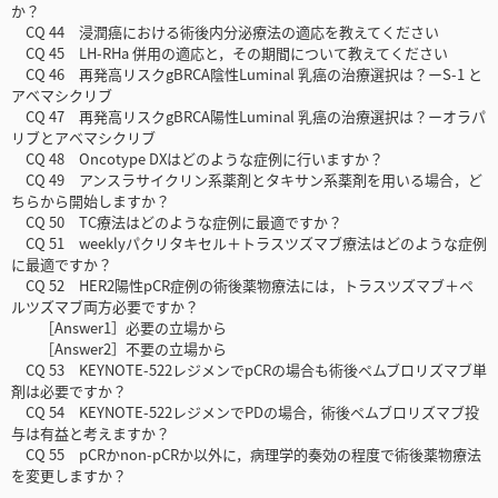
か？
CQ 44 浸潤癌における術後内分泌療法の適応を教えてください
CQ 45 LH-RHa 併用の適応と，その期間について教えてください
CQ 46 再発高リスクgBRCA陰性Luminal 乳癌の治療選択は？ーS-1 と
アベマシクリブ
CQ 47 再発高リスクgBRCA陽性Luminal 乳癌の治療選択は？ーオラパ
リブとアベマシクリブ
CQ 48 Oncotype DXはどのような症例に行いますか？
CQ 49 アンスラサイクリン系薬剤とタキサン系薬剤を用いる場合，ど
ちらから開始しますか？
CQ 50 TC療法はどのような症例に最適ですか？
CQ 51 weeklyパクリタキセル＋トラスツズマブ療法はどのような症例
に最適ですか？
CQ 52 HER2陽性pCR症例の術後薬物療法には，トラスツズマブ＋ペ
ルツズマブ両方必要ですか？
［Answer1］必要の立場から
［Answer2］不要の立場から
CQ 53 KEYNOTE-522レジメンでpCRの場合も術後ペムブロリズマブ単
剤は必要ですか？
CQ 54 KEYNOTE-522レジメンでPDの場合，術後ペムブロリズマブ投
与は有益と考えますか？
CQ 55 pCRかnon-pCRか以外に，病理学的奏効の程度で術後薬物療法
を変更しますか？