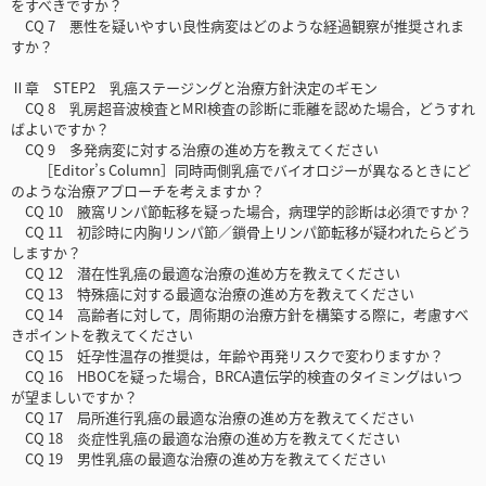
をすべきですか？
CQ 7 悪性を疑いやすい良性病変はどのような経過観察が推奨されま
すか？
Ⅱ章 STEP2 乳癌ステージングと治療方針決定のギモン
CQ 8 乳房超音波検査とMRI検査の診断に乖離を認めた場合，どうすれ
ばよいですか？
CQ 9 多発病変に対する治療の進め方を教えてください
［Editor’s Column］同時両側乳癌でバイオロジーが異なるときにど
のような治療アプローチを考えますか？
CQ 10 腋窩リンパ節転移を疑った場合，病理学的診断は必須ですか？
CQ 11 初診時に内胸リンパ節／鎖骨上リンパ節転移が疑われたらどう
しますか？
CQ 12 潜在性乳癌の最適な治療の進め方を教えてください
CQ 13 特殊癌に対する最適な治療の進め方を教えてください
CQ 14 高齢者に対して，周術期の治療方針を構築する際に，考慮すべ
きポイントを教えてください
CQ 15 妊孕性温存の推奨は，年齢や再発リスクで変わりますか？
CQ 16 HBOCを疑った場合，BRCA遺伝学的検査のタイミングはいつ
が望ましいですか？
CQ 17 局所進行乳癌の最適な治療の進め方を教えてください
CQ 18 炎症性乳癌の最適な治療の進め方を教えてください
CQ 19 男性乳癌の最適な治療の進め方を教えてください