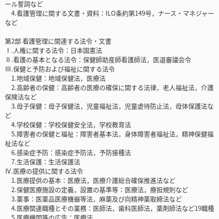
ール誓詞など
4.看護管理に関する文書・資料：ILO条約第149号，ナース・マネジャー
など
第2部 看護管理に関連する法令・文書
Ⅰ.人権に関する法令：日本国憲法
Ⅱ.看護の基本となる法令：保健師助産師看護師法，医道審議会令
Ⅲ.保健と予防および福祉に関する法令
1.地域保健：地域保健法，医療法
2.高齢者の保健：高齢者の医療の確保に関する法律，老人福祉法，介護
保険法など
3.母子保健：母子保健法，児童福祉法，児童虐待防止法，母体保護法な
ど
4.学校保健：学校保健安全法，学校教育法
5.障害者の保健と福祉：障害者基本法，身体障害者福祉法，精神保健福
祉法など
6.感染症予防：感染症予防法，予防接種法
7.生活保護：生活保護法
Ⅳ.医療の提供に関する法令
1.医療提供の基本：医療法，医療介護総合確保推進法など
2.保健医療施設の定義，設置の基準等：医療法，療担規則など
3.薬事：医薬品医療機器等法，麻薬及び向精神薬取締法など
4.医療関連職種とその業務：医師法，歯科医師法，薬剤師法など19職種
5.医療機関等の広告：医療法