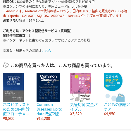
対応OS
iOS最新の２世代前まで / Android最新の２世代前まで
※コンテンツの使用にあたり、専用ビューアisho.jpが必要
※Androidは、Android２世代前の端末のうち、国内キャリア経由で販売されている端
末（Xperia、GALAXY、AQUOS、ARROWS、Nexusなど）にて動作確認しています
必要メモリ容量
34 MB以上
ご利用方法
アクセス型配信サービス（買切型）
同時使用端末数
1
※インターネット経由でのWEBブラウザによるアクセス参照
※導入・利用方法の詳細は
こちら
この商品を買った人は、こんな商品も買っています。
ホスピタリスト
Common
気管切開 完全バ
こどもの病態と
のための内科診
Diseases Up to
イブル
ケア
療フローチャ...
date 改訂2版
¥3,520
¥4,950
¥8,800
¥13,200