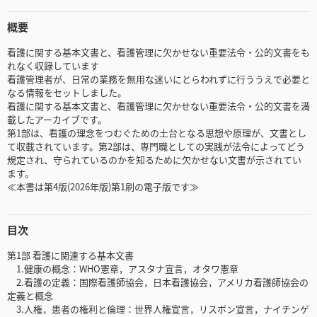
概要
看護に関する基本文書と、看護管理に欠かせない重要法令・公的文書をも
れなく収録しています
看護管理者が、日常の業務を無用な迷いにとらわれずに行ううえで必要と
なる情報をセットしました。
看護に関する基本文書と、看護管理に欠かせない重要法令・公的文書を満
載したアーカイブです。
第1部は、看護の理念をつむぐための土台となる思想や原理が、文書とし
て収載されています。第2部は、専門職としての実践が法令によってどう
規定され、守られているのかを知るために欠かせない文書が示されてい
ます。
≪本書は第4版(2026年版)第1刷の電子版です≫
目次
第1部 看護に関連する基本文書
1.健康の概念：WHO憲章，アスタナ宣言，オタワ憲章
2.看護の定義：国際看護師協会，日本看護協会，アメリカ看護師協会の
定義と概念
3.人権，患者の権利と倫理：世界人権宣言，リスボン宣言，ナイチンゲ