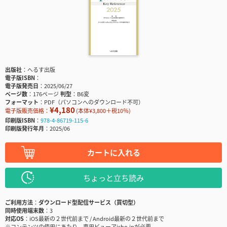
出版社
へるす出版
電子版ISBN
電子版発売日
2025/06/27
ページ数
176ページ
判型
B6変
フォーマット
PDF（パソコンへのダウンロード不可）
¥4,180
電子版販売価格：
(本体¥3,800＋税10％)
印刷版ISBN
978-4-86719-115-6
印刷版発行年月
2025/06
カートに入れる
ちょっと立ち読み
ご利用方法
ダウンロード型配信サービス（買切型）
同時使用端末数
3
対応OS
iOS最新の２世代前まで / Android最新の２世代前まで
※コンテンツの使用にあたり、専用ビューアisho.jpが必要