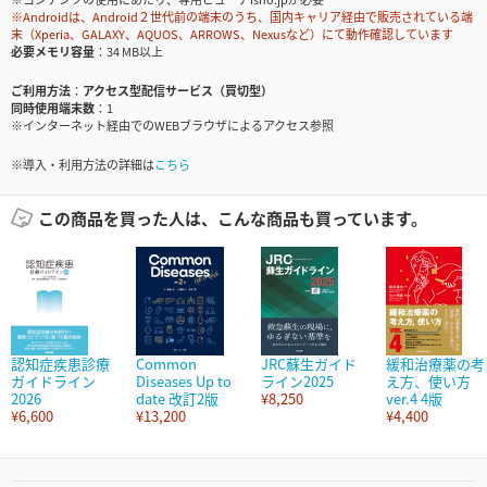
※Androidは、Android２世代前の端末のうち、国内キャリア経由で販売されている端
末（Xperia、GALAXY、AQUOS、ARROWS、Nexusなど）にて動作確認しています
必要メモリ容量
34 MB以上
ご利用方法
アクセス型配信サービス（買切型）
同時使用端末数
1
※インターネット経由でのWEBブラウザによるアクセス参照
※導入・利用方法の詳細は
こちら
この商品を買った人は、こんな商品も買っています。
認知症疾患診療
Common
JRC蘇生ガイド
緩和治療薬の考
ガイドライン
Diseases Up to
ライン2025
え方、使い方
2026
date 改訂2版
¥8,250
ver.4 4版
¥6,600
¥13,200
¥4,400