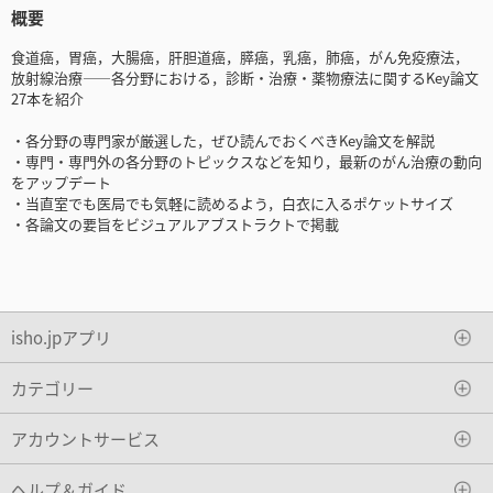
概要
食道癌，胃癌，大腸癌，肝胆道癌，膵癌，乳癌，肺癌，がん免疫療法，
放射線治療――各分野における，診断・治療・薬物療法に関するKey論文
27本を紹介
・各分野の専門家が厳選した，ぜひ読んでおくべきKey論文を解説
・専門・専門外の各分野のトピックスなどを知り，最新のがん治療の動向
をアップデート
・当直室でも医局でも気軽に読めるよう，白衣に入るポケットサイズ
・各論文の要旨をビジュアルアブストラクトで掲載
isho.jpアプリ
カテゴリー
アカウントサービス
ヘルプ＆ガイド