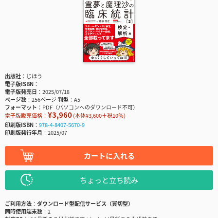
出版社
じほう
電子版ISBN
電子版発売日
2025/07/18
ページ数
256ページ
判型
A5
フォーマット
PDF（パソコンへのダウンロード不可）
¥3,960
電子版販売価格：
(本体¥3,600＋税10％)
印刷版ISBN
978-4-8407-5670-9
印刷版発行年月
2025/07
カートに入れる
ちょっと立ち読み
ご利用方法
ダウンロード型配信サービス（買切型）
同時使用端末数
2