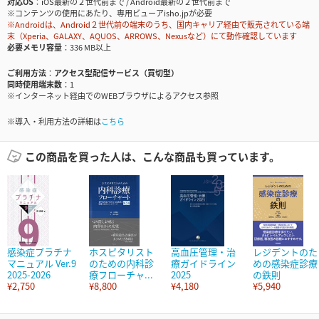
対応OS
iOS最新の２世代前まで / Android最新の２世代前まで
※コンテンツの使用にあたり、専用ビューアisho.jpが必要
※Androidは、Android２世代前の端末のうち、国内キャリア経由で販売されている端
末（Xperia、GALAXY、AQUOS、ARROWS、Nexusなど）にて動作確認しています
必要メモリ容量
336 MB以上
ご利用方法
アクセス型配信サービス（買切型）
同時使用端末数
1
※インターネット経由でのWEBブラウザによるアクセス参照
※導入・利用方法の詳細は
こちら
この商品を買った人は、こんな商品も買っています。
感染症プラチナ
ホスピタリスト
高血圧管理・治
レジデントのた
マニュアル Ver.9
のための内科診
療ガイドライン
めの感染症診療
2025-2026
療フローチャ...
2025
の鉄則
¥2,750
¥8,800
¥4,180
¥5,940