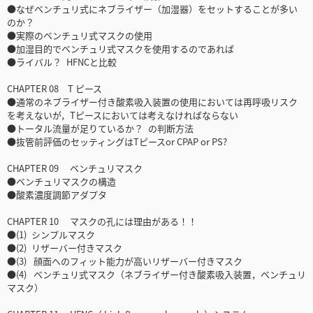
●なぜベンチュリ式にネブライザー（加湿器）をセットすることが多い
のか？
●実際のベンチュリ式マスクの使用
●加湿目的でベンチュリ式マスクを使用するのであれば
●ライバル？ HFNCと比較
CHAPTER 08 T ピース
●通常のネブライザー付き酸素吸入装置の使用においては再呼吸リスク
を考えないが，Tピースにおいては考えなければならない
●トータル流量が足りているか？ の判断方法
●抜管前評価のセッティングはTピースor CPAP or PS?
CHAPTER 09 ベンチュリマスク
●ベンチュリマスクの構造
●酸素濃度調節アダプタ
CHAPTER 10 マスクの孔には理由がある！！
●(1) シンプルマスク
●(2) リザーバー付きマスク
●(3) 顔面へのフィット能力が高いリザーバー付きマスク
●(4) ベンチュリ式マスク（ネブライザー付き酸素吸入装置，ベンチュリ
マスク）