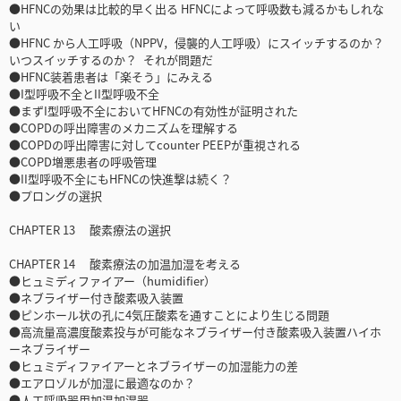
●HFNCの効果は比較的早く出る HFNCによって呼吸数も減るかもしれな
い
●HFNC から人工呼吸（NPPV，侵襲的人工呼吸）にスイッチするのか？
いつスイッチするのか？ それが問題だ
●HFNC装着患者は「楽そう」にみえる
●I型呼吸不全とII型呼吸不全
●まずI型呼吸不全においてHFNCの有効性が証明された
●COPDの呼出障害のメカニズムを理解する
●COPDの呼出障害に対してcounter PEEPが重視される
●COPD増悪患者の呼吸管理
●II型呼吸不全にもHFNCの快進撃は続く？
●プロングの選択
CHAPTER 13 酸素療法の選択
CHAPTER 14 酸素療法の加温加湿を考える
●ヒュミディファイアー（humidifier）
●ネブライザー付き酸素吸入装置
●ピンホール状の孔に4気圧酸素を通すことにより生じる問題
●高流量高濃度酸素投与が可能なネブライザー付き酸素吸入装置ハイホ
ーネブライザー
●ヒュミディファイアーとネブライザーの加湿能力の差
●エアロゾルが加湿に最適なのか？
●人工呼吸器用加温加湿器