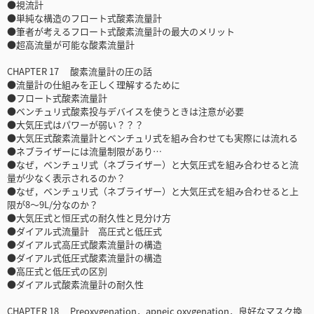
●視流計
●単純な構造のフロート式酸素流量計
●筆者が考えるフロート式酸素流量計の最大のメリット
●超高流量が可能な酸素流量計
CHAPTER 17 酸素流量計の圧の話
●流量計の仕組みを正しく理解するために
●フロート式酸素流量計
●ベンチュリ式酸素投与デバイスを使うときは注意が必要
●大気圧式はパワーが弱い？？？
●大気圧式酸素流量計とベンチュリ式を組み合わせても実際には流れる
●ネブライザーには流量制限があり…
●なぜ，ベンチュリ式（ネブライザー）と大気圧式を組み合わせると流
量が少なく表示されるのか？
●なぜ，ベンチュリ式（ネブライザー）と大気圧式を組み合わせると上
限が8～9L/分なのか？
●大気圧式と恒圧式の耐久性と見分け方
●ダイアル式流量計 高圧式と低圧式
●ダイアル式高圧式酸素流量計の構造
●ダイアル式低圧式酸素流量計の構造
●高圧式と低圧式の区別
●ダイアル式酸素流量計の耐久性
CHAPTER 18 Preoxygenation，apneic oxygenation，良好なマスク換