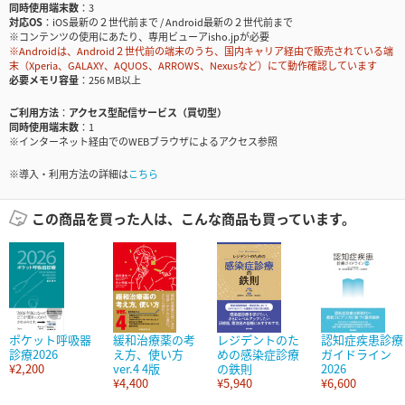
同時使用端末数
3
対応OS
iOS最新の２世代前まで / Android最新の２世代前まで
※コンテンツの使用にあたり、専用ビューアisho.jpが必要
※Androidは、Android２世代前の端末のうち、国内キャリア経由で販売されている端
末（Xperia、GALAXY、AQUOS、ARROWS、Nexusなど）にて動作確認しています
必要メモリ容量
256 MB以上
ご利用方法
アクセス型配信サービス（買切型）
同時使用端末数
1
※インターネット経由でのWEBブラウザによるアクセス参照
※導入・利用方法の詳細は
こちら
この商品を買った人は、こんな商品も買っています。
ポケット呼吸器
緩和治療薬の考
レジデントのた
認知症疾患診療
診療2026
え方、使い方
めの感染症診療
ガイドライン
¥2,200
ver.4 4版
の鉄則
2026
¥4,400
¥5,940
¥6,600