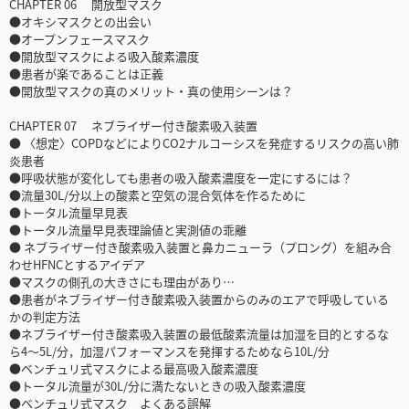
CHAPTER 06 開放型マスク
●オキシマスクとの出会い
●オープンフェースマスク
●開放型マスクによる吸入酸素濃度
●患者が楽であることは正義
●開放型マスクの真のメリット・真の使用シーンは？
CHAPTER 07 ネブライザー付き酸素吸入装置
● 〈想定〉COPDなどによりCO2ナルコーシスを発症するリスクの高い肺
炎患者
●呼吸状態が変化しても患者の吸入酸素濃度を一定にするには？
●流量30L/分以上の酸素と空気の混合気体を作るために
●トータル流量早見表
●トータル流量早見表理論値と実測値の乖離
● ネブライザー付き酸素吸入装置と鼻カニューラ（プロング）を組み合
わせHFNCとするアイデア
●マスクの側孔の大きさにも理由があり…
●患者がネブライザー付き酸素吸入装置からのみのエアで呼吸している
かの判定方法
●ネブライザー付き酸素吸入装置の最低酸素流量は加湿を目的とするな
ら4～5L/分，加湿パフォーマンスを発揮するためなら10L/分
●ベンチュリ式マスクによる最高吸入酸素濃度
●トータル流量が30L/分に満たないときの吸入酸素濃度
●ベンチュリ式マスク よくある誤解