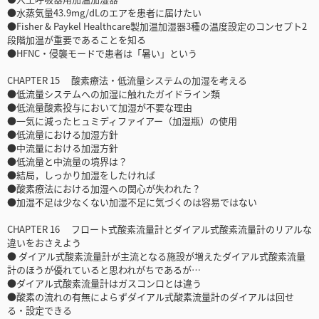
●水蒸気量43.9mg/dLのエアを患者に届けたい
●Fisher & Paykel Healthcare製加温加湿器3種の温度設定のコンセプト2
段階加温が重要であることを知る
●HFNC・侵襲モードで患者は「暑い」という
CHAPTER 15 酸素療法・低流量システムの加湿を考える
●低流量システムへの加湿に触れたガイドライン類
●低流量酸素投与において加湿が不要な理由
●一気に減ったヒュミディファイアー（加湿瓶）の使用
●低流量における加湿方針
●中流量における加湿方針
●低流量と中流量の境界は？
●結局，しっかり加湿をしたければ
●酸素療法における加湿への関心が失われた？
●加湿不足は少なくない加湿不足に気づくのは容易ではない
CHAPTER 16 フロート式酸素流量計とダイアル式酸素流量計のリアルな
違いをおさえよう
● ダイアル式酸素流量計が主流となる施設が増えたダイアル式酸素流量
計のほうが優れていると思われがちであるが…
●ダイアル式酸素流量計はガスコンロとは違う
●酸素の流れの有無によらずダイアル式酸素流量計のダイアルは回せ
る・設定できる