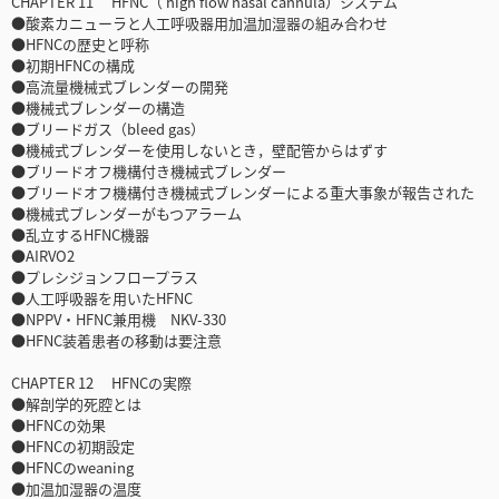
CHAPTER 11 HFNC（ high flow nasal cannula）システム
●酸素カニューラと人工呼吸器用加温加湿器の組み合わせ
●HFNCの歴史と呼称
●初期HFNCの構成
●高流量機械式ブレンダーの開発
●機械式ブレンダーの構造
●ブリードガス（bleed gas）
●機械式ブレンダーを使用しないとき，壁配管からはずす
●ブリードオフ機構付き機械式ブレンダー
●ブリードオフ機構付き機械式ブレンダーによる重大事象が報告された
●機械式ブレンダーがもつアラーム
●乱立するHFNC機器
●AIRVO2
●プレシジョンフロープラス
●人工呼吸器を用いたHFNC
●NPPV・HFNC兼用機 NKV-330
●HFNC装着患者の移動は要注意
CHAPTER 12 HFNCの実際
●解剖学的死腔とは
●HFNCの効果
●HFNCの初期設定
●HFNCのweaning
●加温加湿器の温度