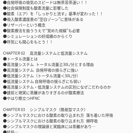
●自発呼吸の吸気のスピードは無茶苦茶速い！！
●社会保険制度も酸素流量に影響した
●酸素（エア）を「しっかりと流す」基準が変わった！！
●吸入酸素濃度表の“空白ゾーン”に意味がある
●リザーバーという概念
●酸素療法を扱ううえで“覚めた視線”も必要
●シミュレーションの好成績のからくり
●呼気にも関心をもとう！！
CHAPTER 02 高流量システムと低流量システム
●トータル流量とは
●高流量システム トータル流量≧30L/分とする理由
●高流量システム 自発呼吸の揺らぎに強い
●低流量システム（トータル流量＜30L/分）
●低流量システム 自発呼吸の揺らぎにも弱い
●高流量システム・低流量システムの区別になぜこだわるのか
●建前と現実に乖離がありすぎるのが酸素療法
●やはり際立つHFNC
CHAPTER 03 シンプルマスク（簡易型マスク）
●シンプルマスクにおける酸素の取り込まれ方 落ち着いた呼吸
●シンプルマスクにおける酸素の取り込まれ方 頻呼吸
●シンプルマスクの理論値と実臨床には乖離があり…
●結局…