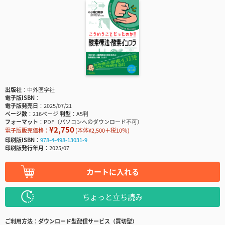
出版社
中外医学社
電子版ISBN
電子版発売日
2025/07/21
ページ数
216ページ
判型
A5判
フォーマット
PDF（パソコンへのダウンロード不可）
¥2,750
電子版販売価格：
(本体¥2,500＋税10％)
印刷版ISBN
978-4-498-13031-9
印刷版発行年月
2025/07
カートに入れる
ちょっと立ち読み
ご利用方法
ダウンロード型配信サービス（買切型）