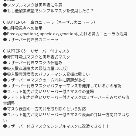
●シンプルマスクは再呼吸に注意
●もし低酸素流量でシンプルマスクを使用したら？
CHAPTER 04 鼻カニューラ（ネーザルカニューラ）
●口呼吸患者への使用
●Preoxygenationとapneic oxygenationにおける鼻カニューラの活用
●リザーバー付き鼻カニューラ
CHAPTER 05 リザーバー付きマスク
●非再呼吸式マスクと再呼吸式マスク
●リザーバー付きマスクの仕組み
●吸入酸素濃度表の最低流量は6L/分
●吸入酸素濃度表のパフォーマンス発揮は難しい
●リザーバー⇒マスクの一方向弁に問題がある
●リザーバー付きマスクがパフォーマンスを発揮しているかの確認
●フィット能力が高いリザーバー付きマスクの登場
●フィット能力が高いリザーバー付きマスクはリザーバーをみながら流
量調整
●マスク表面の一方向弁を取り除くという対応
●フィット能力が高いリザーバー付きマスク表面の弁は一方向弁ではな
い
●リザーバー付きマスクをシンプルマスクに改造できる！！