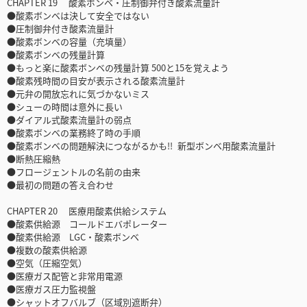
CHAPTER 19 酸素ボンベ・圧制御弁付き酸素流量計
●酸素ボンベは決して安全ではない
●圧制御弁付き酸素流量計
●酸素ボンベの容量（充填量）
●酸素ボンベの残量計算
●もっと楽に酸素ボンベの残量計算 500と15を覚えよう
●酸素残時間の目安が表示される酸素流量計
●元弁の開放忘れに気づかないミス
●シューの時間は意外に長い
●ダイアル式酸素流量計の弱点
●酸素ボンベの業務終了時の手順
●酸素ボンベの問題解決につながるかも!! 新型ボンベ用酸素流量計
●断熱圧縮熱
●フロージェントルの名前の由来
●最初の問題の答え合わせ
CHAPTER 20 医療用酸素供給システム
●酸素供給源 コールドエバポレーター
●酸素供給源 LGC・酸素ボンベ
●複数の酸素供給源
●空気（圧縮空気）
●医療ガス配管と非常用電源
●医療ガス圧力監視盤
●シャットオフバルブ（区域別遮断弁）