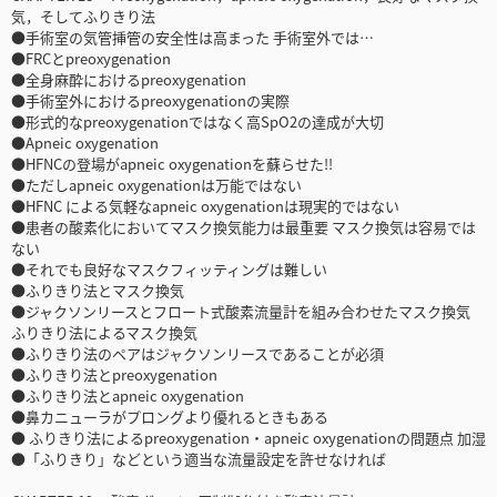
気，そしてふりきり法
●手術室の気管挿管の安全性は高まった 手術室外では…
●FRCとpreoxygenation
●全身麻酔におけるpreoxygenation
●手術室外におけるpreoxygenationの実際
●形式的なpreoxygenationではなく高SpO2の達成が大切
●Apneic oxygenation
●HFNCの登場がapneic oxygenationを蘇らせた!!
●ただしapneic oxygenationは万能ではない
●HFNC による気軽なapneic oxygenationは現実的ではない
●患者の酸素化においてマスク換気能力は最重要 マスク換気は容易では
ない
●それでも良好なマスクフィッティングは難しい
●ふりきり法とマスク換気
●ジャクソンリースとフロート式酸素流量計を組み合わせたマスク換気
ふりきり法によるマスク換気
●ふりきり法のペアはジャクソンリースであることが必須
●ふりきり法とpreoxygenation
●ふりきり法とapneic oxygenation
●鼻カニューラがプロングより優れるときもある
● ふりきり法によるpreoxygenation・apneic oxygenationの問題点 加湿
●「ふりきり」などという適当な流量設定を許せなければ