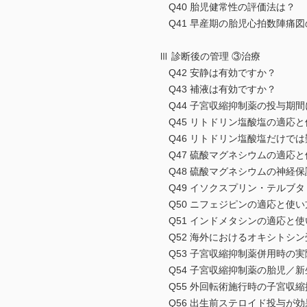
Q40 胎児健常性の評価法は？
Q41 早産期の胎児心拍数陣痛
Ⅲ 診断後の管理 ③治療
Q42 安静は有効ですか？
Q43 補液は有効ですか？
Q44 子宮収縮抑制薬の投与期
Q45 リトドリン塩酸塩の適応と
Q46 リトドリン塩酸塩だけで
Q47 硫酸マグネシウムの適応と
Q48 硫酸マグネシウムの神経
Q49 イソクスプリン・テルブ
Q50 ニフェジピンの適応と使い
Q51 インドメタシンの適応と
Q52 海外におけるオキシトシ
Q53 子宮収縮抑制薬併用時の
Q54 子宮収縮抑制薬の胎児／
Q55 外回転術施行時の子宮収
Q56 出生前ステロイド投与が