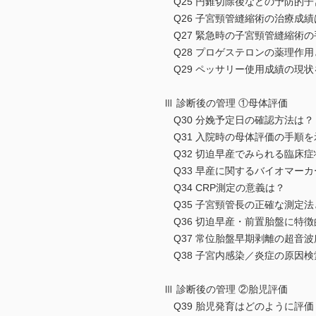
Q25 円錐切除後などの予防的
Q26 子宮頸管縫縮術の治療成績
Q27 緊急時の子宮頸管縫縮術
Q28 プロゲステロンの薬理作
Q29 ペッサリー使用成績の現
Ⅲ 診断後の管理 ①母体評価
Q30 分娩予定日の確認方法は？
Q31 入院時の母体評価の手順
Q32 切迫早産でみられる臨床
Q33 早産に関するバイオマー
Q34 CRP測定の意義は？
Q35 子宮頸管長の正確な測定
Q36 切迫早産・前置胎盤に特
Q37 常位胎盤早期剥離の超音
Q38 子宮内感染／炎症の原因
Ⅲ 診断後の管理 ②胎児評価
Q39 胎児発育はどのように評価