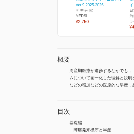
Ver.9 2025-2026
イ
岡 秀昭(著)
日
MEDSI
治
¥2,750
ラ
¥4
概要
周産期医療が進歩するなかでも，
ムについて画一化した理解と説明
などの増加などの医原的な早産，
目次
基礎編
陣痛発来機序と早産