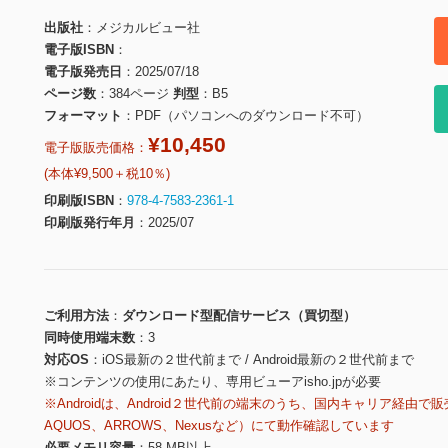
出版社
メジカルビュー社
電子版ISBN
電子版発売日
2025/07/18
ページ数
384ページ
判型
B5
フォーマット
PDF（パソコンへのダウンロード不可）
¥10,450
電子版販売価格：
(本体¥9,500＋税10％)
印刷版ISBN
978-4-7583-2361-1
印刷版発行年月
2025/07
ご利用方法
ダウンロード型配信サービス（買切型）
同時使用端末数
3
対応OS
iOS最新の２世代前まで / Android最新の２世代前まで
※コンテンツの使用にあたり、専用ビューアisho.jpが必要
※Androidは、Android２世代前の端末のうち、国内キャリア経由で販
AQUOS、ARROWS、Nexusなど）にて動作確認しています
必要メモリ容量
58 MB以上