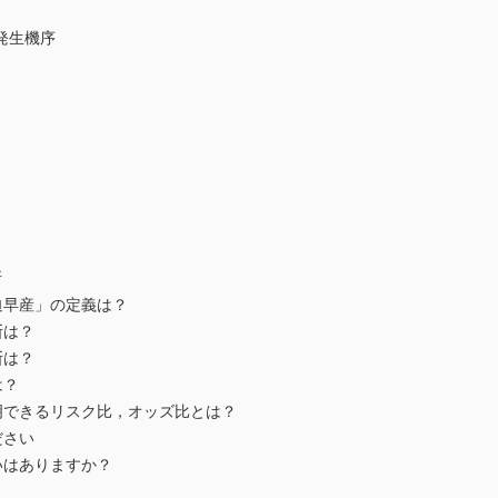
発生機序
断
迫早産」の定義は？
断は？
断は？
は？
明できるリスク比，オッズ比とは？
ださい
いはありますか？