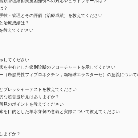
子宮頸管縫縮術実施困難例への対応やピットフォールは？
は？
の手技・管理とその評価（治療成績）を教えてください
用と治療成績は？
状を教えてください
を示してください
症状を中心とした鑑別診断のフローチャートを示してください
カー（癌胎児性フィブロネクチン，顆粒球エラスターゼ）の意義について
法とプレッシャーテストを教えてください
徴的な超音波所見はありますか？
波所見のポイントを教えてください
検索を目的とした羊水穿刺の意義と実際について教えてください
しますか？