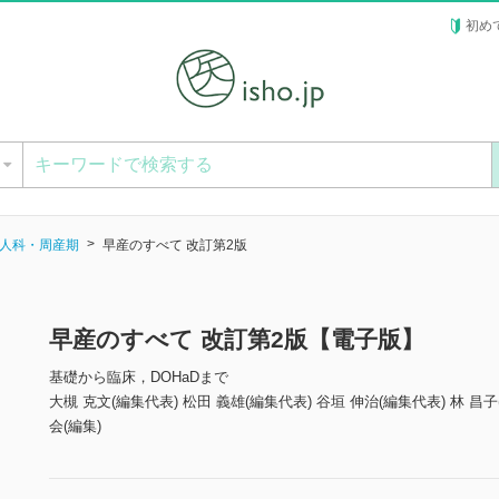
初め
ー
人科・周産期
早産のすべて 改訂第2版
早産のすべて 改訂第2版【電子版】
基礎から臨床，DOHaDまで
大槻 克文(編集代表) 松田 義雄(編集代表) 谷垣 伸治(編集代表) 林 昌
会(編集)