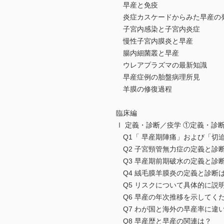
早産と免疫
炎症カスケードからみた早産の
子宮内感染と子宮内炎症
慢性子宮内膜炎と早産
腸内細菌叢と早産
ウレアプラズマの最新知識
早産症例の胎盤病理所見
羊膜の修復過程
臨床編
Ⅰ 定義・診断／疫学 ①定義・診
Q1「 早産期陣痛」および「切
Q2 子宮頸管無力症の定義と診
Q3 早産期前期破水の定義と診
Q4 絨毛膜羊膜炎の定義と診断
Q5 リスクについて具体的に説
Q6 早産の年次推移を示してく
Q7 わが国と海外の早産率に違
Q8 早産歴と早産の関連は？