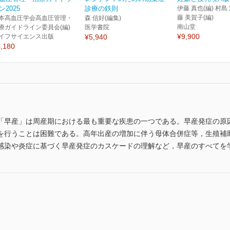
ン2025
診療の鉄則
伊藤 真也(編) 村島 
藤 美賀子(編)
本高血圧学会高血圧管理・
森 信好(編集)
南山堂
療ガイドライン委員会(編)
医学書院
¥9,900
イフサイエンス出版
¥5,940
,180
「早産」は周産期における最も重要な疾患の一つである。早産発症の原
を行うことは困難である。高年出産の増加に伴う母体合併症等，生殖補
感染や炎症に基づく早産発症のカスケードの理解など，早産のすべてを