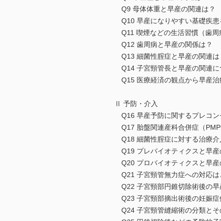
Q9 母体体重と早産の関連は？
Q10 早産になりやすい基礎疾
Q11 喫煙などの生活習慣（歯
Q12 歯周病と早産の関係は？
Q13 細菌性腟症と早産の関連は
Q14 子宮頸管長と早産の関連
Q15 医療経済の観点から早産
Ⅱ 予防・介入
Q16 早産予防に関するプレコ
Q17 胎盤関連産科合併症（PM
Q18 細菌性腟症に対する治療
Q19 プレバイオティクスと早
Q20 プロバイオティクスと早
Q21 子宮頸管無力症への対応
Q22 子宮頸部円錐切除術後の
Q23 子宮頸部摘出術後の妊娠
Q24 子宮頸管縫縮術の分類と