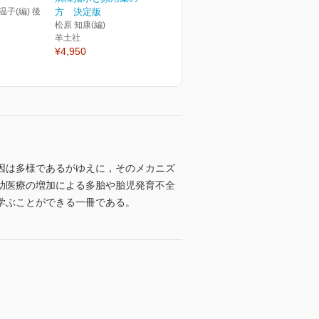
温子(編) 後
方 決定版
松原 知康(編)
羊土社
¥4,950
因は多様であるがゆえに，そのメカニズ
助医療の増加による多胎や胎児発育不全
学ぶことができる一冊である。