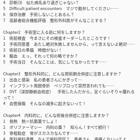
4 診断(3) 似た病名あり過ぎじゃない？
5 Difficult patient encounters マジで勘弁してください……
6 保存治療 手術しないことあるん？
7 高齢者総合機能評価 整形外科医がそんなことする？
Chapter2 手術室に入る前に何をしますか？
1 術前検査 今まさにその検査オーダーしたところです！
2 手術同意書 あたし絶対失敗しませんから，って言えないよ絶対……
3 術前日の準備 時間がない！
4 輸血 えっ，それって何の略ですか？
5 手術当日 そんなことは，気にしてなかったです……
Chapter3 整形外科的に，どんな周術期合併症に注意しますか？
1 出血と感染 私の患者さんにかぎって…
2 インプラント周囲骨折 ペリプロって突然言われても……
3 DVT（深部静脈血栓症） 手術したんだから，足ぐらいそりゃ腫れる
って！
4 血管損傷 そんなの滅多に起きないって！
Chapter4 内科的に，どんな術後合併症に注意しますか？
1 発熱 熱＝抗菌薬でしょ！
2 ポリファーマシー 内科の薬？ 知らん！すべて続行！
3 骨粗鬆症 骨がスカスカなんです……
4 医科歯科連携 なんで歯科受診？ 患者さん，歯痛くないってよ．