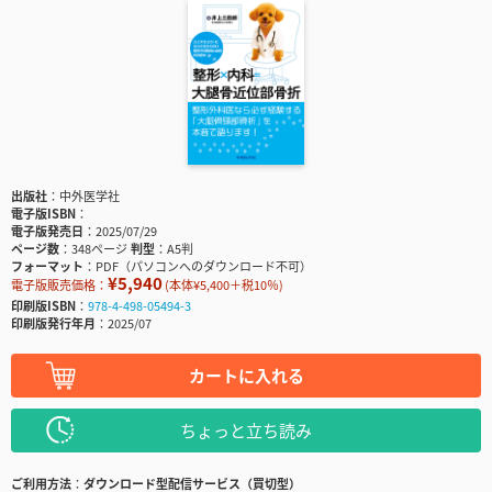
出版社
中外医学社
電子版ISBN
電子版発売日
2025/07/29
ページ数
348ページ
判型
A5判
フォーマット
PDF（パソコンへのダウンロード不可）
¥5,940
電子版販売価格：
(本体¥5,400＋税10％)
印刷版ISBN
978-4-498-05494-3
印刷版発行年月
2025/07
カートに入れる
ちょっと立ち読み
ご利用方法
ダウンロード型配信サービス（買切型）