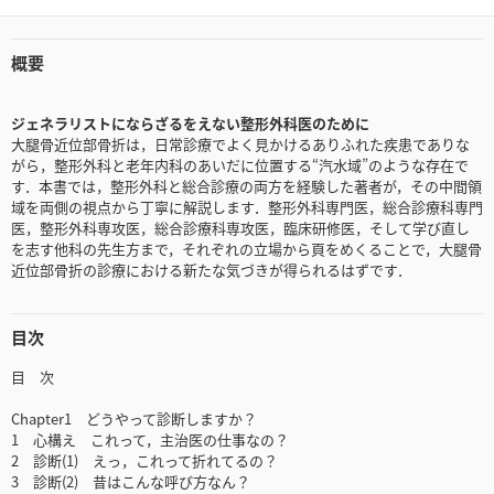
概要
ジェネラリストにならざるをえない整形外科医のために
大腿骨近位部骨折は，日常診療でよく見かけるありふれた疾患でありな
がら，整形外科と老年内科のあいだに位置する“汽水域”のような存在で
す．本書では，整形外科と総合診療の両方を経験した著者が，その中間領
域を両側の視点から丁寧に解説します．整形外科専門医，総合診療科専門
医，整形外科専攻医，総合診療科専攻医，臨床研修医，そして学び直し
を志す他科の先生方まで，それぞれの立場から頁をめくることで，大腿骨
近位部骨折の診療における新たな気づきが得られるはずです．
目次
目 次
Chapter1 どうやって診断しますか？
1 心構え これって，主治医の仕事なの？
2 診断(1) えっ，これって折れてるの？
3 診断(2) 昔はこんな呼び方なん？