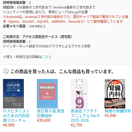
同時使用端末数
3
対応OS
iOS最新の２世代前まで / Android最新の２世代前まで
※コンテンツの使用にあたり、専用ビューアisho.jpが必要
※Androidは、Android２世代前の端末のうち、国内キャリア経由で販売されている端
末（Xperia、GALAXY、AQUOS、ARROWS、Nexusなど）にて動作確認しています
必要メモリ容量
108 MB以上
ご利用方法
アクセス型配信サービス（買切型）
同時使用端末数
1
※インターネット経由でのWEBブラウザによるアクセス参照
※導入・利用方法の詳細は
こちら
この商品を買った人は、こんな商品も買っています。
ホスピタリスト
改訂第６版 救急
感染症プラチナ
無敵の腎臓内科
のための内科診
診療指針
マニュアル Ver.9
¥5,940
療フローチャ...
¥39,600
2025-2026
¥8,800
¥2,750