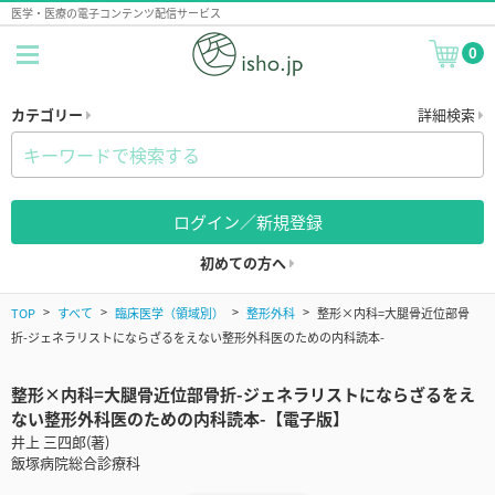
医学・医療の電子コンテンツ配信サービス
0
カテゴリー
詳細検索
ログイン／新規登録
初めての方へ
TOP
すべて
臨床医学（領域別）
整形外科
整形×内科=大腿骨近位部骨
折-ジェネラリストにならざるをえない整形外科医のための内科読本-
整形×内科=大腿骨近位部骨折-ジェネラリストにならざるをえ
ない整形外科医のための内科読本-【電子版】
井上 三四郎(著)
飯塚病院総合診療科