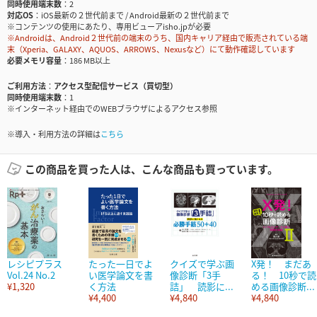
同時使用端末数
2
対応OS
iOS最新の２世代前まで / Android最新の２世代前まで
※コンテンツの使用にあたり、専用ビューアisho.jpが必要
※Androidは、Android２世代前の端末のうち、国内キャリア経由で販売されている端
末（Xperia、GALAXY、AQUOS、ARROWS、Nexusなど）にて動作確認しています
必要メモリ容量
186 MB以上
ご利用方法
アクセス型配信サービス（買切型）
同時使用端末数
1
※インターネット経由でのWEBブラウザによるアクセス参照
※導入・利用方法の詳細は
こちら
この商品を買った人は、こんな商品も買っています。
レシピプラス
たった一日でよ
クイズで学ぶ画
X発！ まだあ
Vol.24 No.2
い医学論文を書
像診断「3手
る！ 10秒で読
¥1,320
く方法
詰」 読影に...
める画像診断...
¥4,400
¥4,840
¥4,840