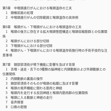
第5章 中咽頭進行がんにおける喉頭温存の工夫
1 頸椎前面の処理
2 中咽頭進行がんの切除範囲と喉頭温存の具体例
第6章 喉頭がん・下咽頭がんにおける喉頭温存の工夫
1 喉頭の後方に存在する拡大咽頭管腔構造と咽頭収縮筋群との位置関
係
2 喉頭がんにおける部分切除
3 下咽頭がんにおける部分切除
4 喉頭がん・下咽頭がんにおける喉頭温存術施行時の手術手技的な注
意事項
第7章 頸部郭清術が嚥下機能に影響を及ぼす背景
1 舌咽・迷走・舌下の3種類の脳神経と内頸動脈および外頸動脈との
位置関係
2 内頸動脈の裏面の操作
3 頸部郭清術そのものが咽頭の粘膜に及ぼす影響
4 喉頭の発声機能に関わる筋肉と神経
5 喉頭内を走行する反回神経と喉頭内筋肉群の位置関係
6 喉頭に入る動脈と神経の走行
7 音声障害
8 口唇の密閉