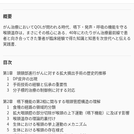
概要
がん治療においてQOLが問われる時代．嚥下・発声・呼吸の機能を守る
喉頭温存は，まさにその核心にある．40年にわたりがん治療最前線で患
者と向き合ってきた筆者が臨床経験で得た知識と知恵を次世代へと伝える
実践書．
目次
第1章 頭頸部進行がんに対する拡大摘出手術の歴史的推移
1 DP皮弁の出現
2 手術技術の経験と伝承の重要性
3 分子標的治療の制御例に対する対応
第2章 嚥下機能の第2相に関与する咽頭管腔構造の理解
1 食塊の経路の領域的分類
2 拡大咽頭腔の部分切除が喉頭の上下運動（嚥下機能）に及ぼす影響
3 喉頭温存の理論的裏付け
4 生体における喉頭の挙上運動のメカニズム
5 生体における喉頭の存在様式