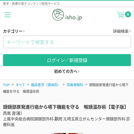
医学・医療の電子コンテンツ配信サービス
0
カテゴリー
詳細検索
ログイン／新規登録
初めての方へ
TOP
すべて
臨床医学（領域別）
耳鼻咽喉科
頭頸部原発進行癌から嚥下
機能を守る 喉頭温存術
頭頸部原発進行癌から嚥下機能を守る 喉頭温存術【電子版】
西嶌 渡(著)
上尾中央総合病院頭頸部外科 顧問 元埼玉県立がんセンター頭頸部外科 診
療科長