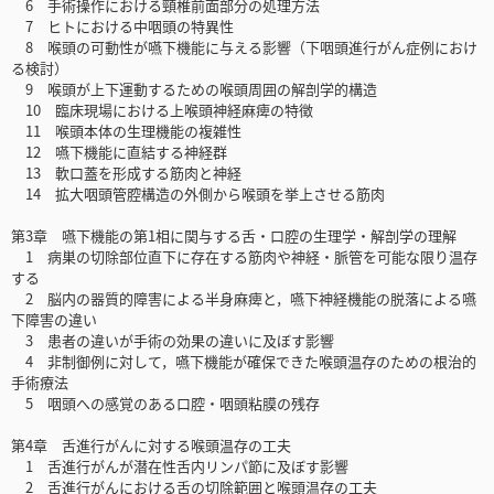
6 手術操作における頸椎前面部分の処理方法
7 ヒトにおける中咽頭の特異性
8 喉頭の可動性が嚥下機能に与える影響（下咽頭進行がん症例におけ
る検討）
9 喉頭が上下運動するための喉頭周囲の解剖学的構造
10 臨床現場における上喉頭神経麻痺の特徴
11 喉頭本体の生理機能の複雑性
12 嚥下機能に直結する神経群
13 軟口蓋を形成する筋肉と神経
14 拡大咽頭管腔構造の外側から喉頭を挙上させる筋肉
第3章 嚥下機能の第1相に関与する舌・口腔の生理学・解剖学の理解
1 病巣の切除部位直下に存在する筋肉や神経・脈管を可能な限り温存
する
2 脳内の器質的障害による半身麻痺と，嚥下神経機能の脱落による嚥
下障害の違い
3 患者の違いが手術の効果の違いに及ぼす影響
4 非制御例に対して，嚥下機能が確保できた喉頭温存のための根治的
手術療法
5 咽頭への感覚のある口腔・咽頭粘膜の残存
第4章 舌進行がんに対する喉頭温存の工夫
1 舌進行がんが潜在性舌内リンパ節に及ぼす影響
2 舌進行がんにおける舌の切除範囲と喉頭温存の工夫