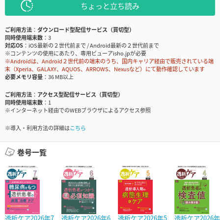
ちょっと立ち読み
ご利用方法
ダウンロード型配信サービス（買切型）
同時使用端末数
3
対応OS
iOS最新の２世代前まで / Android最新の２世代前まで
※コンテンツの使用にあたり、専用ビューアisho.jpが必要
※Androidは、Android２世代前の端末のうち、国内キャリア経由で販売されている端
末（Xperia、GALAXY、AQUOS、ARROWS、Nexusなど）にて動作確認しています
必要メモリ容量
36 MB以上
ご利用方法
アクセス型配信サービス（買切型）
同時使用端末数
1
※インターネット経由でのWEBブラウザによるアクセス参照
※導入・利用方法の詳細は
こちら
巻号一覧
透析ケア2026年7
透析ケア2026年6
透析ケア2026年5
透析ケア2026年