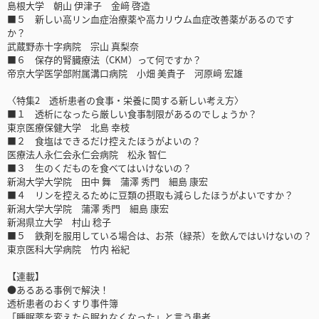
島根大学 朝山 伊津子 金﨑 啓造
■５ 新しい高リン血症治療薬や高カリウム血症改善薬があるのです
か？
武蔵野赤十字病院 宗山 真梨奈
■６ 保存的腎臓療法（CKM）って何ですか？
帝京大学医学部附属溝口病院 小畑 美貴子 河原﨑 宏雄
〈特集2 透析患者の食事・栄養に関する新しい考え方〉
■１ 透析になったら厳しい食事制限があるのでしょうか？
東京医療保健大学 北島 幸枝
■２ 食塩はできるだけ控えたほうがよいの？
医療法人永仁会永仁会病院 松永 智仁
■３ 生のくだものを食べてはいけないの？
新潟大学大学院 田中 舞 蒲澤 秀門 細島 康宏
■４ リンを控えるために豆類の摂取も減らしたほうがよいですか？
新潟大学大学院 蒲澤 秀門 細島 康宏
新潟県立大学 村山 稔子
■５ 鉄剤を服用している場合は、お茶（緑茶）を飲んではいけないの？
東京医科大学病院 竹内 裕紀
【連載】
●あるある事例で解決！
透析患者のおくすり事件簿
「睡眠薬を変えたら眠れなくなった」と言う患者