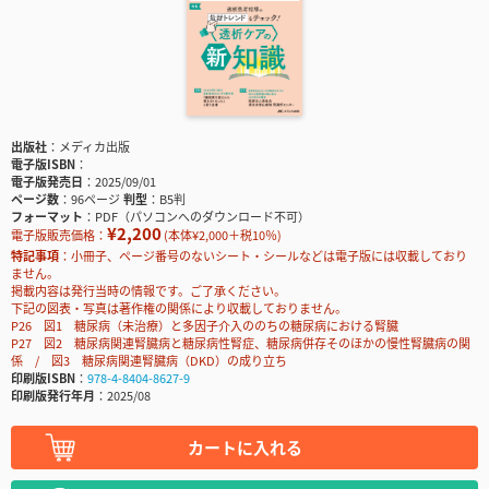
出版社
メディカ出版
電子版ISBN
電子版発売日
2025/09/01
ページ数
96ページ
判型
B5判
フォーマット
PDF（パソコンへのダウンロード不可）
¥2,200
電子版販売価格：
(本体¥2,000＋税10％)
特記事項
小冊子、ページ番号のないシート・シールなどは電子版には収載しており
ません。
掲載内容は発行当時の情報です。ご了承ください。
下記の図表・写真は著作権の関係により収載しておりません。
P26 図1 糖尿病（未治療）と多因子介入ののちの糖尿病における腎臓
P27 図2 糖尿病関連腎臓病と糖尿病性腎症、糖尿病併存そのほかの慢性腎臓病の関
係 / 図3 糖尿病関連腎臓病（DKD）の成り立ち
印刷版ISBN
978-4-8404-8627-9
印刷版発行年月
2025/08
カートに入れる