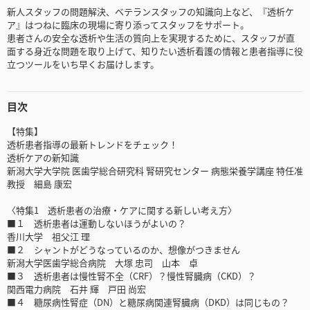
新人スタッフの問題解決、ベテランスタッフの知識向上など、『透析ケ
ア』はつねに臨床の現場に寄り添ってスタッフをサポート。
患者さんの安全な透析や生活の質向上を実現するために、スタッフが直
面する身近な問題を取り上げて、知りたい透析看護の情報と患者指導に役
立つツールをいち早くお届けします。
目次
【特集】
透析患者指導の最新トレンドをチェック！
透析ケアの新知識
新潟大学大学院 医歯学総合研究科 腎研究センター 病態栄養学講座 特任准
教授 細島 康宏
〈特集1 透析患者の治療・ケアに関する新しい考え方〉
■１ 透析患者は運動しないほうがよいの？
香川大学 祖父江 理
■２ シャントがどうなっているのか、想像がつきません
新潟大学医歯学総合病院 大塚 忠司 山本 卓
■３ 透析患者は慢性腎不全（CRF）？慢性腎臓病（CKD）？
関西電力病院 石井 輝 戸田 尚宏
■４ 糖尿病性腎症（DN）と糖尿病関連腎臓病（DKD）は同じもの？