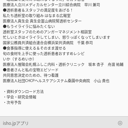
医療法人立川メディカルセンター立川綜合病院 早川 兼司
●透析患者＆スタッフの満足度をあげる！
私たち透析室の取り組み はなまる広報室
医療法人真生会 真生会富山病院腎透析センター
●もうイライラに悩みたくない
透析室スタッフのためのアンガーマネジメント相談室
忙しいときはイライラしてしまい、怒りっぽくなってしまいます
国家公務員共済組合連合会横浜栄共済病院 千葉 恭司
●食事指導に使える＆そのまま渡せる
旬の食材を上手に使った透析患者おすすめレシピ
いか（するめいか）
医療法人惺陽会札幌ふしこ内科・透析クリニック 坂本 杏子 舟渡 祐輔
●患者さんと私の宝物エピソード
共同意思決定のための、待つ看護
医療法人社団CHCPヘルスケアシステム桑園中央病院 小山 貴也
・資料ダウンロード方法
・学会・研究会情報
・次号予告
isho.jpアプリ