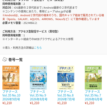
同時使用端末数
2
対応OS
iOS最新の２世代前まで / Android最新の２世代前まで
※コンテンツの使用にあたり、専用ビューアisho.jpが必要
※Androidは、Android２世代前の端末のうち、国内キャリア経由で販売されている端
末（Xperia、GALAXY、AQUOS、ARROWS、Nexusなど）にて動作確認しています
必要メモリ容量
252 MB以上
ご利用方法
アクセス型配信サービス（買切型）
同時使用端末数
1
※インターネット経由でのWEBブラウザによるアクセス参照
※導入・利用方法の詳細は
こちら
巻号一覧
プチナース
プチナース
プチナース
プチナース
Vol.35 No.10
Vol.35 No.9
Vol.35 No.8
Vol.35 No.7
2026年9月号
2026年8月号
2026年7月号
2026年6月号
¥1,210
¥1,210
¥1,210
¥1,210