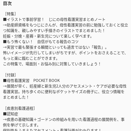
目次
［特集］
■イラストで事前学習！ じにの母性看護実習まとめノート
→助産師資格をもつじにさんが、母性看護実習の前に勉強しておくと役立
つ知識を、親しみやすい手描きのイラストでまとめました！
妊娠・分娩・産褥・新生児について楽しく学べます。
■もう怖くない！ 自信がもてる報告のコツ
→実習で最も緊張する瞬間といっても過言ではない「報告」。
怖いイメージが先行してしまいがちですが、ポイントをおさえることで、
もっと楽に臨むことができます。
この特集で、場面別・お悩み別に対策していきましょう！
［付録］
■母性看護実習 POCKET BOOK
→展開が早く、妊産婦と新生児2人分のアセスメント・ケアが必要な母性
看護実習。持ち歩くのに便利なポケットサイズの冊子に、役立つ情報を
まとめました！
［疾患別看護過程］
■認知症
→疾患の基礎知識＋ゴードンの枠組みを用いた看護過程の展開例を、事
例を挙げて示します。
個別性をふまえたアセスメント・看護計画がわかります！