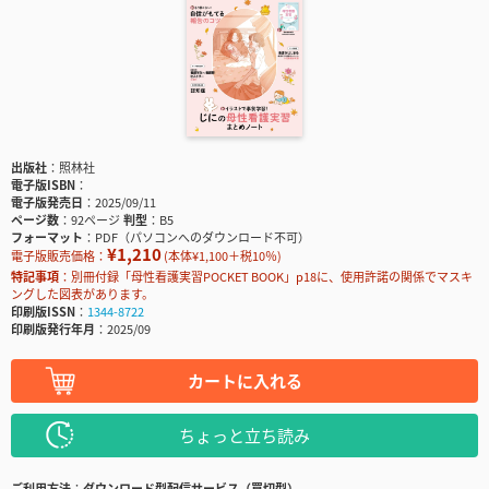
出版社
照林社
電子版ISBN
電子版発売日
2025/09/11
ページ数
92ページ
判型
B5
フォーマット
PDF（パソコンへのダウンロード不可）
¥1,210
電子版販売価格：
(本体¥1,100＋税10％)
特記事項
別冊付録「母性看護実習POCKET BOOK」p18に、使用許諾の関係でマスキ
ングした図表があります。
印刷版ISSN
1344-8722
印刷版発行年月
2025/09
カートに入れる
ちょっと立ち読み
ご利用方法
ダウンロード型配信サービス（買切型）