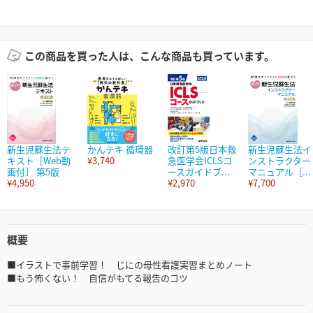
この商品を買った人は、こんな商品も買っています。
新生児蘇生法テ
かんテキ 循環器
改訂第5版日本救
新生児蘇生法イ
キスト［Web動
¥3,740
急医学会ICLSコ
ンストラクター
画付］ 第5版
ースガイドブ...
マニュアル［...
¥4,950
¥2,970
¥7,700
概要
■イラストで事前学習！ じにの母性看護実習まとめノート
■もう怖くない！ 自信がもてる報告のコツ