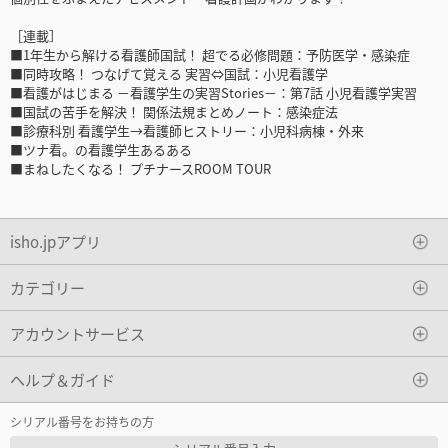
［連載］
■1年生から解ける看護師国試！ 超でる必修問題：予防医学・感染症
■同時攻略！ つなげて覚える 実習⇔国試：小児看護学
■看護がはじまる －看護学生の実習Stories－：第7話 小児看護学実習
■国試の苦手を解決！ 関係法規まとめノート：感染症法
■診療科別 看護学生→看護師ヒストリー：小児科病棟・外来
■ツナ看。の看護学生あるある
■まねしたくなる！ プチナースROOM TOUR
isho.jpアプリ
カテゴリー
アカウントサービス
ヘルプ＆ガイド
シリアル番号をお持ちの方