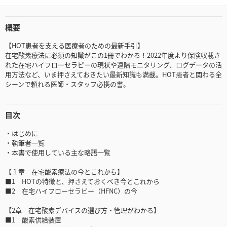
概要
【HOT患者を支える医療者のための最新手引】
在宅酸素療法に必須の知識がこの1冊でわかる！2022年度より保険収載さ
れた在宅ハイフローセラピーの現状や遠隔モニタリング、ログデータの活
用方法など、いま押さえておきたい最新知識も満載。HOT患者と関わる全
シーンで頼れる医師・スタッフ必携の書。
目次
・はじめに
・執筆者一覧
・本書で使用している主な略語一覧
【１章 在宅酸素療法の今とこれから】
■1 HOTの特徴と、押さえておくべき今とこれから
■2 在宅ハイフローセラピー（HFNC）の今
【2章 在宅酸素デバイスの選び方・管理がわかる】
■1 酸素供給装置