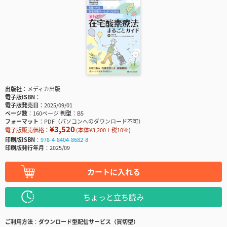
出版社
メディカ出版
電子版ISBN
電子版発売日
2025/09/01
ページ数
160ページ
判型
B5
フォーマット
PDF（パソコンへのダウンロード不可）
¥3,520
電子版販売価格：
(本体¥3,200＋税10％)
印刷版ISBN
978-4-8404-8682-8
印刷版発行年月
2025/09
カートに入れる
ちょっと立ち読み
ご利用方法
ダウンロード型配信サービス（買切型）