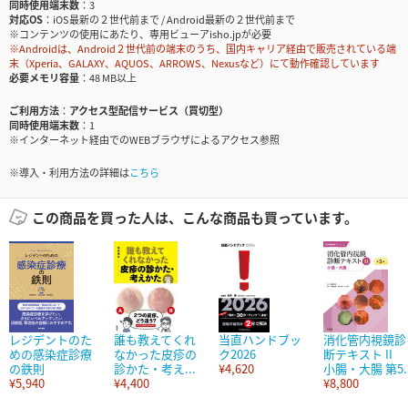
同時使用端末数
3
対応OS
iOS最新の２世代前まで / Android最新の２世代前まで
※コンテンツの使用にあたり、専用ビューアisho.jpが必要
※Androidは、Android２世代前の端末のうち、国内キャリア経由で販売されている端
末（Xperia、GALAXY、AQUOS、ARROWS、Nexusなど）にて動作確認しています
必要メモリ容量
48 MB以上
ご利用方法
アクセス型配信サービス（買切型）
同時使用端末数
1
※インターネット経由でのWEBブラウザによるアクセス参照
※導入・利用方法の詳細は
こちら
この商品を買った人は、こんな商品も買っています。
レジデントのた
誰も教えてくれ
当直ハンドブッ
消化管内視鏡診
めの感染症診療
なかった皮疹の
ク2026
断テキスト II
の鉄則
診かた・考え...
¥4,620
小腸・大腸 第5..
¥5,940
¥4,400
¥8,800