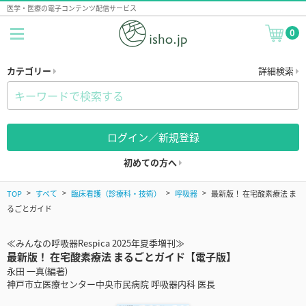
医学・医療の電子コンテンツ配信サービス
0
カテゴリー
詳細検索
ログイン／新規登録
初めての方へ
TOP
すべて
臨床看護（診療科・技術）
呼吸器
最新版！ 在宅酸素療法 ま
るごとガイド
≪みんなの呼吸器Respica 2025年夏季増刊≫
最新版！ 在宅酸素療法 まるごとガイド【電子版】
永田 一真(編著)
神戸市立医療センター中央市民病院 呼吸器内科 医長