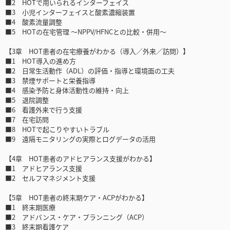
■2 HOTで用いられるインターフェイス
■3 小児インターフェイスと酸素濃縮装置
■4 酸素流量調整
■5 HOTの在宅管理 ～NPPV/HFNCとの比較・併用～
【3章 HOT患者の在宅療養がわかる（導入／外来／訪問）】
■1 HOT導入の進め方
■2 日常生活動作（ADL）の評価・指導と環境面の工夫
■3 禁煙サポートと栄養指導
■4 感染予防と身体活動性の維持・向上
■5 退院調整
■6 看護外来で行う支援
■7 在宅訪問
■8 HOTで起こりやすいトラブル
■9 遠隔モニタリングの実際とログデータの活用
【4章 HOT患者のアドヒアランス支援がわかる】
■1 アドヒアランス支援
■2 セルフマネジメント支援
【5章 HOT患者の終末期ケア・ACPがわかる】
■1 終末期医療
■2 アドバンス・ケア・プランニング（ACP）
■3 終末期看護ケア