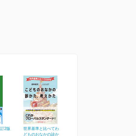
訂2版
世界基準と比べてわかる こ
どものおなかの診かた，...