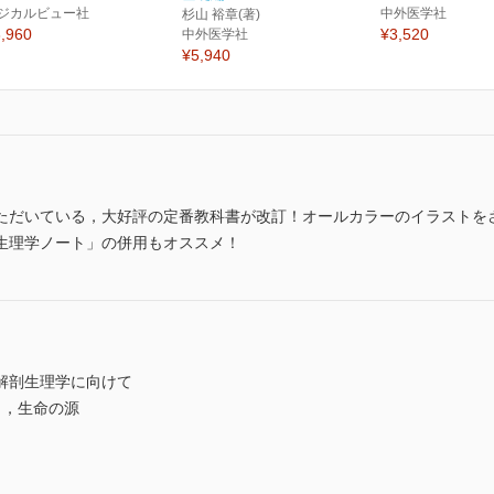
ジカルビュー社
中外医学社
杉山 裕章(著)
,960
¥3,520
中外医学社
¥5,940
ただいている，大好評の定番教科書が改訂！オールカラーのイラストを
生理学ノート」の併用もオススメ！
解剖生理学に向けて
），生命の源