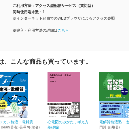
ご利用方法
アクセス型配信サービス（買切型）
同時使用端末数
1
※インターネット経由でのWEBブラウザによるアクセス参照
※導入・利用方法の詳細は
こちら
は、こんな商品も買っています。
メカン輸液・電解質
心電図のみかた，考え方
電解質輸液塾 改
. Bean(著者) 長澤 将(著者)
基礎編
門川 俊明(著)