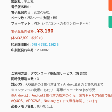
出版社
羊土社
電子版ISBN
電子版発売日
2025/09/01
ページ数
256ページ
判型
B5
フォーマット
PDF（パソコンへのダウンロード不可）
¥3,190
電子版販売価格：
(本体¥2,900＋税10％)
印刷版ISBN
978-4-7581-1362-5
印刷版発行年月
2020/02
ご利用方法
ダウンロード型配信サービス（買切型）
同時使用端末数
3
対応OS
iOS最新の２世代前まで / Android最新の２世代前まで
※コンテンツの使用にあたり、専用ビューアisho.jpが必要
※Androidは、Android２世代前の端末のうち、国内キャリア経由で販
AQUOS、ARROWS、Nexusなど）にて動作確認しています
必要メモリ容量
88 MB以上