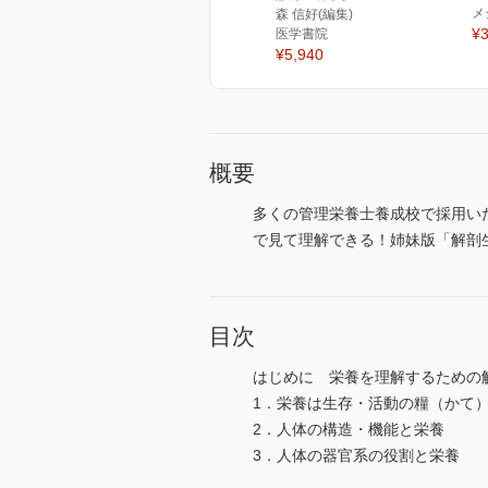
メ
森 信好(編集)
¥3
医学書院
¥5,940
概要
多くの管理栄養士養成校で採用い
で見て理解できる！姉妹版「解剖
目次
はじめに 栄養を理解するための
1．栄養は生存・活動の糧（かて
2．人体の構造・機能と栄養
3．人体の器官系の役割と栄養