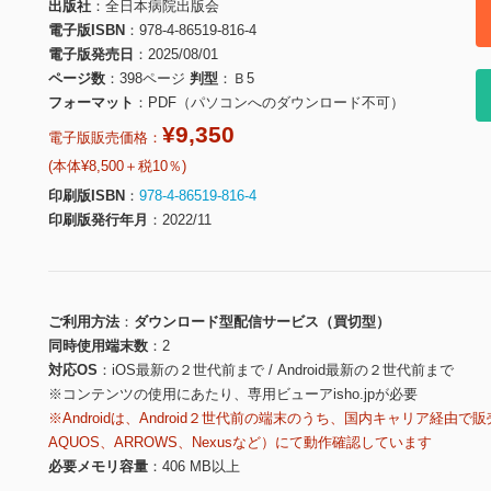
出版社
全日本病院出版会
電子版ISBN
978-4-86519-816-4
電子版発売日
2025/08/01
ページ数
398ページ
判型
Ｂ5
フォーマット
PDF（パソコンへのダウンロード不可）
¥9,350
電子版販売価格：
(本体¥8,500＋税10％)
印刷版ISBN
978-4-86519-816-4
印刷版発行年月
2022/11
ご利用方法
ダウンロード型配信サービス（買切型）
同時使用端末数
2
対応OS
iOS最新の２世代前まで / Android最新の２世代前まで
※コンテンツの使用にあたり、専用ビューアisho.jpが必要
※Androidは、Android２世代前の端末のうち、国内キャリア経由で販
AQUOS、ARROWS、Nexusなど）にて動作確認しています
必要メモリ容量
406 MB以上