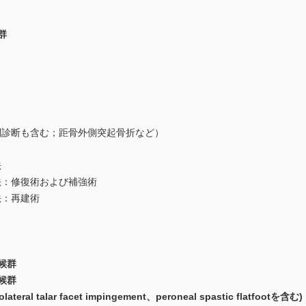
群
別診断も含む；距骨外側突起骨折など）
法
法：修復術および補強術
法：再建術
候群
候群
teral talar facet impingement、peroneal spastic flatfootを含む)