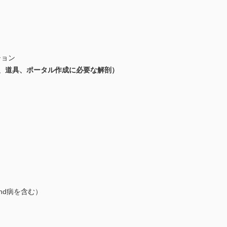
ション
史、道具、ポータル作成に必要な解剖）
nd病を含む）