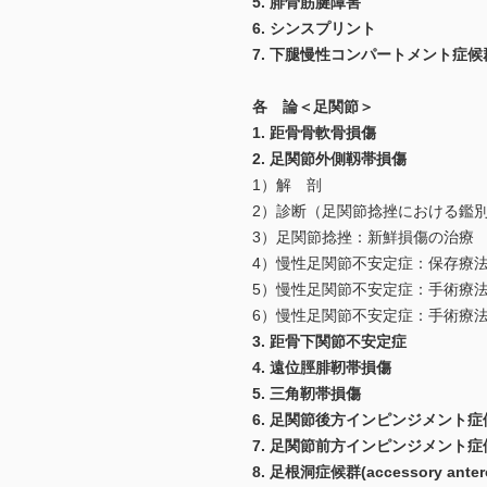
5. 腓骨筋腱障害
6. シンスプリント
7. 下腿慢性コンパートメント症候
各 論＜足関節＞
1. 距骨骨軟骨損傷
2. 足関節外側靱帯損傷
1）解 剖
2）診断（足関節捻挫における鑑
3）足関節捻挫：新鮮損傷の治療
4）慢性足関節不安定症：保存療
5）慢性足関節不安定症：手術療
6）慢性足関節不安定症：手術療
3. 距骨下関節不安定症
4. 遠位脛腓靭帯損傷
5. 三角靭帯損傷
6. 足関節後方インピンジメント症
7. 足関節前方インピンジメント症
8. 足根洞症候群(accessory anterola