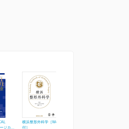
CAL
横浜整形外科学［Web動画
ージカ...
付］