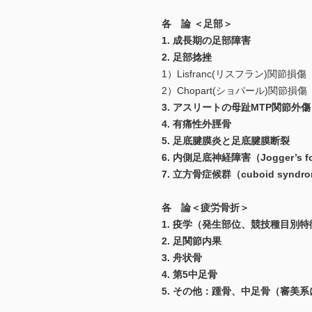
各 論 ＜足部＞
1. 成長期の足部障害
2. 足部捻挫
1）Lisfranc(リスフラン)関節損傷
2）Chopart(ショパール)関節損傷
3. アスリートの母趾MTP関節外
4. 有痛性外脛骨
5. 足底腱膜炎と足底腱膜断裂
6. 内側足底神経障害（Jogger’s f
7. 立方骨症候群（cuboid syndr
各 論＜疲労骨折＞
1. 疫学（発生部位、競技種目別
2. 足関節内果
3. 舟状骨
4. 第5中足骨
5. その他：踵骨、中足骨（審美