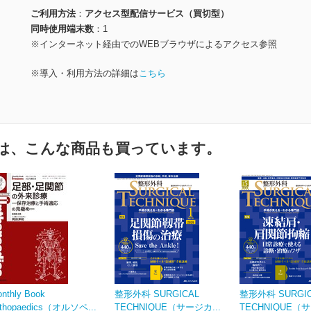
ご利用方法
アクセス型配信サービス（買切型）
同時使用端末数
1
※インターネット経由でのWEBブラウザによるアクセス参照
※導入・利用方法の詳細は
こちら
は、こんな商品も買っています。
nthly Book
整形外科 SURGICAL
整形外科 SURGI
rthopaedics（オルソペ...
TECHNIQUE（サージカ...
TECHNIQUE（サ