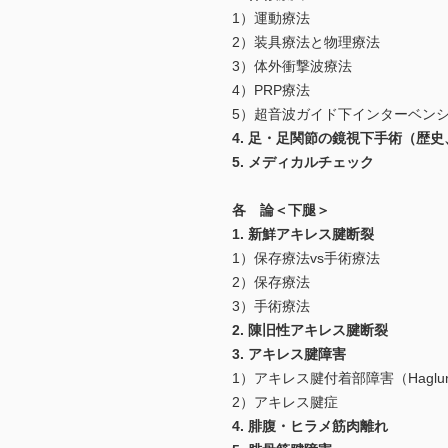
1）運動療法
2）装具療法と物理療法
3）体外衝撃波療法
4）PRP療法
5）超音波ガイド下インターベン
4. 足・足関節の鏡視下手術（歴
5. メディカルチェック
各 論＜下腿＞
1. 新鮮アキレス腱断裂
1）保存療法vs手術療法
2）保存療法
3）手術療法
2. 陳旧性アキレス腱断裂
3. アキレス腱障害
1）アキレス腱付着部障害（Haglu
2）アキレス腱症
4. 腓腹・ヒラメ筋肉離れ