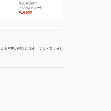
稲葉 裕(編集)
メジカルビュー社
¥16,500
による疾患の詳説に加え、プロ・アマそれ
。