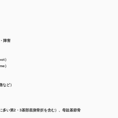
傷・障害
oot）
ome）
特徴など）
系に多い第2・3基部底側骨折を含む）、母趾基節骨