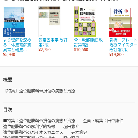
より理解を深め
包帯固定学 改訂
骨・軟部腫瘍 改
骨折 プレート
る！体液電解質
第2版
訂第3版
治療マイスター
異常と輸液...
¥2,750
¥10,560
改訂第2版
¥5,940
¥19,800
概要
【特集】遠位脛腓靱帯損傷の病態と治療
目次
■特集：遠位脛腓靱帯損傷の病態と治療 企画・編集：田中康仁
遠位脛腓靱帯の解剖学的特徴 塩田悠介
遠位脛腓靱帯のバイオメカニクス 寺本篤史
遠位脛腓靱帯断裂の発生機序 原口直樹