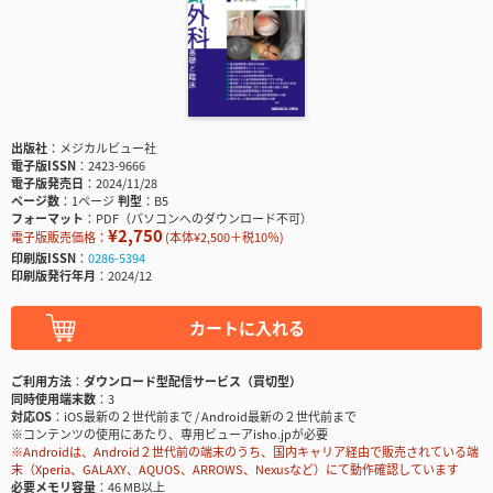
出版社
メジカルビュー社
電子版ISSN
2423-9666
電子版発売日
2024/11/28
ページ数
1ページ
判型
B5
フォーマット
PDF（パソコンへのダウンロード不可）
¥2,750
電子版販売価格：
(本体¥2,500＋税10％)
印刷版ISSN
0286-5394
印刷版発行年月
2024/12
カートに入れる
ご利用方法
ダウンロード型配信サービス（買切型）
同時使用端末数
3
対応OS
iOS最新の２世代前まで / Android最新の２世代前まで
※コンテンツの使用にあたり、専用ビューアisho.jpが必要
※Androidは、Android２世代前の端末のうち、国内キャリア経由で販売されている端
末（Xperia、GALAXY、AQUOS、ARROWS、Nexusなど）にて動作確認しています
必要メモリ容量
46 MB以上