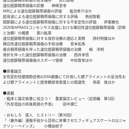
遠位脛腓靱帯損傷の診療 神崎至幸
MRIによる遠位脛腓靱帯損傷の評価 塩泡孝介ほか
超音波による遠位脛腓靱帯損傷に対する評価 熱田智範
関節鏡による遠位脛腓靱帯損傷に対する不安定性の評価 伊東勝也
2020年APKASSコンセンサス会議における陳旧性遠位脛腓靱帯損傷（診断
と治療）の概要 黒川紘章
遠位脛腓靱帯損傷に対する保存治療の適応と実際 西村明展ほか
陳旧性遠位脛腓靱帯損傷の手術治療 宮本拓馬
複合靱帯損傷を伴った遠位脛腓靱帯損傷の治療 嶋 洋明
骨折を伴った遠位脛腓靱帯損傷の治療 西井幸信
遠位脛腓靱帯損傷後のスポーツ復帰 中佐智幸ほか
●原著論文
女性変形性膝関節症例のDXA画像にて計測した膝アライメントの妥当性お
よび膝アライメントと脛骨顆部骨密度との関連性 鳥居 俊ほか
●連載
・臨床と論文執筆に役立つ！ 重要論文レビュー（足部編 第1回）
「外反母趾の術後再発の予測」 田中康仁
・おもしろ 医人 ヒストリー（第30回）
「（番外編）運搬手段から芸術に昇華させたフィギュアスケートの父ジャ
クソン・ヘインズ」 小橋由紋子