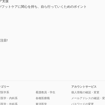
ケア支援
者がフットケアに関心を持ち、自ら行っていくためのポイント
に注目!
テゴリー
アカウントサービス
礎医学系
看護教員・学生
個人情報の確認・変更
床医学・内科系
各種医療職
メールアドレスの確認・変
床医学・外科系
東洋医学
パスワードの変更