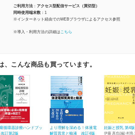
ご利用方法
アクセス型配信サービス（買切型）
同時使用端末数
1
※インターネット経由でのWEBブラウザによるアクセス参照
※導入・利用方法の詳細は
こちら
は、こんな商品も買っています。
瘍循環器診療ハンドブッ
より理解を深める！体液電
妊娠と授乳 第4版
 改訂第2版
解質異常と輸液 改訂4版
伊藤 真也(編) 村島 