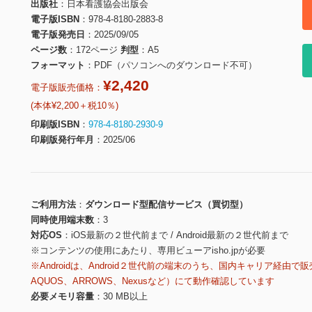
出版社
日本看護協会出版会
電子版ISBN
978-4-8180-2883-8
電子版発売日
2025/09/05
ページ数
172ページ
判型
A5
フォーマット
PDF（パソコンへのダウンロード不可）
¥2,420
電子版販売価格：
(本体¥2,200＋税10％)
印刷版ISBN
978-4-8180-2930-9
印刷版発行年月
2025/06
ご利用方法
ダウンロード型配信サービス（買切型）
同時使用端末数
3
対応OS
iOS最新の２世代前まで / Android最新の２世代前まで
※コンテンツの使用にあたり、専用ビューアisho.jpが必要
※Androidは、Android２世代前の端末のうち、国内キャリア経由で販
AQUOS、ARROWS、Nexusなど）にて動作確認しています
必要メモリ容量
30 MB以上