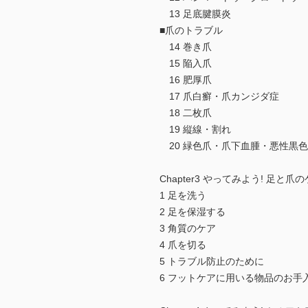
13 足底腱膜炎
■爪のトラブル
14 巻き爪
15 陥入爪
16 肥厚爪
17 爪白癬・爪カンジダ症
18 二枚爪
19 縦線・割れ
20 緑色爪・爪下血腫・悪性黒
Chapter3 やってみよう! 足と爪
1 足を洗う
2 足を保湿する
3 角質のケア
4 爪を切る
5 トラブル防止のために
6 フットケアに用いる物品のお手