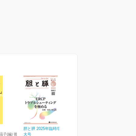
胆と膵 2025年臨時増刊特
温子(編) 後
大号