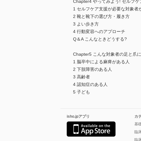
Chapter4 やってみよう! セルフ
1 セルフケア支援が必要な対象
2 靴と靴下の選び方・履き方
3 よい歩き方
4 行動変容へのアプローチ
Q＆A こんなときどうする?
Chapter5 こんな対象者の足と爪
1 脳卒中による麻痺がある人
2 下肢障害のある人
3 高齢者
4 認知症のある人
5 子ども
isho.jpアプリ
カ
基
臨
臨