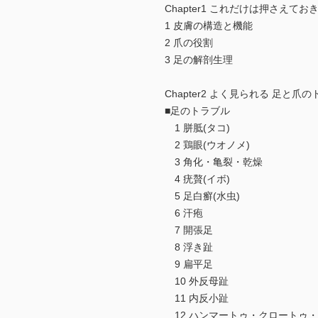
Chapter1 これだけは押さえて
1 皮膚の構造と機能
2 爪の役割
3 足の解剖生理
Chapter2 よく見られる 足と爪
■足のトラブル
1 胼胝(タコ)
2 鶏眼(ウオノメ)
3 角化・亀裂・乾燥
4 疣贅(イボ)
5 足白癬(水虫)
6 汗疱
7 開張足
8 浮き趾
9 扁平足
10 外反母趾
11 内反小趾
12 ハンマートゥ・クロートゥ