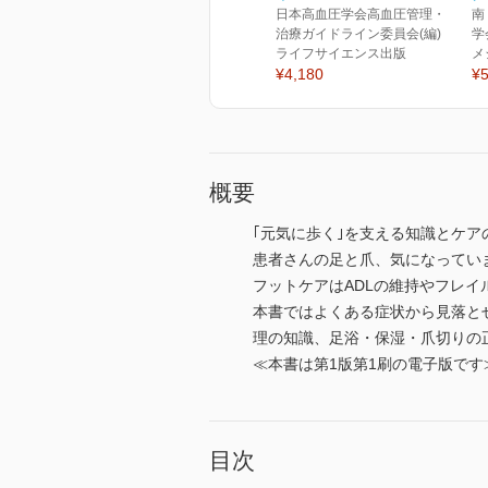
日本高血圧学会高血圧管理・
南
治療ガイドライン委員会(編)
学
ライフサイエンス出版
メ
¥4,180
¥5
概要
｢元気に歩く｣を支える知識とケ
患者さんの足と爪、気になってい
フットケアはADLの維持やフレ
本書ではよくある症状から見落と
理の知識、足浴・保湿・爪切りの
≪本書は第1版第1刷の電子版です
目次