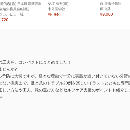
藤 美賀子(編)
 博信(監修) 日本腫瘍循環器
柴垣 有吾(著)
南山堂
会編集委員会(編集)
中外医学社
¥9,900
ジカルビュー社
¥5,940
,720
アの工夫を、コンパクトにまとめました！
ませんか?
イル予防に大切ですが、様々な理由で十分に実践が追い付いていない分野
せない疾患まで、足と爪のトラブル20例を楽しいイラストとともに専門
正しい方法や工夫、靴の選び方などセルフケア支援のポイントも紹介し
≫