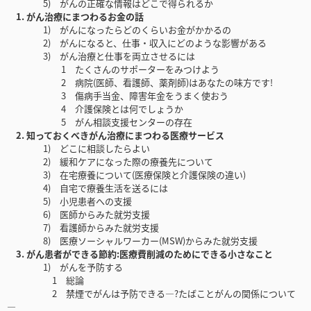
5) がんの正確な情報はどこで得られるか
1. がん治療にまつわるお金の話
1) がんになったらどのくらいお金がかかるの
2) がんになると、仕事・収入にどのような影響がある
3) がん治療と仕事を両立させるには
1 たくさんのサポーターをみつけよう
2 病院(医師、看護師、薬剤師)はあなたの味方です!
3 傷病手当金、障害年金をうまく使おう
4 介護保険とは何でしょうか
5 がん相談支援センターの存在
2. 知っておくべきがん治療にまつわる医療サービス
1) どこに相談したらよい
2) 緩和ケアになった際の療養先について
3) 在宅療養について(医療保険と介護保険の違い)
4) 自宅で療養生活を送るには
5) 小児患者への支援
6) 医師からみた就労支援
7) 看護師からみた就労支援
8) 医療ソーシャルワーカー(MSW)からみた就労支援
3. がん患者ができる節約:医療費削減のためにできる小さなこと
1) がんを予防する
1 総論
2 禁煙でがんは予防できる―?たばことがんの関係について
―