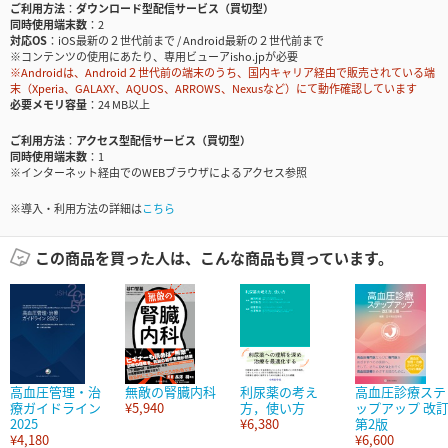
ご利用方法
ダウンロード型配信サービス（買切型）
同時使用端末数
2
対応OS
iOS最新の２世代前まで / Android最新の２世代前まで
※コンテンツの使用にあたり、専用ビューアisho.jpが必要
※Androidは、Android２世代前の端末のうち、国内キャリア経由で販売されている端
末（Xperia、GALAXY、AQUOS、ARROWS、Nexusなど）にて動作確認しています
必要メモリ容量
24 MB以上
ご利用方法
アクセス型配信サービス（買切型）
同時使用端末数
1
※インターネット経由でのWEBブラウザによるアクセス参照
※導入・利用方法の詳細は
こちら
この商品を買った人は、こんな商品も買っています。
高血圧管理・治
無敵の腎臓内科
利尿薬の考え
高血圧診療ステ
療ガイドライン
¥5,940
方，使い方
ップアップ 改
2025
¥6,380
第2版
¥4,180
¥6,600