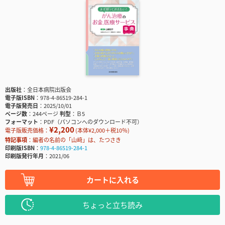
出版社
全日本病院出版会
電子版ISBN
978-4-86519-284-1
電子版発売日
2025/10/01
ページ数
244ページ
判型
Ｂ5
フォーマット
PDF（パソコンへのダウンロード不可）
¥2,200
電子版販売価格：
(本体¥2,000＋税10％)
特記事項
編者の名前の「山﨑」は、たつさき
印刷版ISBN
978-4-86519-284-1
印刷版発行年月
2021/06
カートに入れる
ちょっと立ち読み