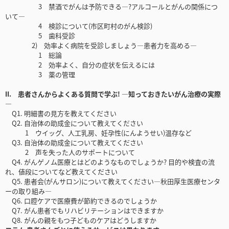
3 禁酒でがんは予防できる―?アルコールとがんの関係につ
いて―
4 検診について(市区町村のがん検診)
5 歯科受診
2) 効率よく病院を受診しましょう―患者力を高める―
1 総論
2 効率よく、自分の症状を伝えるには
3 薬の管理
II. 患者さんからよくある質問で学ぶ! ―知っておきたいがん治療の実際
―
Q1. 明細書の見方を教えてください
Q2. 自治体の助成金について教えてください
1 ウイッグ、人工乳房、妊孕性(にんようせい)温存など
Q3. 自治体の助成金について教えてください
2 声を失った人のサポートについて
Q4. がんゲノム医療とはどのようなものでしょうか? 目的や検査の流
れ、値段についてなど教えてください
Q5. 患者会(がんサロン)について教えてください―秋田厚生医療センタ
ーの取り組み―
Q6. 口腔ケアで医療費が節約できるのでしょうか
Q7. がん患者でもリハビリテーションはできますか
Q8. がんの親をもつ子どものケアはどうしますか