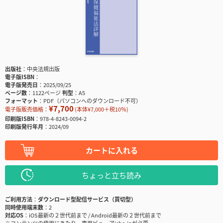
出版社
中央法規出版
電子版ISBN
電子版発売日
2025/09/25
ページ数
1122ページ
判型
A5
フォーマット
PDF（パソコンへのダウンロード不可）
¥7,700
電子版販売価格：
(本体¥7,000＋税10％)
印刷版ISBN
978-4-8243-0094-2
印刷版発行年月
2024/09
カートに入れる
ちょっと立ち読み
ご利用方法
ダウンロード型配信サービス（買切型）
同時使用端末数
2
対応OS
iOS最新の２世代前まで / Android最新の２世代前まで