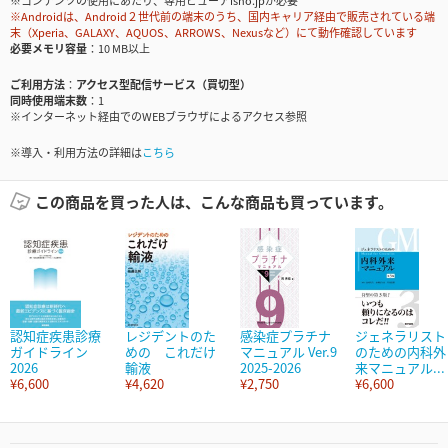
※コンテンツの使用にあたり、専用ビューアisho.jpが必要
※Androidは、Android２世代前の端末のうち、国内キャリア経由で販売されている端
末（Xperia、GALAXY、AQUOS、ARROWS、Nexusなど）にて動作確認しています
必要メモリ容量
10 MB以上
ご利用方法
アクセス型配信サービス（買切型）
同時使用端末数
1
※インターネット経由でのWEBブラウザによるアクセス参照
※導入・利用方法の詳細は
こちら
この商品を買った人は、こんな商品も買っています。
認知症疾患診療
レジデントのた
感染症プラチナ
ジェネラリスト
ガイドライン
めの これだけ
マニュアル Ver.9
のための内科外
2026
輸液
2025-2026
来マニュアル...
¥6,600
¥4,620
¥2,750
¥6,600