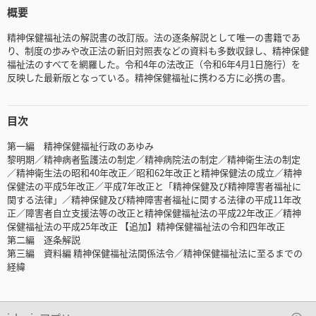
概要
精神保健福祉法の解説書の改訂版。法の逐条解説として唯一の書籍であ
り、制度の歩みや改正法の新旧対照表などの資料も多数収録し、精神保健
福祉法のすべてを網羅した。令和4年の法改正（令和6年4月1日施行）を
反映した最新版となっている。精神保健福祉に携わる方に必携の書。
目次
第一編 精神保健福祉行政のあゆみ
黎明期／精神病者監護法の制定／精神病院法の制定／精神衛生法の制定
／精神衛生法の昭和40年改正／昭和62年改正と精神保健法の成立／精神
保健法の平成5年改正／平成7年改正と「精神保健及び精神障害者福祉に
関する法律」／精神保健及び精神障害者福祉に関する法律の平成11年改
正／障害者自立支援法等の改正と精神保健福祉法の平成22年改正／精神
保健福祉法の平成25年改正 【追加】精神保健福祉法の令和四年改正
第二編 逐条解説
第三編 資料編 精神保健福祉法関係法令／精神保健福祉法に至るまでの
経緯