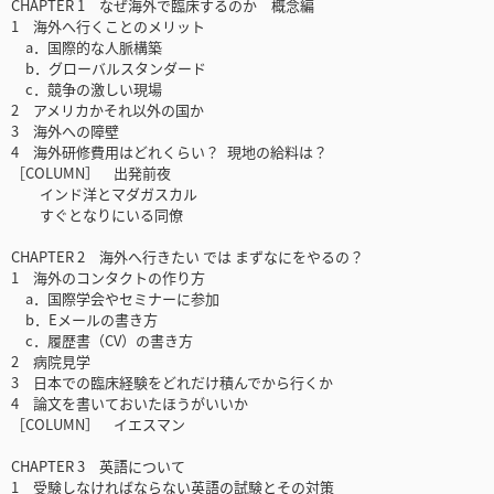
CHAPTER 1 なぜ海外で臨床するのか 概念編
1 海外へ行くことのメリット
a．国際的な人脈構築
b．グローバルスタンダード
c．競争の激しい現場
2 アメリカかそれ以外の国か
3 海外への障壁
4 海外研修費用はどれくらい？ 現地の給料は？
［COLUMN］ 出発前夜
インド洋とマダガスカル
すぐとなりにいる同僚
CHAPTER 2 海外へ行きたい では まずなにをやるの？
1 海外のコンタクトの作り方
a．国際学会やセミナーに参加
b．Eメールの書き方
c．履歴書（CV）の書き方
2 病院見学
3 日本での臨床経験をどれだけ積んでから行くか
4 論文を書いておいたほうがいいか
［COLUMN］ イエスマン
CHAPTER 3 英語について
1 受験しなければならない英語の試験とその対策