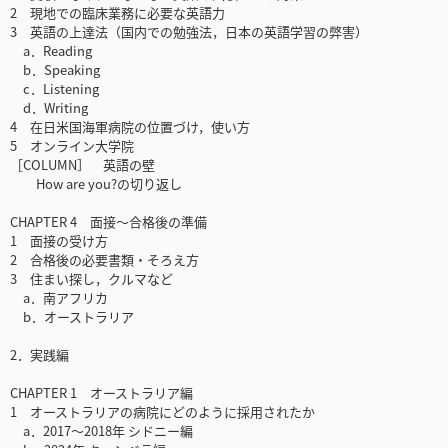
2 現地での臨床業務に必要な英語力
3 英語の上達法（国内での勉強法，日本の英語学習の弊害）
a．Reading
b．Speaking
c．Listening
d．Writing
4 在日米国海軍病院の位置づけ，使い方
5 オンライン大学院
［COLUMN］ 英語の壁
How are you?の切り返し
CHAPTER 4 面接～合格後の準備
1 面接の受け方
2 合格後の必要書類・そろえ方
3 住まい探し，クルマなど
a．南アフリカ
b．オーストラリア
2．実践編
CHAPTER 1 オーストラリア編
1 オーストラリアの病院にどのように採用されたか
a．2017～2018年 シドニー編