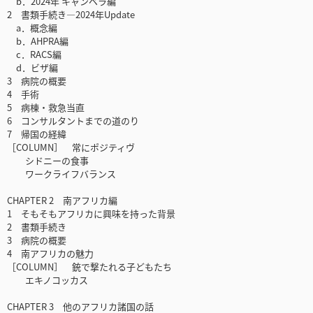
b．2024年 キャンベラ編
2 書類手続き—2024年Update
a．概念編
b．AHPRA編
c．RACS編
d．ビザ編
3 病院の概要
4 手術
5 病棟・救急当直
6 コンサルタントまでの道のり
7 帰国の経緯
［COLUMN］ 常にポジティヴ
シドニーの食事
ワークライフバランス
CHAPTER 2 南アフリカ編
1 そもそもアフリカに興味を持った背景
2 書類手続き
3 病院の概要
4 南アフリカの魅力
［COLUMN］ 銃で撃たれる子どもたち
エキノコッカス
CHAPTER 3 他のアフリカ諸国の話