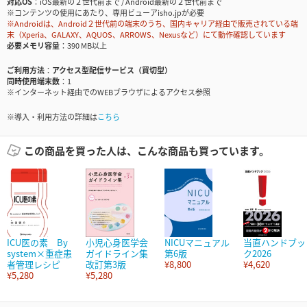
対応OS
iOS最新の２世代前まで / Android最新の２世代前まで
※コンテンツの使用にあたり、専用ビューアisho.jpが必要
※Androidは、Android２世代前の端末のうち、国内キャリア経由で販売されている端
末（Xperia、GALAXY、AQUOS、ARROWS、Nexusなど）にて動作確認しています
必要メモリ容量
390 MB以上
ご利用方法
アクセス型配信サービス（買切型）
同時使用端末数
1
※インターネット経由でのWEBブラウザによるアクセス参照
※導入・利用方法の詳細は
こちら
この商品を買った人は、こんな商品も買っています。
ICU医の素 By
小児心身医学会
NICUマニュアル
当直ハンドブッ
system×重症患
ガイドライン集
第6版
ク2026
者管理レシピ
改訂第3版
¥8,800
¥4,620
¥5,280
¥5,280