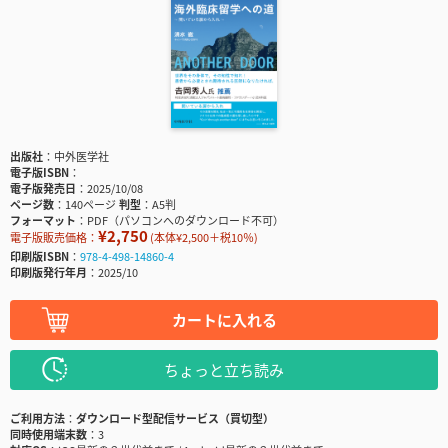
出版社
中外医学社
電子版ISBN
電子版発売日
2025/10/08
ページ数
140ページ
判型
A5判
フォーマット
PDF（パソコンへのダウンロード不可）
¥2,750
電子版販売価格：
(本体¥2,500＋税10％)
印刷版ISBN
978-4-498-14860-4
印刷版発行年月
2025/10
カートに入れる
ちょっと立ち読み
ご利用方法
ダウンロード型配信サービス（買切型）
同時使用端末数
3