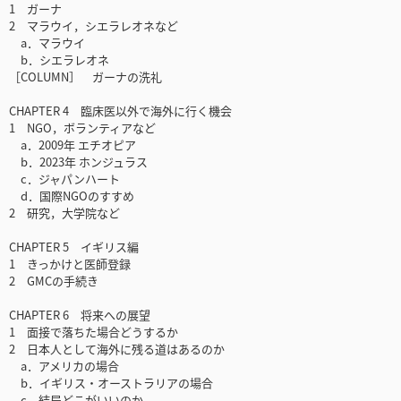
1 ガーナ
2 マラウイ，シエラレオネなど
a．マラウイ
b．シエラレオネ
［COLUMN］ ガーナの洗礼
CHAPTER 4 臨床医以外で海外に行く機会
1 NGO，ボランティアなど
a．2009年 エチオピア
b．2023年 ホンジュラス
c．ジャパンハート
d．国際NGOのすすめ
2 研究，大学院など
CHAPTER 5 イギリス編
1 きっかけと医師登録
2 GMCの手続き
CHAPTER 6 将来への展望
1 面接で落ちた場合どうするか
2 日本人として海外に残る道はあるのか
a．アメリカの場合
b．イギリス・オーストラリアの場合
c．結局どこがいいのか