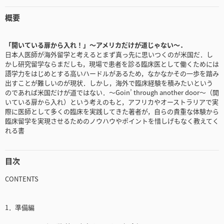
概要
「開いている扉から入れ！」〜アメリカだけが道じゃない〜．
日本人医師が海外留学と考えるとまず真っ先に思いつくのが米国だ．し
かし研究留学ならまだしも，現場で患者を診る臨床医として働くためには
語学力をはじめとする高いハードルがあるため，なかなかその一歩を踏み
出すことが難しいのが現状．しかし，海外で臨床経験を積みたいという
のであれば米国だけが道ではない．〜Goin’ through another door〜（開
いている扉から入れ）という考えのもと，アフリカやオーストラリアで実
際に医師として多くの臨床を実践してきた著者が，自らの貴重な体験から
臨床留学を実現させるためのノウハウやポイントを惜しげもなく教えてく
れる書
目次
CONTENTS
1．準備編