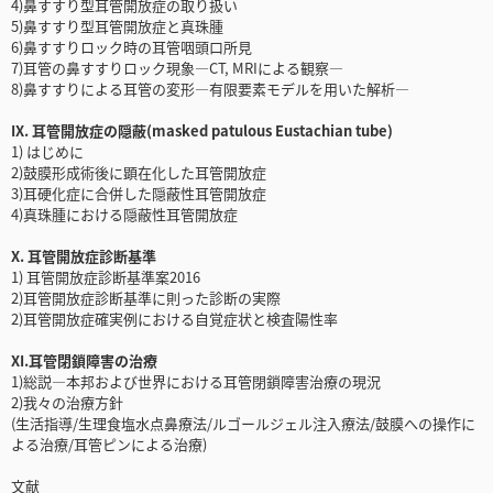
4)鼻すすり型耳管開放症の取り扱い
5)鼻すすり型耳管開放症と真珠腫
6)鼻すすりロック時の耳管咽頭口所見
7)耳管の鼻すすりロック現象―CT, MRIによる観察―
8)鼻すすりによる耳管の変形―有限要素モデルを用いた解析―
IX. 耳管開放症の隠蔽(masked patulous Eustachian tube)
1) はじめに
2)鼓膜形成術後に顕在化した耳管開放症
3)耳硬化症に合併した隠蔽性耳管開放症
4)真珠腫における隠蔽性耳管開放症
X. 耳管開放症診断基準
1) 耳管開放症診断基準案2016
2)耳管開放症診断基準に則った診断の実際
2)耳管開放症確実例における自覚症状と検査陽性率
XI.耳管閉鎖障害の治療
1)総説―本邦および世界における耳管閉鎖障害治療の現況
2)我々の治療方針
(生活指導/生理食塩水点鼻療法/ルゴールジェル注入療法/鼓膜への操作に
よる治療/耳管ピンによる治療)
文献