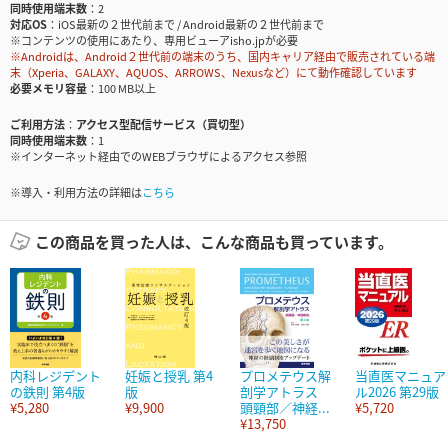
同時使用端末数
2
対応OS
iOS最新の２世代前まで / Android最新の２世代前まで
※コンテンツの使用にあたり、専用ビューアisho.jpが必要
※Androidは、Android２世代前の端末のうち、国内キャリア経由で販売されている端
末（Xperia、GALAXY、AQUOS、ARROWS、Nexusなど）にて動作確認しています
必要メモリ容量
100 MB以上
ご利用方法
アクセス型配信サービス（買切型）
同時使用端末数
1
※インターネット経由でのWEBブラウザによるアクセス参照
※導入・利用方法の詳細は
こちら
この商品を買った人は、こんな商品も買っています。
内科レジデント
妊娠と授乳 第4
プロメテウス解
当直医マニュア
の鉄則 第4版
版
剖学アトラス
ル2026 第29版
¥5,280
¥9,900
頭頸部／神経...
¥5,720
¥13,750