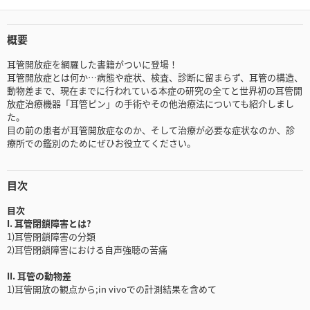
概要
耳管開放症を網羅した書籍がついに登場！
耳管開放症とは何か…病態や症状、検査、診断に留まらず、耳管の構造、
動物差まで、現在までに行われている本症の研究の全てと世界初の耳管開
放症治療機器「耳管ピン」の手術やその他治療法についても紹介しまし
た。
目の前の患者が耳管開放症なのか、そして治療が必要な症状なのか、診
療所での鑑別のためにぜひお役立てください。
目次
目次
I. 耳管閉鎖障害とは?
1)耳管閉鎖障害の分類
2)耳管閉鎖障害における自声強聴の苦痛
II. 耳管の動物差
1)耳管開放の観点から;in vivoでの計測結果を含めて