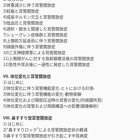
2)体重減少に伴う耳管開放症
3)妊娠と耳管開放症
4)成長ホルモン欠乏と耳管開放症
5)低血圧と耳管開放症
6)透析・脱水と関連した耳管開放症
7)シェーグレン症候群と耳管開放症
8)上顎前方延長術に伴う耳管開放症
9)顔面外傷に伴う耳管開放症
10)三叉神経障害による耳管開放症
11)上咽頭がんに対する放射線療法後の耳管開放症
12)急性中耳炎後に一過性に発症した耳管開放症
VII. 体位変化と耳管開放症
1) はじめに
2)体位変化に伴う耳管機能変化-ヒトにおける計測-
3)体位変化に伴う耳管機能の変化-動物実験-
4)体位変化および頸部圧迫時の耳管の変化(内視鏡所見)
5)体位変化の耳管および周囲構造への影響(画像解析)
VIII. 鼻すすり型耳管開放症
1) はじめに
2)“鼻すすりロック"による耳管開放症状の軽減
3)鼻すすり型耳管開放症が引き起こす中耳病変