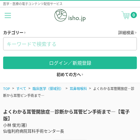
医学・医療の電子コンテンツ配信サービス
0
カテゴリー
詳細検索
ログイン／新規登録
初めての方へ
TOP
すべて
臨床医学（領域別）
耳鼻咽喉科
よくわかる耳管開放症―診
断から耳管ピン手術まで―
よくわかる耳管開放症―診断から耳管ピン手術まで―【電子
版】
小林 俊光(著)
仙塩利府病院耳科手術センター長