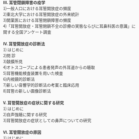
III. 耳管閉鎖障害の疫学
1)一般人口における耳管開放症の頻度
2)東北大学における耳管開放症の外来統計
3)開業医における耳管閉鎖障害の頻度
4)「耳管開放症・耳管閉鎖不全の診療の実態ならびに耳鼻科医の意識」に
関する全国アンケート調査
IV. 耳管開放症の診断法
1) はじめに
2)問 診
3)鼓膜所見
4)オトスコープによる患者発声の外耳道からの聴取
5)耳管機能検査装置を用いた検査
6)内視鏡的診断法
7)新しい音響学的診断法の考案と臨床応用
8)耳管の新しい画像診断法
V. 耳管開放症の症状に関する研究
1) はじめに
2)自声強聴に関する研究
3)耳管開放症の症状としての鼻声についての研究
VI. 耳管開放症の原因
1) はじめに