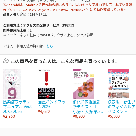
※Androidは、Android２世代前の端末のうち、国内キャリア経由で販売されている端
末（Xperia、GALAXY、AQUOS、ARROWS、Nexusなど）にて動作確認しています
必要メモリ容量
136 MB以上
ご利用方法
アクセス型配信サービス（買切型）
同時使用端末数
1
※インターネット経由でのWEBブラウザによるアクセス参照
※導入・利用方法の詳細は
こちら
この商品を買った人は、こんな商品も買っています。
感染症プラチナ
当直ハンドブッ
消化管内視鏡診
決定版 新生児
マニュアル Ver.9
ク2026
断テキスト II
のフィジカルア
2025-2026
¥4,620
小腸・大腸 第5...
セスメント
¥2,750
¥8,800
¥5,500