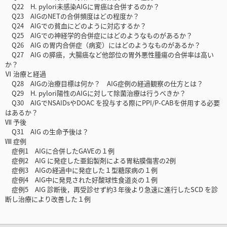
Q22 H. pylori未感染AIGに胃癌は合併するのか？
Q23 AIGのNETの合併頻度はどの程度か？
Q24 AIGでの貧血にどのように対応するか？
Q25 AIGでの神経学的合併症にはどのようなものがあるか？
Q26 AIG の胃内合併症（病変）にはどのようなものがあるか？
Q27 AIG の膵癌，大腸癌など他部位の胃外悪性腫瘍の合併率は高い
か？
Ⅵ 治療と経過
Q28 AIGの治療目標は何か？ AIG症例の経過観察の仕方とは？
Q29 H. pylori陽性のAIGに対して除菌治療は行うべきか？
Q30 AIGでNSAIDsやDOAC を投与する際にPPI/P-CABを併用する必要
はあるか？
Ⅶ 予後
Q31 AIG の生命予後は？
Ⅷ 症例
症例1 AIGに合併したGAVEの１例
症例2 AIG に発症した亜鉛製剤による胃粘膜傷害の2例
症例3 AIGの経過中に発症した１型糖尿病の１例
症例4 AIG中に発見された好酸球性食道炎の１例
症例5 AIG 診断後，再受診せず約3 年後より急速に進行したSCD を診
断し治療により改善した１例