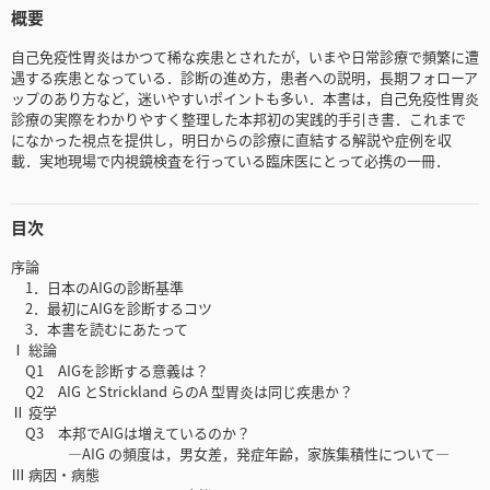
概要
自己免疫性胃炎はかつて稀な疾患とされたが，いまや日常診療で頻繁に遭
遇する疾患となっている．診断の進め方，患者への説明，長期フォローア
ップのあり方など，迷いやすいポイントも多い．本書は，自己免疫性胃炎
診療の実際をわかりやすく整理した本邦初の実践的手引き書．これまで
になかった視点を提供し，明日からの診療に直結する解説や症例を収
載．実地現場で内視鏡検査を行っている臨床医にとって必携の一冊．
目次
序論
1．日本のAIGの診断基準
2．最初にAIGを診断するコツ
3．本書を読むにあたって
Ⅰ 総論
Q1 AIGを診断する意義は？
Q2 AIG とStrickland らのA 型胃炎は同じ疾患か？
Ⅱ 疫学
Q3 本邦でAIGは増えているのか？
―AIG の頻度は，男女差，発症年齢，家族集積性について―
Ⅲ 病因・病態