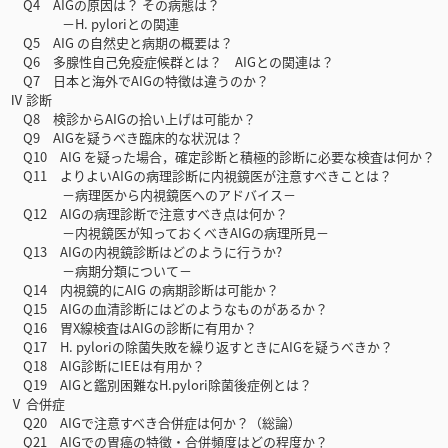
Q4 AIGの原因は？ その病態は？
－H. pyloriとの関連
Q5 AIG の自然史と病期の概要は？
Q6 多腺性自己免疫症候群とは？ AIGとの関連は？
Q7 日本と海外でAIGの特徴は違うのか？
Ⅳ 診断
Q8 検診からAIGの拾い上げは可能か？
Q9 AIGを疑うべき臨床的な状況は？
Q10 AIG を疑った場合，確定診断と積極的診断に必要な検査は何か？
Q11 よりよいAIGの病理診断に内視鏡医が注意すべきことは？
－病理医から内視鏡医へのアドバイス－
Q12 AIGの病理診断で注意すべき点は何か？
－内視鏡医が知っておくべきAIGの病理所見－
Q13 AIGの内視鏡診断はどのように行うか?
－病期分類について－
Q14 内視鏡的にAIG の病期診断は可能か？
Q15 AIGの血清診断にはどのようなものがあるか？
Q16 胃X線検査はAIGの診断に有用か？
Q17 H. pyloriの除菌失敗を繰り返すときにAIGを疑うべきか？
Q18 AIG診断にIEEは有用か？
Q19 AIGと鑑別困難なH.pylori除菌後症例とは？
Ⅴ 合併症
Q20 AIGで注意すべき合併症は何か？（総論）
Q21 AIGでの胃癌の特徴・合併頻度はどの程度か？