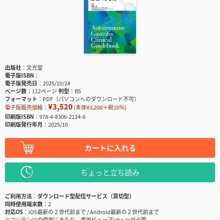
出版社
文光堂
電子版ISBN
電子版発売日
2025/10/24
ページ数
112ページ
判型
B5
フォーマット
PDF（パソコンへのダウンロード不可）
¥3,520
電子版販売価格：
(本体¥3,200＋税10％)
印刷版ISBN
978-4-8306-2124-6
印刷版発行年月
2025/10
カートに入れる
ちょっと立ち読み
ご利用方法
ダウンロード型配信サービス（買切型）
同時使用端末数
2
対応OS
iOS最新の２世代前まで / Android最新の２世代前まで
※コンテンツの使用にあたり、専用ビューアisho.jpが必要