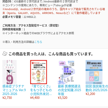
対応OS
iOS最新の２世代前まで / Android最新の２世代前まで
※コンテンツの使用にあたり、専用ビューアisho.jpが必要
※Androidは、Android２世代前の端末のうち、国内キャリア経由で販売されている端
末（Xperia、GALAXY、AQUOS、ARROWS、Nexusなど）にて動作確認しています
必要メモリ容量
22 MB以上
ご利用方法
アクセス型配信サービス（買切型）
同時使用端末数
1
※インターネット経由でのWEBブラウザによるアクセス参照
※導入・利用方法の詳細は
こちら
この商品を買った人は、こんな商品も買っています。
感染症プラチナ
「育てにくさ」
最新 医療関連法
図説 国民衛生
マニュアル Ver.9
をもつ子どもの
の完全知識 2025
動向 2025/2026
2025-2026
小児科外来対...
年版
¥2,200
¥2,750
¥4,400
¥3,520