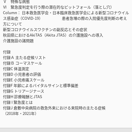
Ⅴ 特殊な病態
Ⅵ 緊急度判定を行う際の潜在的なピットフォール（落とし穴）
Column： 日本救急医学会・日本臨床救急医学会による新型コロナウイル
ス感染症（COVID-19） 患者急増の際の入院優先度判断の考え
方について
新型コロナウイルスワクチンの副反応とその症状
秋田県におけるAkiTAS（Akita JTAS）の介護施設への導入
介護施設の諸問題
付録
付録Ａ 主たる症候リスト
付録Ｂ コーマスケール
付録C 体温測定
付録D 小児患者の評価
付録E 小児疼痛スケール
付録F 年齢によるバイタルサインと標準偏差
付録G トリアージナース
付録H 診療報酬とJTAS
付録 I 緊急度とは
付録J 倉敷中央病院の救急外来における来院時の主たる症候
（2018年・2021年）