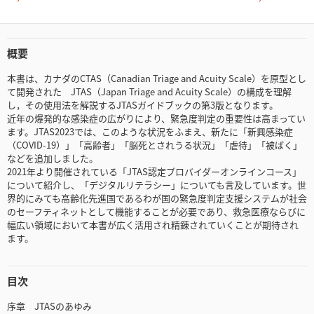
概要
本書は、カナダのCTAS（Canadian Triage and Acuity Scale）を原型とし
て開発された JTAS（Japan Triage and Acuity Scale）の構成を理解
し，その使用法を解説するJTASガイドブックの第3版となります。
近年の爆発的な感染症の広がりにより、緊急度判定の重要性は高まってい
ます。JTAS2023では、このような状況をふまえ、新たに「新興感染症
（COVID-19）」「高齢者」「脳死とされうる状況」「虐待」「被ばく」
などを追加しました。
2021年より開催されている「JTAS認定プロバイダーオンラインコース」
について紹介し、「デジタルリテラシー」についても言及しています。世
界的にみても高齢化先進国であるわが国の緊急度判定支援システムが社会
のセーフティネットとして機能することが必要であり、救急医療ならびに
幅広い領域において本書が広く活用され精錬されていくことが期待され
ます。
目次
序章 JTASのあゆみ