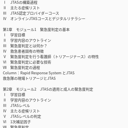
Ⅰ JTASの構築過程
Ⅱ 主たる症候リスト
Ⅲ JTAS認定プロバイダーコース
Ⅳ オンラインJTASコースとデジタルリテラシー
第1章 モジュール1 緊急度判定の基本
Ⅰ 学習目標
Ⅱ 学習内容のアウトライン
Ⅲ 緊急度判定とは何か？
Ⅳ 救急患者固有の特徴
Ⅴ 緊急度判定を行う看護師（トリアージナース）の特性
Ⅵ 緊急度判定に必要な技術
Ⅶ 緊急度判定の過程
Column：Rapid Response System とJTAS
救急隊の現場トリアージとJTAS
第2章 モジュール2 JTASの適用と成人の緊急度判定
Ⅰ 学習目標
Ⅱ 学習内容のアウトライン
Ⅲ JTASレベル
Ⅳ 主たる症候リスト
Ⅴ JTASレベルの判定
Ⅵ 1次補足因子
Ⅶ 緊急度判定