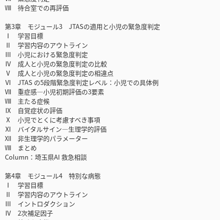
Ⅷ 待合室での再評価
第3章 モジュール3 JTASの適用と小児の緊急度判定
Ⅰ 学習目標
Ⅱ 学習内容のアウトライン
Ⅲ 小児における緊急度判定
Ⅳ 成人と小児の緊急度判定の比較
Ⅴ 成人と小児の緊急度判定の相違点
Ⅵ JTAS の5段階緊急度判定レベル：小児での具体例
Ⅶ 重症感―小児初期評価の3要素
Ⅷ 主たる症候
Ⅸ 自覚症状の評価
Ⅹ 小児でとくに考慮すべき事項
Ⅺ バイタルサイン―生理学的評価
Ⅻ 非生理学的パラメーター
Ⅷ まとめ
Column：埼玉県AI 救急相談
第4章 モジュール4 特別な病態
Ⅰ 学習目標
Ⅱ 学習内容のアウトライン
Ⅲ イントロダクション
Ⅳ 2次補足因子