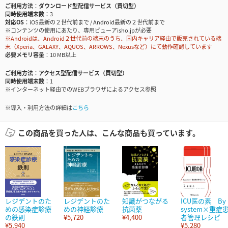
ご利用方法
ダウンロード型配信サービス（買切型）
同時使用端末数
3
対応OS
iOS最新の２世代前まで / Android最新の２世代前まで
※コンテンツの使用にあたり、専用ビューアisho.jpが必要
※Androidは、Android２世代前の端末のうち、国内キャリア経由で販売されている端
末（Xperia、GALAXY、AQUOS、ARROWS、Nexusなど）にて動作確認しています
必要メモリ容量
10 MB以上
ご利用方法
アクセス型配信サービス（買切型）
同時使用端末数
1
※インターネット経由でのWEBブラウザによるアクセス参照
※導入・利用方法の詳細は
こちら
この商品を買った人は、こんな商品も買っています。
レジデントのた
レジデントのた
知識がつながる
ICU医の素 By
めの感染症診療
めの神経診療
抗菌薬
system×重症
の鉄則
¥5,720
¥4,400
者管理レシピ
¥5,940
¥5,280