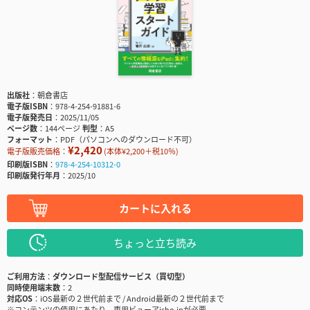
出版社
朝倉書店
電子版ISBN
978-4-254-91881-6
電子版発売日
2025/11/05
ページ数
144ページ
判型
A5
フォーマット
PDF（パソコンへのダウンロード不可）
¥2,420
電子版販売価格：
(本体¥2,200＋税10％)
印刷版ISBN
978-4-254-10312-0
印刷版発行年月
2025/10
カートに入れる
ちょっと立ち読み
ご利用方法
ダウンロード型配信サービス（買切型）
同時使用端末数
2
対応OS
iOS最新の２世代前まで / Android最新の２世代前まで
※コンテンツの使用にあたり、専用ビューアisho.jpが必要