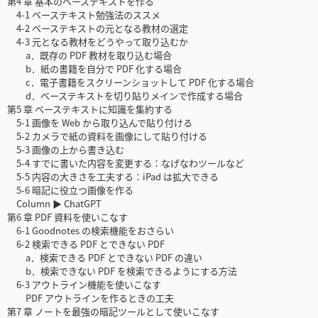
第4 章 基本のベーステキストを作る
4-1 ベーステキスト勉強法のススメ
4-2 ベーステキストの元となる教材の選定
4-3 元となる教材をどうやって取り込むか
a．既存の PDF 教材を取り込む場合
b．紙の書籍を自分で PDF 化する場合
c．電子書籍をスクリーンショットして PDF 化する場合
d．ベーステキストを切り貼りメインで作成する場合
第5 章 ベーステキストに知識を集約する
5-1 画像を Web から取り込んで貼り付ける
5-2 カメラで紙の資料を画像にして貼り付ける
5-3 画像の上から書き込む
5-4 すでに書いた内容を変更する：なげなわツールなど
5-5 内容の大きさを工夫する：iPad は拡大できる
5-6 暗記に役立つ画像を作る
Column ▶ ChatGPT
第6 章 PDF 資料を使いこなす
6-1 Goodnotes の検索機能をおさらい
6-2 検索できる PDF とできない PDF
a．検索できる PDF とできない PDF の違い
b．検索できない PDF を検索できるようにする方法
6-3 アウトライン機能を使いこなす
PDF アウトラインを作るときの工夫
第7 章 ノートを最強の暗記ツールとして使いこなす