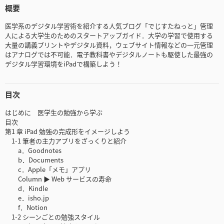
概要
医学系のデジタル学習術を紹介する人気ブログ「でじすたねっと」管理
人による大学生のためのスタートアップガイド．大学の学習で使用する
大量の講義プリントやデジタル資料，ウェブサイト情報などの一元管理
はアナログでは不可能．電子教科書やデジタルノートも駆使した最強の
デジタル学習環境をiPadで構築しよう！
目次
はじめに 医学生の勉強から学ぶ
目次
第1 章 iPad 勉強の完成形をイメージしよう
1-1 筆者の主力アプリをざっくりと紹介
a．Goodnotes
b．Documents
c．Apple「メモ」アプリ
Column ▶ Web サービスの寿命
d．Kindle
e．isho.jp
f．Notion
1-2 シーンごとの勉強スタイル