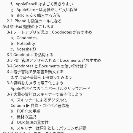
f．ApplePencil はすごく書きやすい
g．AppleCare＋は高価だけど良い保証
h．iPad を安く購入する方法
2-4 iPhone も勉強ツールになる
第3 章 iPad 勉強の下ごしらえ
3-1 ノートアプリを選ぶ：Goodnotes がおすすめ
a．Goodnotes
b．Notability
c．Noteshelf3
3-2 Goodnotes を活用する
3-3 PDF 管理アプリを入れる：Documents がおすすめ
3-4 Goodnotes と Documents の使い分けは？
3-5 電子書籍で参考書を購入する
まずは電子書籍を 1 冊買ってみよう
3-6 資料をカメラで電子化しよう
Appleデバイスのユニバーサルクリップボード
3-7 大量の資料はスキャナーで電子化しよう
a．スキャナーによるデジタル化
Column ▶ 自炊・コピペと著作権
b．PDF 化の手順
c．機材の選択
d．OCR 処理の重要性
e．スキャナーは原則としてパソコンが必要