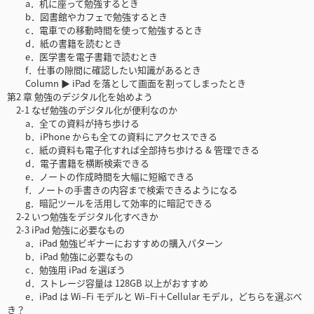
a．机に座って勉強するとき
b．図書館やカフェで勉強するとき
c．電車での移動時間を使って勉強するとき
d．紙の書籍を読むとき
e．医学書を電子書籍で読むとき
f．仕事の隙間に確認したい知識があるとき
Column ▶ iPad を落として画面を割ってしまったとき
第2 章 勉強のデジタル化を始めよう
2-1 なぜ勉強のデジタル化が便利なのか
a．全ての資料が持ち歩ける
b．iPhone からも全ての資料にアクセスできる
c．紙の資料も電子化すれば全部持ち歩ける & 管理できる
d．電子書籍を横断検索できる
e．ノートの作成時間を大幅に短縮できる
f．ノートの手書きの内容まで検索できるようになる
g．暗記ツールを活用して効率的に暗記できる
2-2 いつ勉強をデジタル化すべきか
2-3 iPad 勉強に必要なもの
a．iPad 勉強ビギナーにおすすめの購入パターン
b．iPad 勉強に必要なもの
c．勉強用 iPad を選ぼう
d．ストレージ容量は 128GB 以上がおすすめ
e．iPad は Wi–Fi モデルと Wi–Fi＋Cellular モデル，どちらを選ぶべ
き？