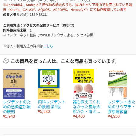
※Androidは、Android２世代前の端末のうち、国内キャリア経由で販売されている端
末（Xperia、GALAXY、AQUOS、ARROWS、Nexusなど）にて動作確認しています
必要メモリ容量
138 MB以上
ご利用方法
アクセス型配信サービス（買切型）
同時使用端末数
1
※インターネット経由でのWEBブラウザによるアクセス参照
※導入・利用方法の詳細は
こちら
この商品を買った人は、こんな商品も買っています。
レジデントのた
内科レジデント
誰も教えてくれ
レジデントのた
めの感染症診療
の鉄則 第4版
なかった皮疹の
めのリウマチ・
の鉄則
¥5,280
診かた・考え...
膠原病教室
¥5,940
¥4,400
¥4,950