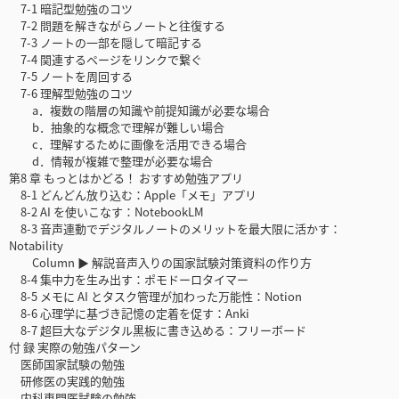
7-1 暗記型勉強のコツ
7-2 問題を解きながらノートと往復する
7-3 ノートの一部を隠して暗記する
7-4 関連するページをリンクで繋ぐ
7-5 ノートを周回する
7-6 理解型勉強のコツ
a．複数の階層の知識や前提知識が必要な場合
b．抽象的な概念で理解が難しい場合
c．理解するために画像を活用できる場合
d．情報が複雑で整理が必要な場合
第8 章 もっとはかどる！ おすすめ勉強アプリ
8-1 どんどん放り込む：Apple「メモ」アプリ
8-2 AI を使いこなす：NotebookLM
8-3 音声連動でデジタルノートのメリットを最大限に活かす：
Notability
Column ▶ 解説音声入りの国家試験対策資料の作り方
8-4 集中力を生み出す：ポモドーロタイマー
8-5 メモに AI とタスク管理が加わった万能性：Notion
8-6 心理学に基づき記憶の定着を促す：Anki
8-7 超巨大なデジタル黒板に書き込める：フリーボード
付 録 実際の勉強パターン
医師国家試験の勉強
研修医の実践的勉強
内科専門医試験の勉強