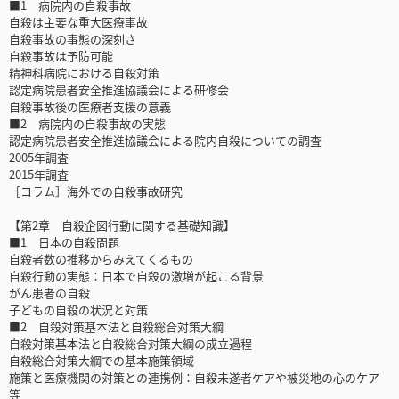
■1 病院内の自殺事故
自殺は主要な重大医療事故
自殺事故の事態の深刻さ
自殺事故は予防可能
精神科病院における自殺対策
認定病院患者安全推進協議会による研修会
自殺事故後の医療者支援の意義
■2 病院内の自殺事故の実態
認定病院患者安全推進協議会による院内自殺についての調査
2005年調査
2015年調査
［コラム］海外での自殺事故研究
【第2章 自殺企図行動に関する基礎知識】
■1 日本の自殺問題
自殺者数の推移からみえてくるもの
自殺行動の実態：日本で自殺の激増が起こる背景
がん患者の自殺
子どもの自殺の状況と対策
■2 自殺対策基本法と自殺総合対策大綱
自殺対策基本法と自殺総合対策大綱の成立過程
自殺総合対策大綱での基本施策領域
施策と医療機関の対策との連携例：自殺未遂者ケアや被災地の心のケア
等