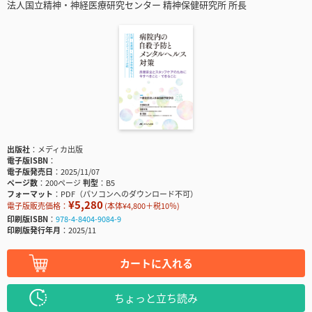
法人国立精神・神経医療研究センター 精神保健研究所 所長
出版社
メディカ出版
電子版ISBN
電子版発売日
2025/11/07
ページ数
200ページ
判型
B5
フォーマット
PDF（パソコンへのダウンロード不可）
¥5,280
電子版販売価格：
(本体¥4,800＋税10％)
印刷版ISBN
978-4-8404-9084-9
印刷版発行年月
2025/11
カートに入れる
ちょっと立ち読み