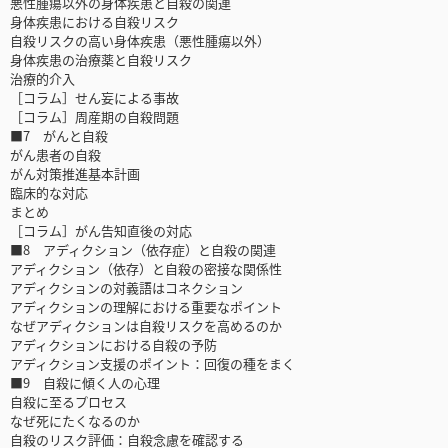
悪性腫瘍以外の身体疾患と自殺の関連
身体疾患における自殺リスク
自殺リスクの高い身体疾患（悪性腫瘍以外）
身体疾患の治療薬と自殺リスク
治療的介入
［コラム］せん妄による事故
［コラム］周産期の自殺問題
■7 がんと自殺
がん患者の自殺
がん対策推進基本計画
臨床的な対応
まとめ
［コラム］がん告知直後の対応
■8 アディクション（依存症）と自殺の関連
アディクション（依存）と自殺の密接な関係性
アディクションの対義語はコネクション
アディクションの理解における重要なポイント
なぜアディクションは自殺リスクを高めるのか
アディクションにおける自殺の予防
アディクション支援のポイント：回復の種をまく
■9 自殺に傾く人の心理
自殺に至るプロセス
なぜ死にたくなるのか
自殺のリスク評価：自殺念慮を確認する