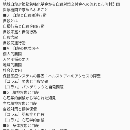
地域自殺対策緊急強化基金から自殺対策交付金への流れと市町村計画
医療機関で求められること
■3 自殺と自殺関連行動
自殺とは
自損行為と自殺企図行動
自殺未遂と自傷行為
自殺念慮
自殺関連行動
■4 自殺の危険因子
個人的要因
人間関係の要因
地域的要因
社会的要因
保健医療システムの要因：ヘルスケアへのアクセスの障壁
［コラム］災害と自殺問題
［コラム］パンデミックと自殺問題
■5 精神疾患と自殺
心理学的剖検から得られた知見
主な精神疾患と自殺
自殺対策と精神保健
［コラム］認知症と自殺
［コラム］心理学的剖検
■6 身体疾患と自殺