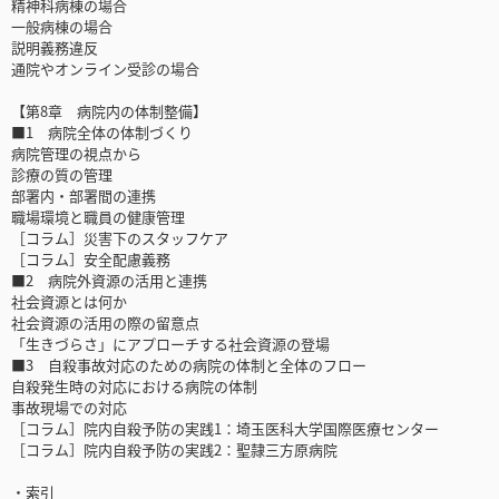
精神科病棟の場合
一般病棟の場合
説明義務違反
通院やオンライン受診の場合
【第8章 病院内の体制整備】
■1 病院全体の体制づくり
病院管理の視点から
診療の質の管理
部署内・部署間の連携
職場環境と職員の健康管理
［コラム］災害下のスタッフケア
［コラム］安全配慮義務
■2 病院外資源の活用と連携
社会資源とは何か
社会資源の活用の際の留意点
「生きづらさ」にアプローチする社会資源の登場
■3 自殺事故対応のための病院の体制と全体のフロー
自殺発生時の対応における病院の体制
事故現場での対応
［コラム］院内自殺予防の実践1：埼玉医科大学国際医療センター
［コラム］院内自殺予防の実践2：聖隷三方原病院
・索引