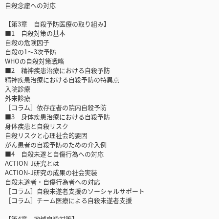
自殺念慮への対応
【第3章 自殺予防医療の取り組み】
■1 自殺対策の基本
自殺の危険因子
自殺の1～3次予防
WHOの自殺対策戦略
■2 精神疾患治療における自殺予防
精神疾患治療における自殺予防の特異点
入院診療
外来診療
［コラム］依存症者の院内自殺予防
■3 身体疾患治療における自殺予防
身体疾患と自殺リスク
自殺リスクと心理社会的要因
がん患者の自殺予防のための介入例
■4 自殺未遂と自傷行為への対応
ACTION-J研究とは
ACTION-J研究の成果の社会実装
自殺未遂者・自傷行為者への対応
［コラム］自殺未遂者支援のソーシャルサポート
［コラム］チーム医療による自殺未遂者支援
【第4章 地域自殺対策】