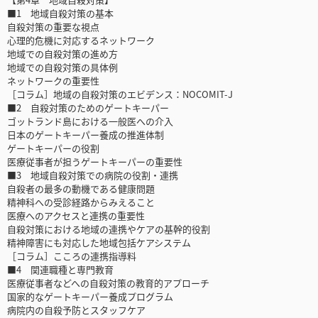
■1 地域自殺対策の基本
自殺対策の重要な視点
心理的危機に対応するネットワーク
地域での自殺対策の進め方
地域での自殺対策の具体例
ネットワークの重要性
［コラム］地域の自殺対策のエビデンス：NOCOMIT-J
■2 自殺対策のためのゲートキーパー
ゴットランド島における一般医への介入
日本のゲートキーパー養成の推進体制
ゲートキーパーの役割
医療従事者が担うゲートキーパーの重要性
■3 地域自殺対策での病院の役割・連携
自殺者の最多の動機である健康問題
精神科への受診経路からみえること
医療へのアクセスと連携の重要性
自殺対策における地域の連携やケアの基幹的役割
精神障害にも対応した地域包括ケアシステム
［コラム］こころの連携指導料
■4 関連職種と専門教育
医療従事者などへの自殺対策の教育的アプローチ
国家的なゲートキーパー養成プログラム
病院内の自殺予防とスタッフケア