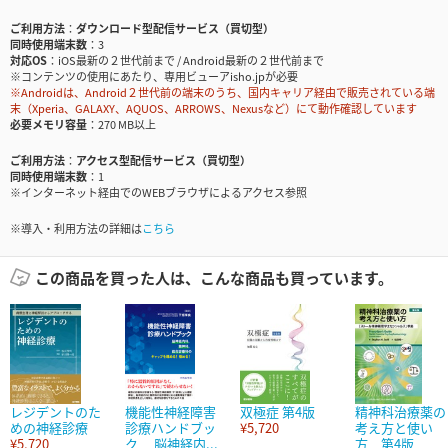
ご利用方法
ダウンロード型配信サービス（買切型）
同時使用端末数
3
対応OS
iOS最新の２世代前まで / Android最新の２世代前まで
※コンテンツの使用にあたり、専用ビューアisho.jpが必要
※Androidは、Android２世代前の端末のうち、国内キャリア経由で販売されている端
末（Xperia、GALAXY、AQUOS、ARROWS、Nexusなど）にて動作確認しています
必要メモリ容量
270 MB以上
ご利用方法
アクセス型配信サービス（買切型）
同時使用端末数
1
※インターネット経由でのWEBブラウザによるアクセス参照
※導入・利用方法の詳細は
こちら
この商品を買った人は、こんな商品も買っています。
レジデントのた
機能性神経障害
双極症 第4版
精神科治療薬の
めの神経診療
診療ハンドブッ
¥5,720
考え方と使い
¥5,720
ク 脳神経内...
方 第4版