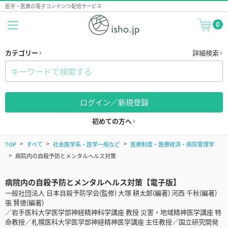
医学・医療の電子コンテンツ配信サービス
0
カテゴリー
詳細検索
ログイン／新規登録
初めての方へ
TOP
すべて
社会医学系・医学一般など
医療制度・医療経済・病院管理学
病院内の自殺予防とメンタルヘルス対策
病院内の自殺予防とメンタルヘルス対策【電子版】
一般社団法人 日本自殺予防学会(監修) 大塚 耕太郎(編著) 河西 千秋(編著)
張 賢徳(編著)
／岩手医科大学医学部神経精神科学講座 教授 災害・地域精神医学講座 特
命教授／札幌医科大学医学部神経精神医学講座 主任教授／国立研究開発