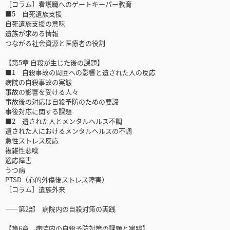
［コラム］看護職へのゲートキーパー教育
■5 自死遺族支援
自死遺族支援の意味
遺族が求める情報
つながる社会資源と医療者の役割
【第5章 自殺が生じた後の課題】
■1 自殺事故の周囲への影響と遺された人の反応
病院の自殺事故の実態
事故の影響を受ける人々
事故後の対応は自殺予防のための要諦
事後対応に関する課題
■2 遺された人とメンタルヘルス不調
遺された人におけるメンタルヘルスの不調
急性ストレス反応
複雑性悲嘆
適応障害
うつ病
PTSD（心的外傷後ストレス障害）
［コラム］遺族外来
――第2部 病院内の自殺対策の実践
【第6章 病院内の自殺予防対策の課題と実践】