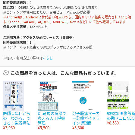
同時使用端末数
2
対応OS
iOS最新の２世代前まで / Android最新の２世代前まで
※コンテンツの使用にあたり、専用ビューアisho.jpが必要
※Androidは、Android２世代前の端末のうち、国内キャリア経由で販売されている端
末（Xperia、GALAXY、AQUOS、ARROWS、Nexusなど）にて動作確認しています
必要メモリ容量
132 MB以上
ご利用方法
アクセス型配信サービス（買切型）
同時使用端末数
1
※インターネット経由でのWEBブラウザによるアクセス参照
※導入・利用方法の詳細は
こちら
この商品を買った人は、こんな商品も買っています。
医師１年目から
Dr.竜馬の病態で
分子腫瘍マーカ
頭頸部 画像診
の わかる、で
考える人工呼吸
ー診療ガイドラ
の勘ドコロNEO
きる！栄養療法
管理
イン 第2版
¥8,580
¥3,960
¥5,500
¥3,300