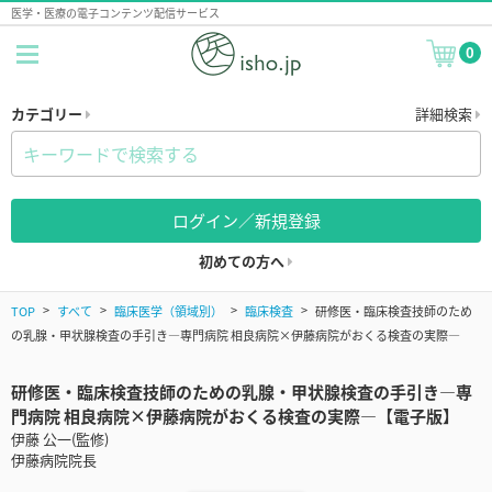
医学・医療の電子コンテンツ配信サービス
0
カテゴリー
詳細検索
ログイン／新規登録
初めての方へ
TOP
すべて
臨床医学（領域別）
臨床検査
研修医・臨床検査技師のため
の乳腺・甲状腺検査の手引き―専門病院 相良病院×伊藤病院がおくる検査の実際―
研修医・臨床検査技師のための乳腺・甲状腺検査の手引き―専
門病院 相良病院×伊藤病院がおくる検査の実際―【電子版】
伊藤 公一(監修)
伊藤病院院長