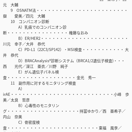
元 大輔
9 OSNATM法・・・・・・・・・・・・・・・・・・・・・・・・
嶽 愛美／四元 大輔
10 コンパニオン診断
A）乳癌でのコンパニオン診
断・・・・・・・・・・・・・・・・ 権藤なおみ
B）ER/HER2・・・・・・・・・・・・・・・・・・・・・・・
川元 幸子／大井 恭代
C）PD-L1（22C3/SP142）・MSI検査・・・・・・・・・・・ 大
井 恭代
D）BRACAnalysis®診断システム（BRCA1/2遺伝子検査)・・・
西 光代／深江 亜衣／川野 純子
E）がん遺伝子パネル検
査・・・・・・・・・・・・・・・・・・ 金光 秀一
11 副作用に対するモニタリング検査
A）
irAE・・・・・・・・・・・・・・・・・・・・・・・・・・・小峰 歩
美／太良 哲彦
B）心毒性のモニタリン
グ・・・・・・・・・・・・・・・・・・・持冨ゆかり／西 亜希子／
内山 奈美
C）骨密度検
査・・・・・・・・・・・・・・・・・・・・・・・・東福 風李／