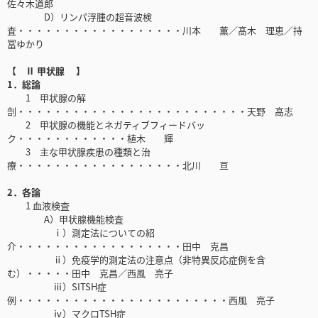
佐々木道郎
D）リンパ浮腫の超音波検
査・・・・・・・・・・・・・・・・・・川本 薫／髙木 理恵／持
冨ゆかり
【 Ⅱ 甲状腺 】
1．総論
1 甲状腺の解
剖・・・・・・・・・・・・・・・・・・・・・・・・・天野 高志
2 甲状腺の機能とネガティブフィードバッ
ク・・・・・・・・・・・・植木 輝
3 主な甲状腺疾患の種類と治
療・・・・・・・・・・・・・・・・・・北川 亘
2．各論
1 血液検査
A）甲状腺機能検査
ⅰ）測定法についての紹
介・・・・・・・・・・・・・・・・・・田中 克昌
ⅱ）免疫学的測定法の注意点（非特異反応症例を含
む）・・・・・田中 克昌／西風 亮子
ⅲ）SITSH症
例・・・・・・・・・・・・・・・・・・・・・・・西風 亮子
ⅳ）マクロTSH症