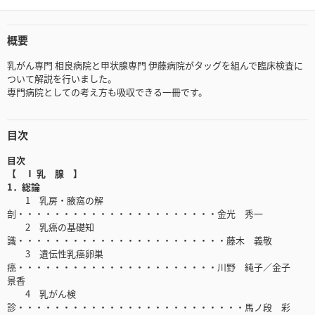
概要
乳がん専門 相良病院と甲状腺専門 伊藤病院がタッグを組んで臨床検査に
ついて解説を行いました。
専門病院としての考え方も吸収できる一冊です。
目次
目次
【 Ⅰ 乳 腺 】
1．総論
1 乳房・腋窩の解
剖・・・・・・・・・・・・・・・・・・・・・・金光 秀一
2 乳癌の基礎知
識・・・・・・・・・・・・・・・・・・・・・・・藤木 義敬
3 遺伝性乳癌卵巣
癌・・・・・・・・・・・・・・・・・・・・・・川野 純子／金子
景香
4 乳がん検
診・・・・・・・・・・・・・・・・・・・・・・・・・馬ノ段 彩