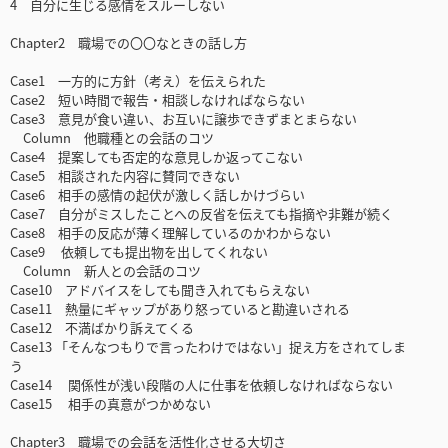
4 自分に生じる感情をスルーしない
Chapter2 職場での〇〇なときの話し方
Case1 一方的に方針（考え）を伝えられた
Case2 短い時間で報告・相談しなければならない
Case3 意見が食い違い、お互いに譲歩できずまとまらない
Column 他職種との会話のコツ
Case4 提案しても否定的な意見しか返ってこない
Case5 相談された内容に賛同できない
Case6 相手の感情の起伏が激しく話しかけづらい
Case7 自分がミスしたことへの反省を伝えても指摘や非難が続く
Case8 相手の反応が薄く理解しているのかわからない
Case9 依頼しても提出物を出してくれない
Column 新人との会話のコツ
Case10 アドバイスをしても聞き入れてもらえない
Case11 熱量にギャップがあり怒っていると勘違いされる
Case12 不満ばかり訴えてくる
Case13 「そんなつもりで言ったわけではない」捉え方をされてしま
う
Case14 関係性が浅い段階の人に仕事を依頼しなければならない
Case15 相手の真意がつかめない
Chapter3 職場での会話を活性化させる大切さ