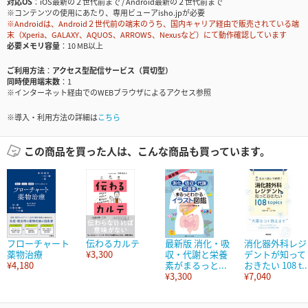
対応OS
iOS最新の２世代前まで / Android最新の２世代前まで
※コンテンツの使用にあたり、専用ビューアisho.jpが必要
※Androidは、Android２世代前の端末のうち、国内キャリア経由で販売されている端
末（Xperia、GALAXY、AQUOS、ARROWS、Nexusなど）にて動作確認しています
必要メモリ容量
10 MB以上
ご利用方法
アクセス型配信サービス（買切型）
同時使用端末数
1
※インターネット経由でのWEBブラウザによるアクセス参照
※導入・利用方法の詳細は
こちら
この商品を買った人は、こんな商品も買っています。
フローチャート
伝わるカルテ
最新版 消化・吸
消化器外科レジ
薬物治療
¥3,300
収・代謝と栄養
デントが知って
¥4,180
素がまるっと...
おきたい 108 t..
¥3,300
¥7,040