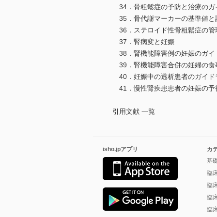
34．骨粗鬆症の予防と治療のガイ
35．骨代謝マーカーの基準値と
36．ステロイド性骨粗鬆症の管
37．腎病変と妊娠
38．腎機能障害例の妊娠のガイ
39．腎機能障害合併の妊婦の食
40．妊娠中の透析患者のガイド
41．慢性腎疾患患者の妊娠の予
引用文献 一覧
isho.jpアプリ
カ
基
臨
臨
臨
臨