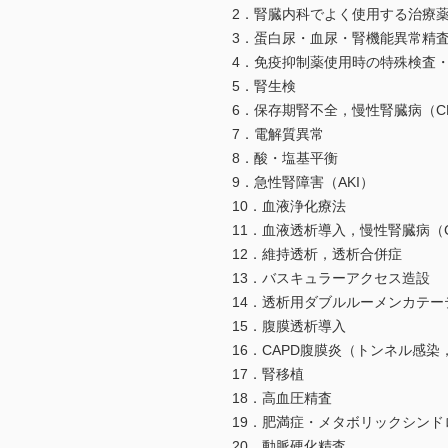
2．腎臓内科でよく使用する治療
3．蛋白尿・血尿・腎機能異常精査
4．免疫抑制薬使用時の特殊検査
5．腎生検
6．保存期腎不全，慢性腎臓病（C
7．電解質異常
8．酸・塩基平衡
9．急性腎障害（AKI）
10．血液浄化療法
11．血液透析導入，慢性腎臓病（C
12．維持透析，透析合併症
13．バスキュラーアクセス造設
14．透析用ダブルルーメンカテー
15．腹膜透析導入
16．CAPD腹膜炎（トンネル感
17．腎移植
18．高血圧精査
19．肥満症・メタボリックシンド
20．動脈硬化精査