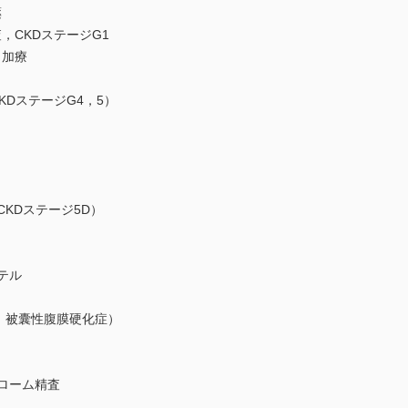
薬
，CKDステージG1
・加療
KDステージG4，5）
KDステージ5D）
テル
染，被囊性腹膜硬化症）
ローム精査