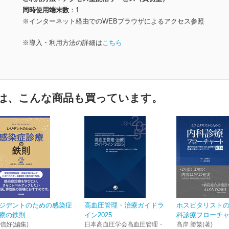
同時使用端末数
1
※インターネット経由でのWEBブラウザによるアクセス参照
※導入・利用方法の詳細は
こちら
は、こんな商品も買っています。
ジデントのための感染症
高血圧管理・治療ガイドラ
ホスピタリスト
療の鉄則
イン2025
科診療フローチャー
 信好(編集)
日本高血圧学会高血圧管理・
髙岸 勝繁(著)