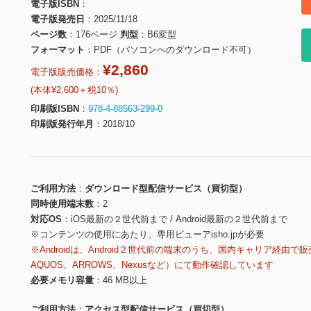
電子版ISBN
電子版発売日
2025/11/18
ページ数
176ページ
判型
B6変型
フォーマット
PDF（パソコンへのダウンロード不可）
¥2,860
電子版販売価格：
(本体¥2,600＋税10％)
印刷版ISBN
978-4-88563-299-0
印刷版発行年月
2018/10
ご利用方法
ダウンロード型配信サービス（買切型）
同時使用端末数
2
対応OS
iOS最新の２世代前まで / Android最新の２世代前まで
※コンテンツの使用にあたり、専用ビューアisho.jpが必要
※Androidは、Android２世代前の端末のうち、国内キャリア経由で販
AQUOS、ARROWS、Nexusなど）にて動作確認しています
必要メモリ容量
46 MB以上
ご利用方法
アクセス型配信サービス（買切型）