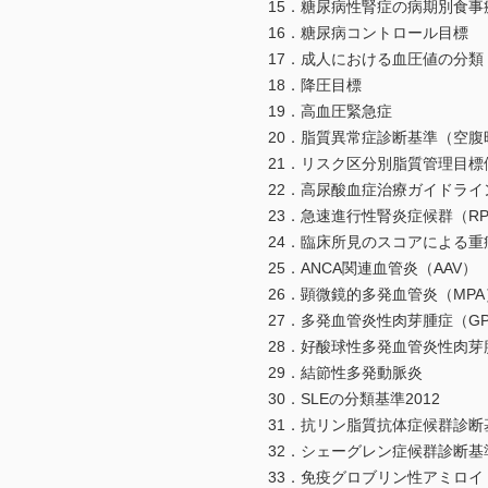
15．糖尿病性腎症の病期別食事
16．糖尿病コントロール目標
17．成人における血圧値の分類
18．降圧目標
19．高血圧緊急症
20．脂質異常症診断基準（空腹
21．リスク区分別脂質管理目標
22．高尿酸血症治療ガイドライ
23．急速進行性腎炎症候群（RP
24．臨床所見のスコアによる重
25．ANCA関連血管炎（AAV）
26．顕微鏡的多発血管炎（MPA
27．多発血管炎性肉芽腫症（GPA
28．好酸球性多発血管炎性肉芽腫
29．結節性多発動脈炎
30．SLEの分類基準2012
31．抗リン脂質抗体症候群診断基準案（
32．シェーグレン症候群診断基
33．免疫グロブリン性アミロイド