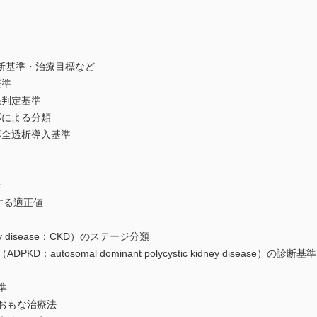
断基準・治療目標など
基準
果判定基準
による分類
全透析導入基準
奨
する適正値
ey disease：CKD）のステージ分類
utosomal dominant polycystic kidney disease）の診断基準
準
おもな治療法