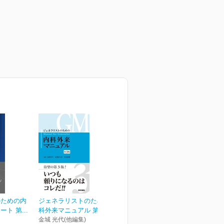
のための内
ジェネラリストのための内
ト 第...
科外来マニュアル 第3版
金城 光代(他編集)