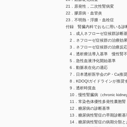
21．原発性，二次性腎病変
22．膠原病・血管炎
23．不明熱・浮腫・血栓症
付録 腎臓内科でおもに用いる診
1．成人ネフローゼ症候群診断
2．ネフローゼ症候群の治療効
3．ネフローゼ症候群の治療反応
4．透析療法導入基準 慢性腎不
5．急性血液浄化開始基準
6．動脈表在化の適応
7．日本透析医学会のP・Ca推
8．KDOQIガイドラインが推奨
9．透析時貧血
10．慢性腎臓病（chronic kidn
11．常染色体優性多発性囊胞腎（ADPKD：a
12．糖尿病の診断基準
13．糖尿病性腎症の早期診断基
14．糖尿病性腎症の病期分類と