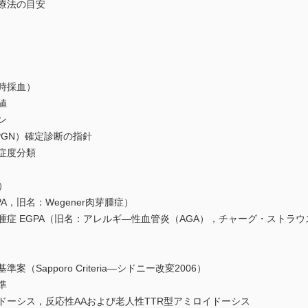
療法の目安
時採血）
値
ン
GN）確定診断の指針
症度分類
）
，旧名：Wegener肉芽腫症）
症 EGPA（旧名：アレルギ―性血管炎（AGA），チャーグ・ストラウ
Sapporo Criteria―シドニー改変2006）
準
ーシス，反応性AAおよび老人性TTR型アミロイドーシス