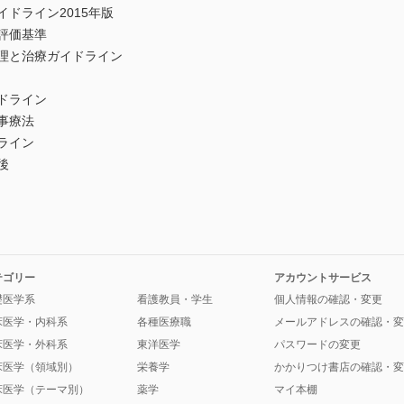
ドライン2015年版
評価基準
理と治療ガイドライン
ドライン
事療法
ライン
後
テゴリー
アカウントサービス
礎医学系
看護教員・学生
個人情報の確認・変更
床医学・内科系
各種医療職
メールアドレスの確認・変
床医学・外科系
東洋医学
パスワードの変更
床医学（領域別）
栄養学
かかりつけ書店の確認・変
床医学（テーマ別）
薬学
マイ本棚