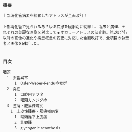
概要
上部消化管病変を網羅したアトラスが全面改訂！
上部消化管で見られるあらゆる疾患を臓器別に網羅し、臨床と病理、そ
れぞれの美麗な画像を対比して示すカラーアトラスの決定版。第2版発行
以降の画像の進化や疾患概念の変更に対応した全面改訂で、全項目の執筆
者と画像を刷新した。
目次
咽頭
1 脈管異常
1 Osler-Weber-Rendu症候群
2 炎症
1 口腔内アフタ
2 咽頭カンジダ症
3 腫瘍・腫瘍様病変
1 上皮性腫瘍・腫瘍様病変
1 咽頭扁平上皮癌
2 乳頭腫
3 glycogenic acanthosis