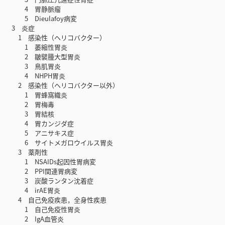
4 胃静脈瘤
5 Dieulafoy病変
3 炎症
1 感染性（ヘリコバクター）
1 萎縮性胃炎
2 皺襞腫大型胃炎
3 鳥肌胃炎
4 NHPH胃炎
2 感染性（ヘリコバクター以外）
1 胃蜂窩織炎
2 胃梅毒
3 胃結核
4 胃カンジダ症
5 アニサキス症
6 サイトメガロウイルス胃炎
3 薬剤性
1 NSAIDs起因性胃病変
2 PPI関連胃病変
3 炭酸ランタン沈着症
4 irAE胃炎
4 自己免疫疾患，全身性疾患
1 自己免疫性胃炎
2 IgA血管炎