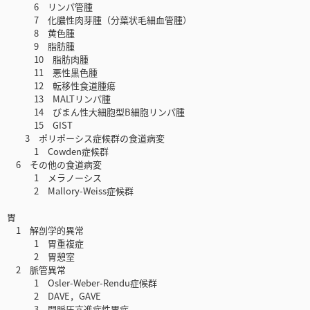
6 リンパ管腫
7 化膿性肉芽腫（分葉状毛細血管腫）
8 黄色腫
9 脂肪腫
10 脂肪肉腫
11 悪性黒色腫
12 転移性食道腫瘍
13 MALTリンパ腫
14 びまん性大細胞型B細胞リンパ腫
15 GIST
3 ポリポーシス症候群の食道病変
1 Cowden症候群
6 その他の食道病変
1 メラノーシス
2 Mallory-Weiss症候群
胃
1 解剖学的異常
1 胃重複症
2 胃憩室
2 脈管異常
1 Osler-Weber-Rendu症候群
2 DAVE，GAVE
3 門脈圧亢進症性胃症