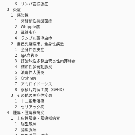
3 リンパ管拡張症
3 炎症
1 感染性
1 非結核性抗酸菌症
2 Whipple病
3 糞線虫症
4 ランブル鞭毛虫症
2 自己免疫疾患，全身性疾患
1 全身性強皮症
2 IgA血管炎
3 好酸球性多発血管炎性肉芽腫症
4 結節性多発動脈炎
5 潰瘍性大腸炎
6 Crohn病
7 アミロイドーシス
8 移植片対宿主病（GVHD）
3 その他の炎症性疾患
1 十二指腸潰瘍
2 セリアック病
4 腫瘍・腫瘍様病変
1 上皮性腫瘍・腫瘍様病変
1 腸型腺腫
2 腸型腺癌