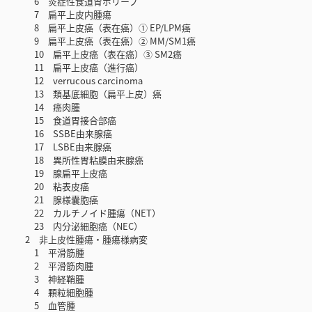
6 炎症性食道胃ポリープ
7 扁平上皮内腫瘍
8 扁平上皮癌（表在癌）① EP/LPM癌
9 扁平上皮癌（表在癌）② MM/SM1癌
10 扁平上皮癌（表在癌）③ SM2癌
11 扁平上皮癌（進行癌）
12 verrucous carcinoma
13 類基底細胞（扁平上皮）癌
14 癌肉腫
15 食道胃接合部癌
16 SSBE由来腺癌
17 LSBE由来腺癌
18 異所性胃粘膜由来腺癌
19 腺扁平上皮癌
20 粘表皮癌
21 腺様囊胞癌
22 カルチノイド腫瘍（NET）
23 内分泌細胞癌（NEC）
2 非上皮性腫瘍・腫瘍様病変
1 平滑筋腫
2 平滑筋肉腫
3 神経鞘腫
4 顆粒細胞腫
5 血管腫