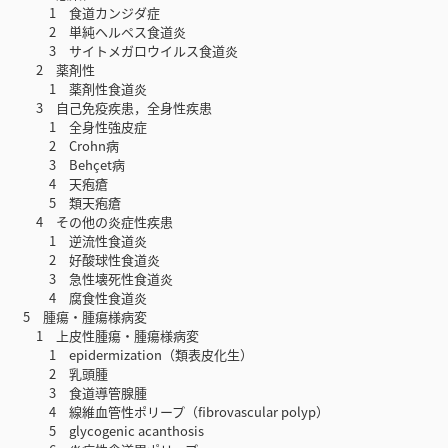
1 食道カンジダ症
2 単純ヘルペス食道炎
3 サイトメガロウイルス食道炎
2 薬剤性
1 薬剤性食道炎
3 自己免疫疾患，全身性疾患
1 全身性強皮症
2 Crohn病
3 Behçet病
4 天疱瘡
5 類天疱瘡
4 その他の炎症性疾患
1 逆流性食道炎
2 好酸球性食道炎
3 急性壊死性食道炎
4 腐食性食道炎
5 腫瘍・腫瘍様病変
1 上皮性腫瘍・腫瘍様病変
1 epidermization（類表皮化生）
2 乳頭腫
3 食道導管腺腫
4 線維血管性ポリープ（fibrovascular polyp）
5 glycogenic acanthosis