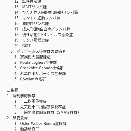
12 転移性腫瘍
13 MALTリンパ腫
14 びまん性大細胞型B細胞リンパ腫
15 マントル細胞リンパ腫
16 濾胞性リンパ腫
17 成人T細胞白血病／リンパ腫
18 慢性活動性EBウイルス感染症
19 リンパ腫様胃症
20 GIST
3 ポリポーシス症候群の胃病変
1 家族性大腸腺腫症
2 Peutz-Jeghers症候群
3 Cronkhite-Canada症候群
4 若年性ポリポーシス症候群
5 Cowden症候群
十二指腸
1 解剖学的異常
1 十二指腸重複症
2 先天性十二指腸膜様狭窄症
3 上腸間膜動脈症候群（SMA症候群）
2 脈管異常
1 Osler-Weber-Rendu症候群
2 動静脈奇形