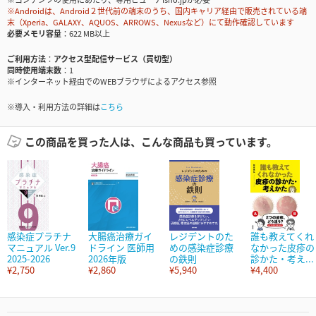
※Androidは、Android２世代前の端末のうち、国内キャリア経由で販売されている端
末（Xperia、GALAXY、AQUOS、ARROWS、Nexusなど）にて動作確認しています
必要メモリ容量
622 MB以上
ご利用方法
アクセス型配信サービス（買切型）
同時使用端末数
1
※インターネット経由でのWEBブラウザによるアクセス参照
※導入・利用方法の詳細は
こちら
この商品を買った人は、こんな商品も買っています。
感染症プラチナ
大腸癌治療ガイ
レジデントのた
誰も教えてくれ
マニュアル Ver.9
ドライン 医師用
めの感染症診療
なかった皮疹の
2025-2026
2026年版
の鉄則
診かた・考え...
¥2,750
¥2,860
¥5,940
¥4,400