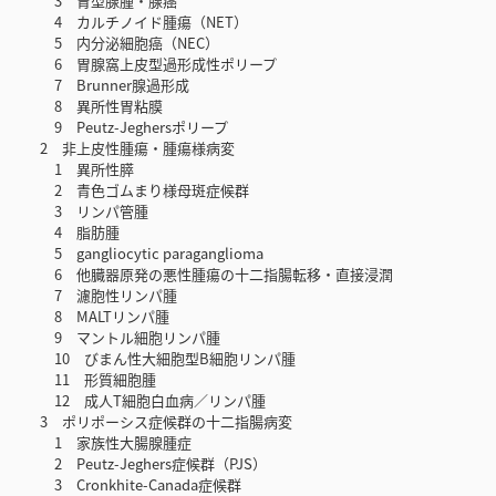
3 胃型腺腫・腺癌
4 カルチノイド腫瘍（NET）
5 内分泌細胞癌（NEC）
6 胃腺窩上皮型過形成性ポリープ
7 Brunner腺過形成
8 異所性胃粘膜
9 Peutz-Jeghersポリープ
2 非上皮性腫瘍・腫瘍様病変
1 異所性膵
2 青色ゴムまり様母斑症候群
3 リンパ管腫
4 脂肪腫
5 gangliocytic paraganglioma
6 他臓器原発の悪性腫瘍の十二指腸転移・直接浸潤
7 濾胞性リンパ腫
8 MALTリンパ腫
9 マントル細胞リンパ腫
10 びまん性大細胞型B細胞リンパ腫
11 形質細胞腫
12 成人T細胞白血病／リンパ腫
3 ポリポーシス症候群の十二指腸病変
1 家族性大腸腺腫症
2 Peutz-Jeghers症候群（PJS）
3 Cronkhite-Canada症候群