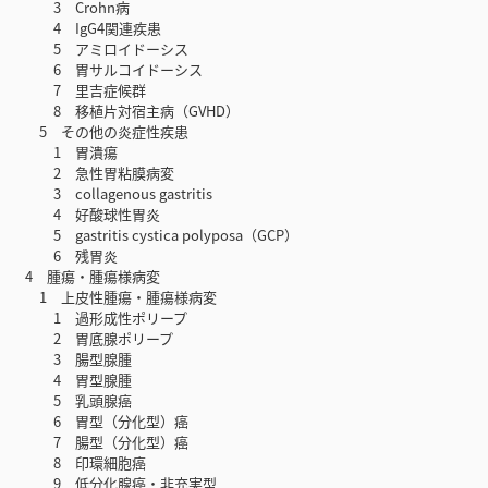
3 Crohn病
4 IgG4関連疾患
5 アミロイドーシス
6 胃サルコイドーシス
7 里吉症候群
8 移植片対宿主病（GVHD）
5 その他の炎症性疾患
1 胃潰瘍
2 急性胃粘膜病変
3 collagenous gastritis
4 好酸球性胃炎
5 gastritis cystica polyposa（GCP）
6 残胃炎
4 腫瘍・腫瘍様病変
1 上皮性腫瘍・腫瘍様病変
1 過形成性ポリープ
2 胃底腺ポリープ
3 腸型腺腫
4 胃型腺腫
5 乳頭腺癌
6 胃型（分化型）癌
7 腸型（分化型）癌
8 印環細胞癌
9 低分化腺癌・非充実型