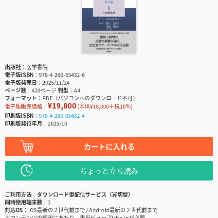
出版社
医学書院
電子版ISBN
978-4-260-65432-6
電子版発売日
2025/11/24
ページ数
420ページ
判型
A4
フォーマット
PDF（パソコンへのダウンロード不可）
¥19,800
電子版販売価格：
(本体¥18,000＋税10％)
印刷版ISBN
978-4-260-05432-4
印刷版発行年月
2025/10
カートに入れる
ちょっと立ち読み
ご利用方法
ダウンロード型配信サービス（買切型）
同時使用端末数
3
対応OS
iOS最新の２世代前まで / Android最新の２世代前まで
※コンテンツの使用にあたり、専用ビューアisho.jpが必要