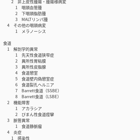
2 非上皮性腫瘍・腫瘍様病変
1 咽頭血管腫
2 下咽頭脂肪腫
3 MALTリンパ腫
4 その他の咽頭病変
1 メラノーシス
食道
1 解剖学的異常
1 先天性食道狭窄症
2 異所性胃粘膜
3 異所性皮脂腺
4 食道憩室
5 食道壁内偽憩室症
6 食道裂孔ヘルニア
7 Barrett食道（SSBE）
8 Barrett食道（LSBE）
2 機能障害
1 アカラシア
2 びまん性食道痙攣
3 脈管異常
1 食道静脈瘤
4 炎症
1 感染性