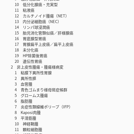
10 低分化腺癌・充実型
11 粘液癌
12 カルチノイド腫瘍（NET）
13 内分泌細胞癌（NEC）
14 リンパ球浸潤癌
15 胎児消化管類似癌／肝様腺癌
16 胃底腺型胃癌
17 胃腺扁平上皮癌／扁平上皮癌
18 未分化癌
19 HP除菌後胃癌
20 遺伝性胃癌
2 非上皮性腫瘍・腫瘍様病変
1 粘膜下異所性胃腺
2 異所性膵
3 血管腫
4 青色ゴムまり様母斑症候群
5 グロームス腫瘍
6 脂肪腫
7 炎症性類線維ポリープ（IFP）
8 Kaposi肉腫
9 平滑筋腫
10 神経鞘腫
11 顆粒細胞腫