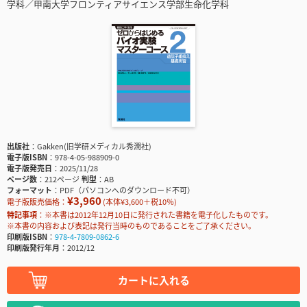
学科／甲南大学フロンティアサイエンス学部生命化学科
出版社
Gakken(旧学研メディカル秀潤社)
電子版ISBN
978-4-05-988909-0
電子版発売日
2025/11/28
ページ数
212ページ
判型
AB
フォーマット
PDF（パソコンへのダウンロード不可）
¥3,960
電子版販売価格：
(本体¥3,600＋税10％)
特記事項
※本書は2012年12月10日に発行された書籍を電子化したものです。
※本書の内容および表記は発行当時のものであることをご了承ください。
印刷版ISBN
978-4-7809-0862-6
印刷版発行年月
2012/12
カートに入れる