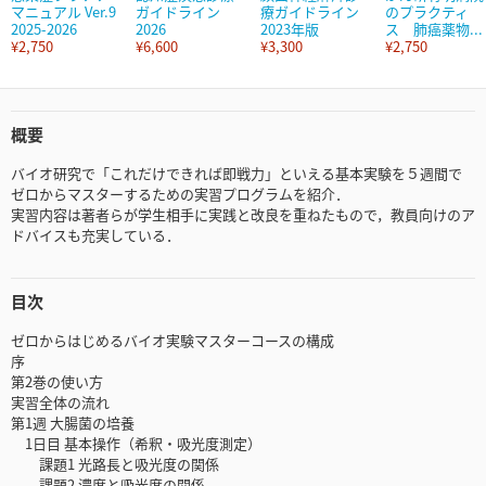
マニュアル Ver.9
ガイドライン
療ガイドライン
のプラクティ
2025-2026
2026
2023年版
ス 肺癌薬物...
¥2,750
¥6,600
¥3,300
¥2,750
概要
バイオ研究で「これだけできれば即戦力」といえる基本実験を５週間で
ゼロからマスターするための実習プログラムを紹介．
実習内容は著者らが学生相手に実践と改良を重ねたもので，教員向けのア
ドバイスも充実している．
目次
ゼロからはじめるバイオ実験マスターコースの構成
序
第2巻の使い方
実習全体の流れ
第1週 大腸菌の培養
1日目 基本操作（希釈・吸光度測定）
課題1 光路長と吸光度の関係
課題2 濃度と吸光度の関係