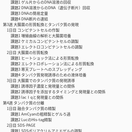
課題1 ゲル片からのDNA溶液の回収
課題2 DNA溶液からのDNA（遺伝子断片）回収
課題3 DNAの簡易定量
課題4 DNA断片の連結
第3週 大腸菌の形質転換とタンパク質の発現
1日目 コンピテントセルの作製
課題1 増殖曲線の解析と大腸菌培養
課題2 ケミカルコンピテントセルの調製
課題3 エレクトロコンピテントセルの調製
2日目 大腸菌の形質転換
課題1 ヒートショック法による形質転換
課題2 エレクトロポレーション法による形質転換
課題3 寒天プレートへのスプレッディング
課題4 タンパク質発現誘導のための液体培養
3日目 大腸菌でのタンパク質の発現誘導
課題1 誘導因子濃度と発現量との関係
課題2 誘導因子を添加するタイミングと発現量との関係
課題3 lacⅠqと発現量との関係
第4週 タンパク質の分離
1日目 融合タンパク質の精製
課題1 AmCyanの粗精製とゲルろ過
課題2 LucのHis-tag精製
2日目 SDS-PAGE
課題1 SDSポリアクリルアミドゲルの調製