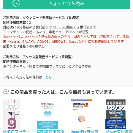
ちょっと立ち読み
ご利用方法
ダウンロード型配信サービス（買切型）
同時使用端末数
2
対応OS
iOS最新の２世代前まで / Android最新の２世代前まで
※コンテンツの使用にあたり、専用ビューアisho.jpが必要
※Androidは、Android２世代前の端末のうち、国内キャリア経由で販売されている端
末（Xperia、GALAXY、AQUOS、ARROWS、Nexusなど）にて動作確認しています
必要メモリ容量
40 MB以上
ご利用方法
アクセス型配信サービス（買切型）
同時使用端末数
1
※インターネット経由でのWEBブラウザによるアクセス参照
※導入・利用方法の詳細は
こちら
この商品を買った人は、こんな商品も買っています。
感染症プラチナ
認知症疾患診療
顔面神経麻痺診
がん研有明病院