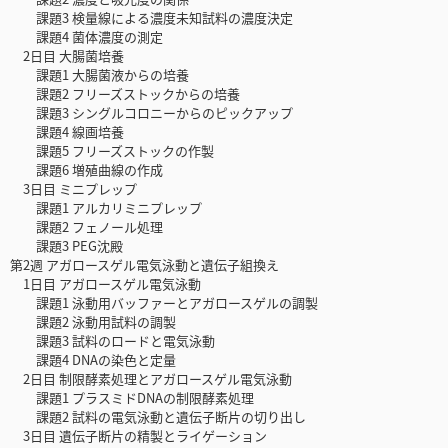
課題3 検量線による濃度未知試料の濃度決定
課題4 菌体濃度の測定
2日目 大腸菌培養
課題1 大腸菌液からの培養
課題2 フリーズストックからの培養
課題3 シングルコロニーからのピックアップ
課題4 線画培養
課題5 フリーズストックの作製
課題6 増殖曲線の作成
3日目 ミニプレップ
課題1 アルカリミニプレップ
課題2 フェノール処理
課題3 PEG沈殿
第2週 アガロースゲル電気泳動と遺伝子組換え
1日目 アガロースゲル電気泳動
課題1 泳動用バッファーとアガロースゲルの調製
課題2 泳動用試料の調製
課題3 試料のロードと電気泳動
課題4 DNAの染色と定量
2日目 制限酵素処理とアガロースゲル電気泳動
課題1 プラスミドDNAの制限酵素処理
課題2 試料の電気泳動と遺伝子断片の切り出し
3日目 遺伝子断片の精製とライゲーション