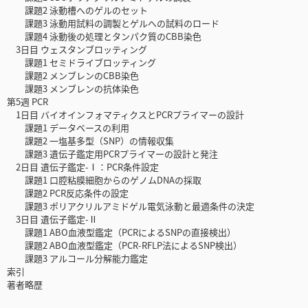
課題2 泳動槽へのゲルのセット
課題3 泳動用試料の調製とゲルへの試料のロード
課題4 泳動後の処理とタンパク質のCBB染色
3日目 ウェスタンブロッティング
課題1 セミドライブロッティング
課題2 メンブレンのCBB染色
課題3 メンブレンの抗体染色
第5週 PCR
1日目 バイオインフォマティクスとPCRプライマーの設計
課題1 データベースの利用
課題2 一塩基多型（SNP）の情報収集
課題3 遺伝子鑑定用PCRプライマーの設計と発注
2日目 遺伝子鑑定-Ⅰ：PCR条件設定
課題1 口腔粘膜細胞からのゲノムDNAの採取
課題2 PCR反応条件の設定
課題3 ポリアクリルアミドゲル電気泳動と最適条件の決定
3日目 遺伝子鑑定-Ⅱ
課題1 ABO血液型鑑定（PCRによるSNPの直接検出）
課題2 ABO血液型鑑定（PCR-RFLP法によるSNP検出）
課題3 アルコール分解能力鑑定
索引
著者略歴