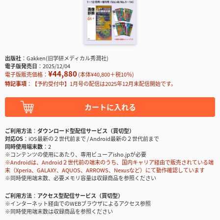
出版社
Gakken(旧学研メディカル秀潤社)
電子版発売日
2025/12/04
¥44,880
電子版販売価格：
(本体¥40,800＋税10％)
特記事項
【予約受付中】1月号の配信は2025年12月末配信開始です。
カートに入れる
ご利用方法
ダウンロード型配信サービス（買切型）
対応OS
iOS最新の２世代前まで / Android最新の２世代前まで
同時使用端末数
2
※コンテンツの使用にあたり、専用ビューアisho.jpが必要
※Androidは、Android２世代前の端末のうち、国内キャリア経由で販売されている端
末（Xperia、GALAXY、AQUOS、ARROWS、Nexusなど）にて動作確認しています
※同時使用端末数、必要メモリ容量は収録商品を参照ください
ご利用方法
アクセス型配信サービス（買切型）
※インターネット経由でのWEBブラウザによるアクセス参照
※同時使用端末数は収録商品を参照ください