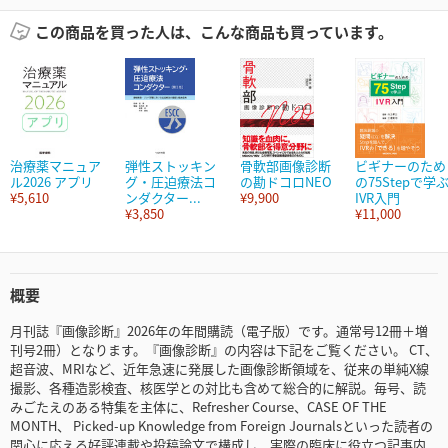
この商品を買った人は、こんな商品も買っています。
治療薬マニュア
弾性ストッキン
骨軟部画像診断
ビギナーのため
ル2026 アプリ
グ・圧迫療法コ
の勘ドコロNEO
の75Stepで学
¥5,610
ンダクター...
¥9,900
IVR入門
¥3,850
¥11,000
概要
月刊誌『画像診断』2026年の年間購読（電子版）です。通常号12冊＋増
刊号2冊）となります。『画像診断』の内容は下記をご覧ください。 CT、
超音波、MRIなど、近年急速に発展した画像診断領域を、従来の単純X線
撮影、各種造影検査、核医学との対比も含めて総合的に解説。毎号、読
みごたえのある特集を主体に、Refresher Course、CASE OF THE
MONTH、 Picked-up Knowledge from Foreign Journalsといった読者の
関心に応える好評連載や投稿論文で構成し、実際の臨床に役立つ記事内