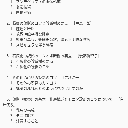
1．マンモグラフィの画像形成
2．撮影技術
3．画像評価
2．腫瘤の読影のコツと診断樹の要点 ［中島一彰］
1．腫瘤とFAD
2．境界明瞭平滑な腫瘍
3．微細分葉状，微細鋸歯状，境界不明瞭な腫瘤
4．スピキュラを伴う腫瘤
3．石灰化の読影のコツと診断樹の要点 ［後藤眞理子］
1．石灰化の診断樹の要点
2．石灰化の読影のコツ
4．その他の所見の読影のコツ ［広利浩一］
1．その他の所見のカテゴリー
2．構築の乱れをどのように見つけ出すのか
5．読影（観察）の基本―乳房構成とモニタ診断のコツについて ［白
岩美咲］
1．乳房の構成
2．モニタ診断
3．注意すること