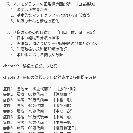
6．マンモグラフィの正常構造図説明 ［白岩美咲］
1．まずは正常像から
2．基本的なマンモグラフィにおける正常構造
3．乳腺の分布と構成の変化
7．画像のための肉眼病理 ［山口 倫，原 勇紀］
1．日本の組織型分類の推移
2．肉眼型分類について―他臓器癌の分類との比較
3．乳癌取扱い規約第19版の改訂
4．第19版における肉眼型分類
chapter2 秘伝の読影レシピ集
chapter3 秘伝の読影レシピに対応する症例提示57例
症例1 腫瘤★ 70歳代前半 ［服部裕昭］
症例2 腫瘤 60歳代前半 ［佐藤章子］
症例3 腫瘤 70歳代前半 ［中島一彰］
症例4 腫瘤 40歳代前半 ［服部裕昭］
症例5 腫瘤 70歳代前半 ［中島一彰］
症例6 腫瘤 50歳代後半 ［中島一彰］
症例7 腫瘤 70歳代前半 ［中島一彰］
症例8 腫瘤 60歳代前半 ［後藤眞理子］