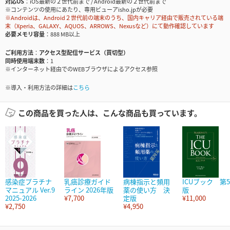
対応OS
iOS最新の２世代前まで / Android最新の２世代前まで
※コンテンツの使用にあたり、専用ビューアisho.jpが必要
※Androidは、Android２世代前の端末のうち、国内キャリア経由で販売されている端
末（Xperia、GALAXY、AQUOS、ARROWS、Nexusなど）にて動作確認しています
必要メモリ容量
888 MB以上
ご利用方法
アクセス型配信サービス（買切型）
同時使用端末数
1
※インターネット経由でのWEBブラウザによるアクセス参照
※導入・利用方法の詳細は
こちら
この商品を買った人は、こんな商品も買っています。
感染症プラチナ
乳癌診療ガイド
病棟指示と頻用
ICUブック 第5
マニュアル Ver.9
ライン 2026年版
薬の使い方 決
版
2025-2026
¥7,700
定版
¥11,000
¥2,750
¥4,950