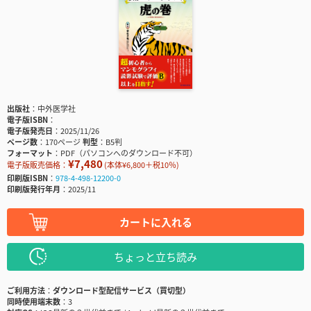
出版社
中外医学社
電子版ISBN
電子版発売日
2025/11/26
ページ数
170ページ
判型
B5判
フォーマット
PDF（パソコンへのダウンロード不可）
¥7,480
電子版販売価格：
(本体¥6,800＋税10％)
印刷版ISBN
978-4-498-12200-0
印刷版発行年月
2025/11
カートに入れる
ちょっと立ち読み
ご利用方法
ダウンロード型配信サービス（買切型）
同時使用端末数
3