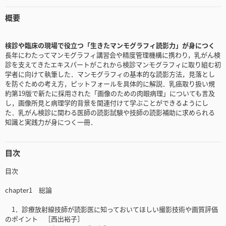
概要
検診や臨床の現場で役立つ「生きたマンモグラフィ読影力」が身につく
長年にわたってマンモグラフィ講習会や精度管理機構に携わり，乳がん検
診を支えてきたエキスパートがこれから検診マンモグラフィに取り組む初
学者に向けて執筆した．マンモグラフィの基本的な読影方法，見落とし
を防ぐための考え方，ピットフォールを具体的に解説．乳癌取り扱い規
約第19版で新たに採用された「画像のための肉眼病理」についても言及
し，画像所見と病理学的背景を関連付けて学ぶことができるようにし
た．乳がん検診に関わる医師の読影試験や技師の読影補助に求められる
知識と実践力が身につく一冊．
目次
目次
chapter1 総論
1．診療放射線技師が読影医に知っておいてほしい撮影技術や画質評価
のポイント ［西出裕子］