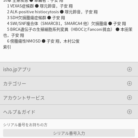
1 VEXAS症候群 ● 塚元鈴音，子安 翔
2 ALK-positive histiocytosis ● 塚元鈴音，子安 翔
3 SDH欠損腫瘍症候群 ● 子安 翔
4 SWI/SNF複合体（SMARCB1，SMARCA4 他）欠損腫瘍 ● 子安 翔
5 BRCA遺伝子の生殖細胞系列変異（HBOCとFanconi貧血） ● 本田茉
也，子安 翔
6 傍腫瘍性NMOSD ● 子安 翔，木村公俊
索引
isho.jpアプリ
カテゴリー
アカウントサービス
ヘルプ＆ガイド
シリアル番号をお持ちの方
シリアル番号入力