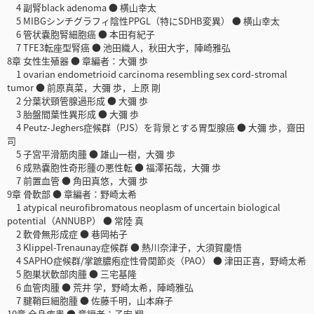
4 副腎black adenoma ● 横山幸太
5 MIBGシンチグラフィ陰性PPGL（特にSDHB変異） ● 横山幸太
6 管状嚢胞腎細胞癌 ● 本田有紀子
7 TFE3転座型腎癌 ● 池田織人，秋田大宇，陣崎雅弘
8章 女性生殖器 ● 章編者：大彌 歩
1 ovarian endometrioid carcinoma resembling sex cord-stromal
tumor ● 前原真菜，大彌 歩，上原 剛
2 分葉状頸管腺過形成 ● 大彌 歩
3 胎盤間葉性異形成 ● 大彌 歩
4 Peutz-Jeghers症候群（PJS）を背景とする胃型腺癌 ● 大彌 歩，齋田
司
5 子宮平滑筋肉腫 ● 雄山一樹，大彌 歩
6 成熟嚢胞性奇形腫の悪性転 ● 福澤拓哉，大彌 歩
7 前置血管 ● 角田真悠，大彌 歩
9章 骨軟部 ● 章編者：野崎太希
1 atypical neurofibromatous neoplasm of uncertain biological
potential（ANNUBP） ● 常陸 真
2 軟骨無形成症 ● 巷岡祐子
3 Klippel-Trenaunay症候群 ● 熱川奈津子，大須賀慶悟
4 SAPHO症候群/掌蹠膿疱症性骨関節炎（PAO） ● 津田正喜，野崎太希
5 胞巣状軟部肉腫 ● 三宅基隆
6 血管肉腫 ● 荒井 学，野崎太希，陣崎雅弘
7 腱鞘巨細胞腫 ● 佐藤千明，山本麻子
10章 全身疾患 ● 章編者：子安 翔