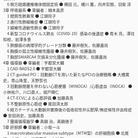
6 側方経路腰椎椎体間固定術 ● 横田 元，橘川 薫，向井宏樹，羽柴 淳
3章 呼吸器系 ● 章編者：楠本昌彦
1 間質性肺異常 ● 江頭玲子
2 進行性肺線維症 ● 江頭玲子
3 線維性過敏性肺炎 ● 江頭玲子
4 新型コロナウイルス肺炎（COVID-19）感染の後遺症 ● 青木 亮，澤住
知枝，岩澤多恵
5 肺腺癌の病理学的グレード分類 ● 藤井樹矢，佐藤嘉尚
6 胸膜の孤立性線維性腫瘍 ● 藤井樹矢，佐藤嘉尚
7 胸部SMARCA4 欠損未分化腫瘍 ● 藤井樹矢，佐藤嘉尚
4章 循環器 ● 章編者：宇都宮大輔
1 CAD-RADS2.0 ● 宇都宮大輔
2 CT-guided PCI：冠動脈CTを用いた新たなPCIの治療戦略 ● 大橋寛
史，青山珠里，天野哲也
3 冠動脈閉塞を伴わない心筋梗塞（MINOCA）/心筋虚血（INOCA） ●
小林祐介，川口直人，城戸輝仁
4 CT-ECVによる心筋評価 ● 加藤真吾
5 不整脈原性心筋症 ● 尾田済太郎
6 経カテーテル大動脈弁置換後の低吸収性弁尖肥厚/無症候性弁血栓症
● 安田尚史，加藤真吾
7 腫瘍循環器学 ● 真鍋 治，真鍋徳子
5章 肝胆膵 ● 章編者：小坂一斗
1 macrotrabecular massive subtype（MTM型）の肝細胞癌 ● 北尾