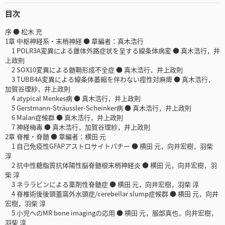
目次
序 ● 松木 充
1章 中枢神経系・末梢神経 ● 章編者：真木浩行
1 POLR3A変異による錐体外路症状を呈する線条体病変 ● 真木浩行，井
上政則
2 SOX10変異による髄鞘形成不全症 ● 真木浩行，井上政則
3 TUBB4A変異による線条体萎縮を伴わない痙性対麻痺 ● 真木浩行，
加賀谷理紗，井上政則
4 atypical Menkes病 ● 真木浩行，井上政則
5 Gerstmann-Sträussler-Scheinker病 ● 真木浩行，井上政則
6 Malan症候群 ● 真木浩行，井上政則
7 神経梅毒 ● 真木浩行，加賀谷理紗，井上政則
2章 脊椎・脊髄 ● 章編者：横田 元
1 自己免疫性GFAPアストロサイトパチー ● 横田 元，向井宏樹，羽柴
淳
2 抗中性糖脂質抗体陽性脳脊髄根末梢神経炎 ● 横田 元，向井宏樹，羽
柴 淳
3 ネララビンによる薬剤性脊髄症 ● 横田 元，向井宏樹，羽柴 淳
4 脊椎術後後頭蓋窩外水頭症/cerebellar slump症候群 ● 横田 元，向井
宏樹，羽柴 淳
5 小児へのMR bone imagingの応用 ● 横田 元，服部真也，向井宏樹，
羽柴 淳