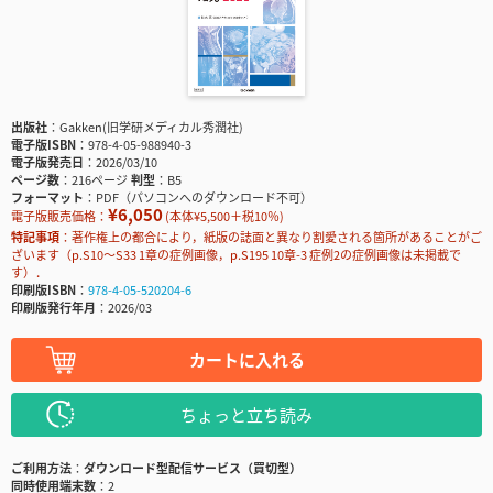
出版社
Gakken(旧学研メディカル秀潤社)
電子版ISBN
978-4-05-988940-3
電子版発売日
2026/03/10
ページ数
216ページ
判型
B5
フォーマット
PDF（パソコンへのダウンロード不可）
¥6,050
電子版販売価格：
(本体¥5,500＋税10％)
特記事項
著作権上の都合により，紙版の誌面と異なり割愛される箇所があることがご
ざいます（p.S10～S33 1章の症例画像，p.S195 10章-3 症例2の症例画像は未掲載で
す）．
印刷版ISBN
978-4-05-520204-6
印刷版発行年月
2026/03
カートに入れる
ちょっと立ち読み
ご利用方法
ダウンロード型配信サービス（買切型）
同時使用端末数
2