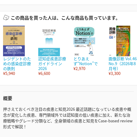
この商品を買った人は、こんな商品も買っています。
レジデントのた
認知症疾患診療
とりあえ
画像診断 Vol.46
めの感染症診療
ガイドライン
ず“Notion”で
No.9（2026年8
の鉄則
2026
¥2,970
月号）
¥5,940
¥6,600
¥3,300
概要
押さえておくべき注目の疾患と知見2026 最近話題になっている疾患や概
念が変化した疾患、専門領域外では認知度の低い疾患に加え、新たな治
療戦略やグレード分類など、全身領域の疾患と知見をCase-based review
形式で解説！