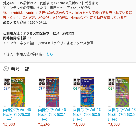
対応OS
iOS最新の２世代前まで / Android最新の２世代前まで
※コンテンツの使用にあたり、専用ビューアisho.jpが必要
※Androidは、Android２世代前の端末のうち、国内キャリア経由で販売されている端
末（Xperia、GALAXY、AQUOS、ARROWS、Nexusなど）にて動作確認しています
必要メモリ容量
130 MB以上
ご利用方法
アクセス型配信サービス（買切型）
同時使用端末数
1
※インターネット経由でのWEBブラウザによるアクセス参照
※導入・利用方法の詳細は
こちら
巻号一覧
画像診断 Vol.46
画像診断 Vol.46
画像診断 Vol.46
画像診断 Vol.46
No.9（2026年8
No.8（2026年7
No.7（2026年6
No.6（2026年5
月号）
月号）
月号）
月号）
¥3,300
¥3,245
¥3,300
¥3,300