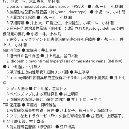
梓，小坂一斗，米田憲秀，小林 聡
2 porto-sinusoidal vascular disorder（PSVD） ● 小坂一斗，小林 聡
3 腫瘤形成型肝内胆管癌（特にsmall duct type） ● 小坂一斗，小林 聡
4 胆嚢部分切除術 ● 小坂一斗，小林 聡
5 早期膵癌 ● 井上 大，戸島史仁，小森隆弘，小坂一斗，小林 聡
6 膵管内乳頭粘液性腫瘍（IPMN）：改訂されたKyoto guidelines の画
像所見の要約 ● 小坂一斗，小林 聡
7 免疫チェックポイント阻害薬治療関連の肝胆膵障害 ● 小坂一斗，井
上 大，小林 聡
6章 消化器 ● 章編者：井上明星
1 遺伝性血管性浮腫 ● 井上明星，豊口裕樹
2 idiopathic myointimal hyperplasia of mesenteric veins（IMHMV）
● 井上明星，中井雄大
3 単形性上皮向性腸管T 細胞リンパ腫 ● 井上明星
4 trisomy8陽性骨髄異形成症候群に伴うBehçet病様小腸病変 ● 井上明
星
5 irAE大腸炎 ● 井上明星，益岡壮太
6 ベバシズマブによる空腸穿孔 ● 井上明星
7 直腸癌の術前治療と治療効果判定 ● 井上明星，三宅 亨
7章 泌尿器 ● 章編者：陣崎雅弘
1 形質細胞様亜型尿路上皮癌 ● 八木文子，秋田大宇，陣崎雅弘
2 フマル酸ヒドラターゼ（FH）欠損性腎細胞癌 ● 戎 直哉，上野嘉子，
祖父江慶太郎，村上卓道
3 前立腺導管腺癌（導管癌） ● 江戸博美