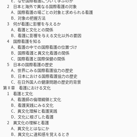
E．なぜ国際看護について学ぶのか
2 日本と海外で異なる国際看護の対象
A．国際看護の場ごとの対象と求められる看護
B．対象の把握方法
3 何が看護に影響を与えるか
A．看護と文化との関係
B．看護に影響を与える文化以外の要因
4 国際看護を知る
A．看護の中での国際看護の位置づけ
B．国際看護と異文化看護の関係
C．国際看護と国際保健の関係
5 日本の国際看護の歴史
A．世界にみる国際看護協力の歴史
B．日本における国際看護協力の歴史
C．在日外国人の健康問題の歴史的背景
第Ⅱ章 看護における文化
1 看護と文化
A．看護師の倫理綱領と文化
B．看護実践にみる文化
C．異文化理解と看護実践
D．文化に根ざした看護
2 異文化の理解と看護
A．異文化とはなにか
B．異文化に違和感を覚えるとき