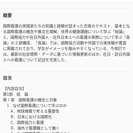
概要
国際看護の実践家たちの知識と経験が詰まった充実のテキスト．基本とな
る国際看護の概念や異文化理解，世界の健康課題について学ぶ「総論」
と，国際協力や在日外国人・在外日本人への看護の実際について学ぶ「各
論」の２部構成．「各論」では，国際協力活動や外国での実体験が豊富
に掲載されており，学生がイメージを掴みやすくなっている．今改訂で
は，最新の社会情勢・データに基づいた情報更新のほか，在日・訪日外国
人への看護について記述を充実した．
目次
【内容目次】
第1部 総 論
第Ⅰ章 国際看護の概念と対象
1 なぜ国際看護について学ぶのか
A．地球規模で考える重要性
B．日本における国際化
C．国際協力と看護
D．海外で看護職として働く