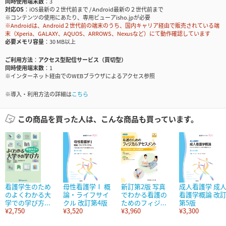
同時使用端末数
3
対応OS
iOS最新の２世代前まで / Android最新の２世代前まで
※コンテンツの使用にあたり、専用ビューアisho.jpが必要
※Androidは、Android２世代前の端末のうち、国内キャリア経由で販売されている端
末（Xperia、GALAXY、AQUOS、ARROWS、Nexusなど）にて動作確認しています
必要メモリ容量
30 MB以上
ご利用方法
アクセス型配信サービス（買切型）
同時使用端末数
1
※インターネット経由でのWEBブラウザによるアクセス参照
※導入・利用方法の詳細は
こちら
この商品を買った人は、こんな商品も買っています。
看護学生のため
母性看護学Ⅰ 概
新訂第2版 写真
成人看護学 成
のよくわかる大
論・ライフサイ
でわかる看護の
看護学概論 改
学での学び方...
クル 改訂第4版
ためのフィジ...
第5版
¥2,750
¥3,520
¥3,960
¥3,300