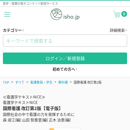
医学・医療の電子コンテンツ配信サービス
0
カテゴリー
詳細検索
ログイン／新規登録
初めての方へ
TOP
すべて
看護教員・学生
教科書
国際看護 改訂第2版
≪看護学テキストNiCE≫
看護学テキストNiCE
国際看護 改訂第2版【電子版】
国際社会の中で看護の力を発揮するために
森 淑江(編) 山田 智惠里(編) 正木 治恵(編)