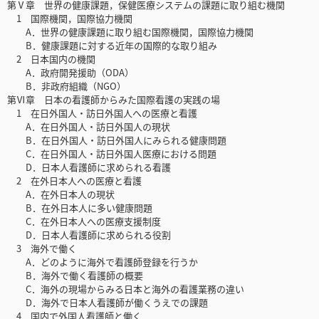
第Ⅴ章 世界の健康課題，保健医療システムの課題に取り組む機関
1 国際機関，国際協力機関
A．世界の健康課題に取り組む国際機関，国際協力機関
B．健康課題に対する近年の国際的な取り組み
2 日本国内の機関
A．政府開発援助（ODA）
B．非政府組織（NGO）
第Ⅵ章 日本の看護師からみた国際看護の実践の場
1 在日外国人・訪日外国人への医療と看護
A．在日外国人・訪日外国人の現状
B．在日外国人・訪日外国人にみられる健康問題
C．在日外国人・訪日外国人医療における問題
D．日本人看護師に求められる看護
2 在外日本人への医療と看護
A．在外日本人の現状
B．在外日本人に多い健康問題
C．在外日本人への医療支援制度
D．日本人看護師に求められる役割
3 海外で働く
A．どのように海外で看護師登録を行うか
B．海外で働く看護師の概要
C．海外の現場からみる日本と海外の看護業務の違い
D．海外で日本人看護師が働くうえでの課題
4 国内で外国人看護師と働く