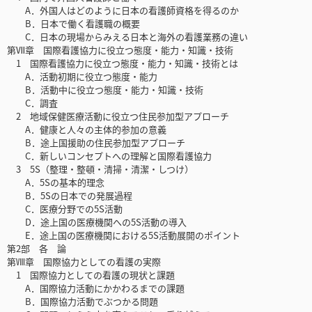
A．外国人はどのように日本の看護師資格を得るのか
B．日本で働く看護職の概要
C．日本の現場からみえる日本と海外の看護業務の違い
第Ⅶ章 国際看護協力に役立つ態度・能力・知識・技術
1 国際看護協力に役立つ態度・能力・知識・技術とは
A．活動初期に役立つ態度・能力
B．活動中に役立つ態度・能力・知識・技術
C．調査
2 地域保健医療活動に役立つ住民参加型アプローチ
A．健康と人々の主体的参加の意義
B．途上国援助の住民参加型アプローチ
C．新しいコンセプトへの理解と国際看護協力
3 5S（整理・整頓・清掃・清潔・しつけ）
A．5Sの基本的理念
B．5Sの日本での発展過程
C．医療分野での5S活動
D．途上国の医療機関への5S活動の導入
E．途上国の医療機関における5S活動展開のポイント
第2部 各 論
第Ⅷ章 国際協力としての看護の実際
1 国際協力としての看護の現状と課題
A．国際協力活動にかかわるまでの課題
B．国際協力活動でぶつかる問題