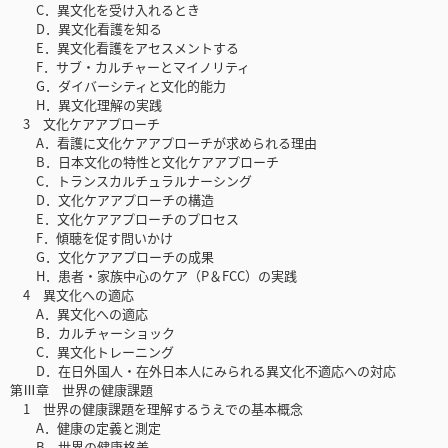
C．異文化を受け入れるとき
D．異文化看護を知る
E．異文化看護をアセスメントする
F．サブ・カルチャーとマイノリティ
G．ダイバーシティと文化的能力
H．異文化理解の実践
3 文化ケアアプローチ
A．看護に文化ケアアプローチが求められる理由
B．日本文化の特性と文化ケアアプローチ
C．トランスカルチュラルナーシング
D．文化ケアアプローチの構造
E．文化ケアアプローチのプロセス
F．傾聴を促す問いかけ
G．文化ケアアプローチの成果
H．患者・家族中心のケア（P＆FCC）の実践
4 異文化への適応
A．異文化への適応
B．カルチャーショック
C．異文化トレーニング
D．在日外国人・在外日本人にみられる異文化不適応への対応
第Ⅲ章 世界の健康課題
1 世界の健康課題を理解するうえでの基本概念
A．健康の定義と測定
B．世界の健康格差