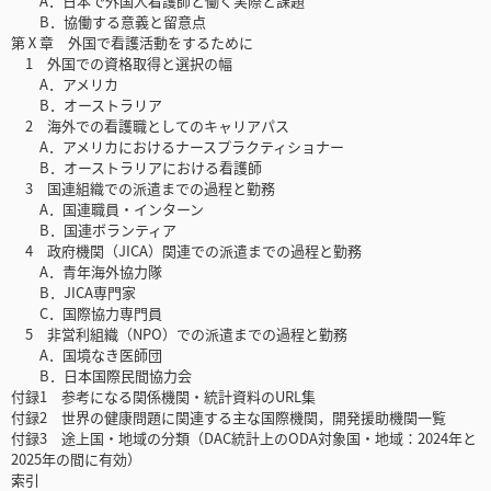
A．日本で外国人看護師と働く実際と課題
B．協働する意義と留意点
第Ⅹ章 外国で看護活動をするために
1 外国での資格取得と選択の幅
A．アメリカ
B．オーストラリア
2 海外での看護職としてのキャリアパス
A．アメリカにおけるナースプラクティショナー
B．オーストラリアにおける看護師
3 国連組織での派遣までの過程と勤務
A．国連職員・インターン
B．国連ボランティア
4 政府機関（JICA）関連での派遣までの過程と勤務
A．青年海外協力隊
B．JICA専門家
C．国際協力専門員
5 非営利組織（NPO）での派遣までの過程と勤務
A．国境なき医師団
B．日本国際民間協力会
付録1 参考になる関係機関・統計資料のURL集
付録2 世界の健康問題に関連する主な国際機関，開発援助機関一覧
付録3 途上国・地域の分類（DAC統計上のODA対象国・地域：2024年と
2025年の間に有効）
索引