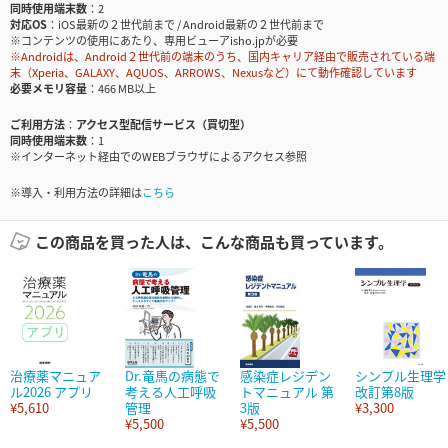
同時使用端末数
2
対応OS
iOS最新の２世代前まで / Android最新の２世代前まで
※コンテンツの使用にあたり、専用ビューアisho.jpが必要
※Androidは、Android２世代前の端末のうち、国内キャリア経由で販売されている端
末（Xperia、GALAXY、AQUOS、ARROWS、Nexusなど）にて動作確認しています
必要メモリ容量
466 MB以上
ご利用方法
アクセス型配信サービス（買切型）
同時使用端末数
1
※インターネット経由でのWEBブラウザによるアクセス参照
※導入・利用方法の詳細は
こちら
この商品を買った人は、こんな商品も買っています。
治療薬マニュア
Dr.竜馬の病態で
感染症レジデン
シンプル生理学
ル2026 アプリ
考える人工呼吸
トマニュアル 第
改訂第8版
¥5,610
管理
3版
¥3,300
¥5,500
¥5,500