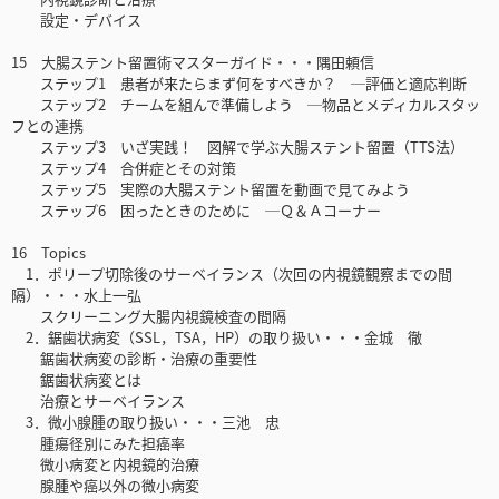
設定・デバイス
15 大腸ステント留置術マスターガイド・・・隅田頼信
ステップ1 患者が来たらまず何をすべきか？ ─評価と適応判断
ステップ2 チームを組んで準備しよう ─物品とメディカルスタッ
フとの連携
ステップ3 いざ実践！ 図解で学ぶ大腸ステント留置（TTS法）
ステップ4 合併症とその対策
ステップ5 実際の大腸ステント留置を動画で見てみよう
ステップ6 困ったときのために ─Ｑ＆Ａコーナー
16 Topics
1．ポリープ切除後のサーベイランス（次回の内視鏡観察までの間
隔）・・・水上一弘
スクリーニング大腸内視鏡検査の間隔
2．鋸歯状病変（SSL，TSA，HP）の取り扱い・・・金城 徹
鋸歯状病変の診断・治療の重要性
鋸歯状病変とは
治療とサーベイランス
3．微小腺腫の取り扱い・・・三池 忠
腫瘍径別にみた担癌率
微小病変と内視鏡的治療
腺腫や癌以外の微小病変