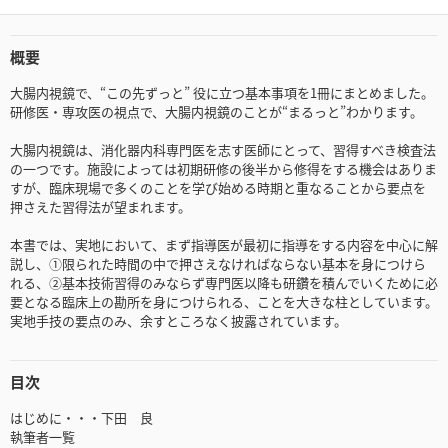
概要
大腸内視鏡で、“この先ずっと” 役に立つ基本事項を1冊にまとめました。
研修医・専攻医の視点で、大腸内視鏡のことが“まるっと”わかります。
大腸内視鏡は、消化器内科専門医を志す医師にとって、習得すべき検査法
の一つです。施設によっては初期研修の後半から修得をする機会はありま
すが、臨床現場で多くのことを学び始める時期と重なることから要点を
押さえた習得法が望まれます。
本書では、実地において、まず指導医が最初に指導をする内容を中心に解
説し、①限られた時間の中で押さえなければならない基本を身につけら
れる、②基本技術習得のみならず専門医以降も研鑽を積んでいくために必
要となる臨床上の勘所を身につけられる、ことを大きな柱としています。
実地手技の要点のみ、余すところなく披露されています。
目次
はじめに・・・下田 良
執筆者一覧