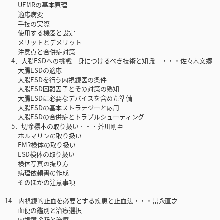
UEMRの基本原理
適応病変
手技の実際
使用する機器と設定
メリットとデメリット
注意点と合併症対策
4．大腸ESDへの挑戦─身につけるべき技術と知識─・・・佐々木文郷
大腸ESDの適応
大腸ESDを行う内視鏡医の条件
大腸ESD困難因子とその対策の熟知
大腸ESDに必要なデバイスを含めた準備
大腸ESDの基本ストラテジーと応用
大腸ESDの合併症とトラブルシューティング
5．切除標本の取り扱い・・・芥川剛至
ホルマリンの取り扱い
EMR検体の取り扱い
ESD検体の取り扱い
検体写真の撮り方
病理依頼書の作成
そのほかの注意事項
14 内視鏡的止血を必要とする疾患と止血法・・・冨永直之
血便の鑑別と治療選択
内視鏡診断と治療