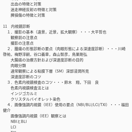
出血の特徴と対策
迷走神経反射の特徴と対策
脾損傷の特徴と対策
11 内視鏡診断
１．撮影の基本（遠景，近景，拡大観察）・・・大平哲也
観察前の注意点
撮影の注意点
２．腫瘍の形態診断の要点（肉眼形態による深達度診断）・・・川崎
啓祐，梅野淳嗣，谷口義章，森山智彦，鳥巣剛弘
大腸癌の治療方針および深達度診断の目的
肉眼分類
通常観察による粘膜下層（SM）深部浸潤所見
深達度診断のコツ
３．色素内視鏡検査のコツ・・・鈴木 翔，下田 良
色素内視鏡検査法とは
インジゴカルミ
クリスタルバイオレット染色
４．画像強調内視鏡（IEE）使用の要点（NBI/BLI/LCI/TXI）・・・福田
健介
画像強調内視鏡（IEE）観察とは
NBIとBLI
LCI