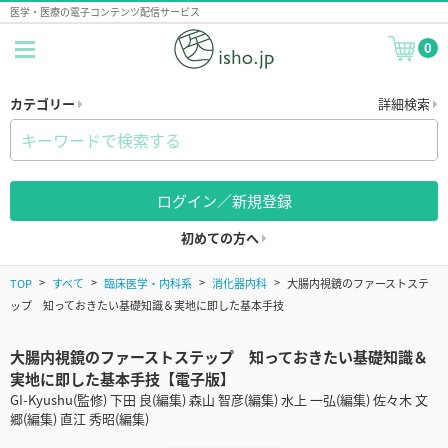
医学・医療の電子コンテンツ配信サービス
0
カテゴリー
詳細検索
ログイン／新規登録
初めての方へ
TOP
すべて
臨床医学・内科系
消化器内科
大腸内視鏡のファーストステ
ップ 知っておきたい基礎知識＆実地に即した基本手技
大腸内視鏡のファーストステップ 知っておきたい基礎知識＆
実地に即した基本手技【電子版】
GI-Kyushu(監修) 下田 良(編集) 森山 智彦(編集) 水上 一弘(編集) 佐々木 文
郷(編集) 直江 秀昭(編集)