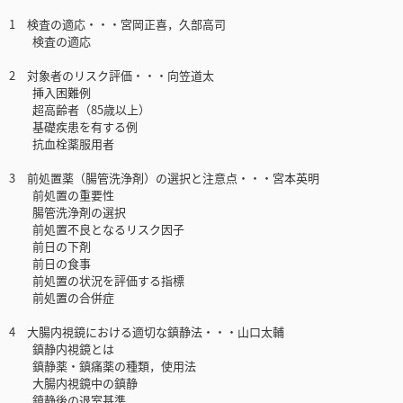
1 検査の適応・・・宮岡正喜，久部高司
検査の適応
2 対象者のリスク評価・・・向笠道太
挿入困難例
超高齢者（85歳以上）
基礎疾患を有する例
抗血栓薬服用者
3 前処置薬（腸管洗浄剤）の選択と注意点・・・宮本英明
前処置の重要性
腸管洗浄剤の選択
前処置不良となるリスク因子
前日の下剤
前日の食事
前処置の状況を評価する指標
前処置の合併症
4 大腸内視鏡における適切な鎮静法・・・山口太輔
鎮静内視鏡とは
鎮静薬・鎮痛薬の種類，使用法
大腸内視鏡中の鎮静
鎮静後の退室基準