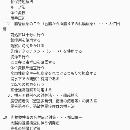
軸保持短縮法
ループ法
体位変換
用手圧迫
２．腸管観察のコツ（盲腸から直腸までの粘膜観察）・・・大仁田
賢
前処置は十分に行う
鎮痙剤を使用する
観察に時間をかける
先端アタッチメント（フード）を使用する
洗浄を行う
回盲弁と虫垂口を確認する
体位変換を適宜行う
陥凹性病変や平坦病変を見つけるつもりで観察する
浸水下での観察も有用である
反転での観察を行う
画像強調観察を利用する
３．挿入困難例への対処法・・・船越禎広
腸管癒着例（憩室多発例，術後の癒着等）の挿入法
腸管過長症，過敏性腸症候群の挿入法
10 内視鏡検査の合併症と対策・・・橋口慶一
大腸内視鏡検査に伴う偶発症
穿孔の特徴と対策