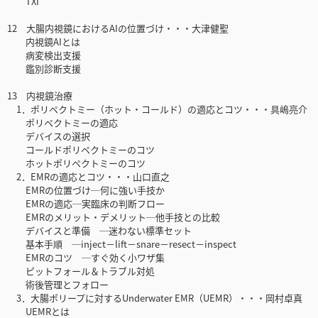
TXI
12 大腸内視鏡におけるAIの位置づけ・・・大津健聖
内視鏡AIとは
病変検出支援
鑑別診断支援
13 内視鏡治療
1．ポリペクトミー（ホット・コールド）の適応とコツ・・・具嶋亮介
ポリペクトミーの適応
デバイスの選択
コールドポリペクトミーのコツ
ホットポリペクトミーのコツ
2．EMRの適応とコツ・・・山口直之
EMRの位置づけ─何に強い手技か
EMRの適応─実臨床の判断フロー
EMRのメリット・デメリット─他手技との比較
デバイスと準備 ─迷わない標準セット
基本手順 ─inject－lift－snare－resect－inspect
EMRのコツ ─すぐ効く小ワザ集
ピットフォール＆トラブル対処
術後管理とフォロー
3．大腸ポリープに対するUnderwater EMR（UEMR）・・・岡村卓真
UEMRとは