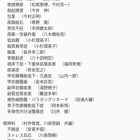
夜間頻尿 （松尾朋博，今村亮一）
勃起障害 （今井 伸）
包茎 （今村正明）
尿路結石 （寒野 徹）
男性不妊 （市岡健太郎）
尿路・性器外傷 （八木橋祐亮）
低血糖 （小杉理英子）
脂質異常症 （小杉理英子）
痛風 （長井幸二郎）
骨粗鬆症 （八十田明宏）
視床下部・下垂体前葉疾患 （福岡秀規）
尿崩症 （有安宏之）
甲状腺機能低下・亢進症 （山内一郎）
甲状腺腫瘍 （金本巨哲）
副甲状腺疾患 （湯野暁子）
副腎皮質疾患 （難波多挙）
褐色細胞腫・パラガングリオーマ （田浦大輔）
男子性腺機能低下症 （岡本新悟）
多発性内分泌腫瘍症 （臼井 健）
精神科 （村井俊哉，川島啓嗣 共編）
不眠症 （安東宇揚）
ストレス反応 （川島啓嗣）