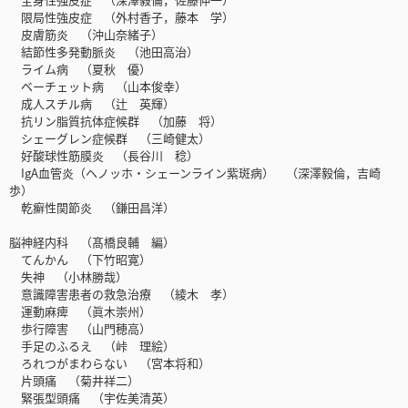
限局性強皮症 （外村香子，藤本 学）
皮膚筋炎 （沖山奈緒子）
結節性多発動脈炎 （池田高治）
ライム病 （夏秋 優）
ベーチェット病 （山本俊幸）
成人スチル病 （辻 英輝）
抗リン脂質抗体症候群 （加藤 将）
シェーグレン症候群 （三崎健太）
好酸球性筋膜炎 （長谷川 稔）
IgA血管炎（ヘノッホ・シェーンライン紫斑病） （深澤毅倫，吉崎
歩）
乾癬性関節炎 （鎌田昌洋）
脳神経内科 （髙橋良輔 編）
てんかん （下竹昭寛）
失神 （小林勝哉）
意識障害患者の救急治療 （綾木 孝）
運動麻痺 （眞木崇州）
歩行障害 （山門穂高）
手足のふるえ （峠 理絵）
ろれつがまわらない （宮本将和）
片頭痛 （菊井祥二）
緊張型頭痛 （宇佐美清英）