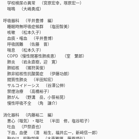
学校検尿の異常 （宮原宏幸，塚原宏一）
喘鳴 （大嶋勇成）
呼吸器科 （平井豊博 編）
睡眠時無呼吸症候群 （塩田智美）
咳嗽 （松本久子）
血痰・喀血 （平井豊博）
呼吸困難 （佐藤 晋）
喘息 （松本久子）
COPD（慢性閉塞性肺疾患） （室 繁郎）
肺炎 （岩永直樹，迎 寛）
肺結核 （猪狩英俊）
肺非結核性抗酸菌症 （伊藤功朗）
間質性肺炎 （半田知宏）
サルコイドーシス （谷澤公伸）
禁煙治療 （高橋裕子）
肺がん （野溝 岳，小笹裕晃）
慢性呼吸不全 （角 謙介）
消化器科 （内藤裕二 編）
悪心（嘔気）・嘔吐 （半田 修，塩谷昭子）
吐血 （戸祭直也）
下血，血便 （清 裕生，福井広一，新﨑信一郎）
胸やけ，前胸部痛 （大南雅揮，藤原靖弘）