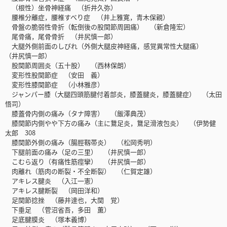
（根性）坐骨神経痛 （折井久弥）
腰椎分離症，腰椎すべり症 （井上雅寛，青木保親）
骨盤の脆弱性骨折（転倒後の股関節周囲痛） （新倉隆宏）
尾骨痛，尾骨骨折 （井尻慎一郎）
大腿外側前面のしびれ（外側大腿皮神経痛，感覚異常性大腿痛）
（井尻慎一郎）
股関節周囲炎（五十股） （西林保朗）
変形性股関節症 （安田 義）
変形性膝関節症 （小林雅彦）
ジャンパー膝（大腿四頭筋腱付着部炎，膝蓋腱炎，膝蓋腱症） （太田
悟司）
膝蓋骨内側の痛み（タナ障害） （飯澤典茂）
膝関節内側やや下方の痛み（主に鵞足炎，鵞足滑液包炎） （伊㔟健
太郎 308
膝関節外側の痛み（腸脛靱帯炎） （松岡秀明）
下腿前面の痛み（足の三里） （井尻慎一郎）
こむら返り（有痛性筋痙攣） （井尻慎一郎）
肉離れ（筋肉の断裂・不全断裂） （仁賀定雄）
アキレス腱炎 （入江一憲）
アキレス腱断裂 （岡田洋和）
足関節捻挫 （藤井達也，大関 覚）
下垂足 （菅沼省吾，多田 薫）
足底腱膜炎 （塚本義博）