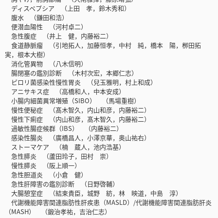
ディスペプシア （上田 孝，鈴木秀和）
腹水 （鎌田和浩）
便潜血陽性 （河村卓二）
急性腹症 （井上 健，内藤裕二）
食道静脈瘤 （引地拓人，加藤恒孝，中村 純，橋本 陽，栁田拓
実，根本大樹）
消化管異物 （八木信明）
腸閉塞の鑑別診断 （木村次宏，本郷仁志）
ピロリ菌感染性慢性胃炎 （兒玉雅明，村上和成）
アニサキス症 （高橋和人，中本安成）
小腸内細菌異常増殖（SIBO） （馬場重樹）
慢性便秘症 （髙木智久，内山和彦，内藤裕二）
慢性下痢症 （内山和彦，髙木智久，内藤裕二）
過敏性腸症候群（IBS） （内藤裕二）
感染性腸炎 （廣橋昌人，小澤京華，奥山祐右）
ストーマケア （楠 蔵人，池内浩基）
急性膵炎 （蘆田玲子，田村 崇）
慢性膵炎 （阪上順一）
急性胆道炎 （小倉 健）
急性肝障害の鑑別診断 （日野啓輔）
大腸憩室症 （結束貴臣，城野 紡，林 映道，中島 淳）
代謝機能障害関連脂肪性肝疾患（MASLD）/代謝機能障害関連脂肪肝炎
（MASH） （鍛治孝祐，吉治仁志）