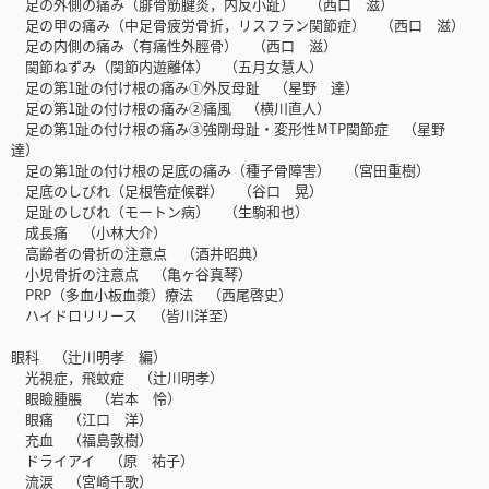
足の外側の痛み（腓骨筋腱炎，内反小趾） （西口 滋）
足の甲の痛み（中足骨疲労骨折，リスフラン関節症） （西口 滋）
足の内側の痛み（有痛性外脛骨） （西口 滋）
関節ねずみ（関節内遊離体） （五月女慧人）
足の第1趾の付け根の痛み①外反母趾 （星野 達）
足の第1趾の付け根の痛み②痛風 （横川直人）
足の第1趾の付け根の痛み③強剛母趾・変形性MTP関節症 （星野
達）
足の第1趾の付け根の足底の痛み（種子骨障害） （宮田重樹）
足底のしびれ（足根管症候群） （谷口 晃）
足趾のしびれ（モートン病） （生駒和也）
成長痛 （小林大介）
高齢者の骨折の注意点 （酒井昭典）
小児骨折の注意点 （亀ヶ谷真琴）
PRP（多血小板血漿）療法 （西尾啓史）
ハイドロリリース （皆川洋至）
眼科 （辻川明孝 編）
光視症，飛蚊症 （辻川明孝）
眼瞼腫脹 （岩本 怜）
眼痛 （江口 洋）
充血 （福島敦樹）
ドライアイ （原 祐子）
流涙 （宮崎千歌）