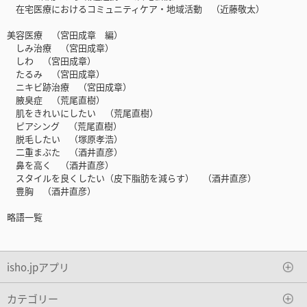
在宅医療におけるコミュニティケア・地域活動 （近藤敬太）
美容医療 （宮田成章 編）
しみ治療 （宮田成章）
しわ （宮田成章）
たるみ （宮田成章）
ニキビ跡治療 （宮田成章）
腋臭症 （荒尾直樹）
肌をきれいにしたい （荒尾直樹）
ピアシング （荒尾直樹）
脱毛したい （塚原孝浩）
二重まぶた （酒井直彦）
鼻を高く （酒井直彦）
スタイルを良くしたい（皮下脂肪を減らす） （酒井直彦）
豊胸 （酒井直彦）
略語一覧
isho.jpアプリ
カテゴリー