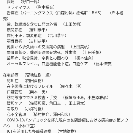
歯痛 （野口一馬）
ドライマウス （岸本裕充）
舌痛症（バーニングマウス〈口腔灼熱〉症候群：BMS） （岸本裕
充）
歯，軟組織を含む口腔の外傷 （上田美帆）
顎関節症 （吉川恭平）
歯列不正，顎変形症 （吉川恭平）
顎骨骨折 （吉川恭平）
乳歯から永久歯への交換期の病態 （上田美帆）
顎骨骨髄炎，薬剤関連顎骨壊死，外歯瘻 （上田美帆）
歯周病，咬合異常，全身との関わり （德本佳奈）
オーラルフレイル，口腔機能低下症，口腔ケア （德本佳奈）
在宅診療 （宮地紘樹 編）
認知症 （内田直樹）
在宅医療におけるフレイル （佐々木 淳）
口腔管理 （柴本 勇）
訪問診療でできる検査・手技 （稲垣あゆみ，小笠原雅彦）
緩和ケア （佐藤和輝，角田圭一，田上恵太）
看取り （小澤竹俊）
心不全管理 （植村祐介，澤田和久）
COVID-19パンデミックを経た現在の訪問診療における感染症対策ノウ
ハウ （小林正宜）
ICTを活用した多職種連携 （宮地紘樹）