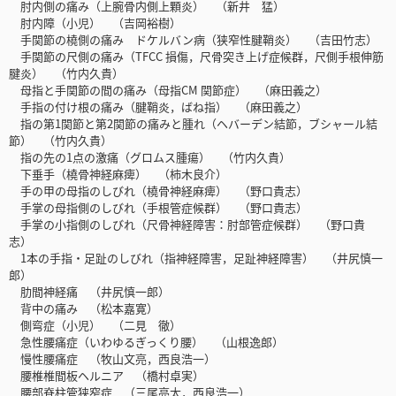
肘内側の痛み（上腕骨内側上顆炎） （新井 猛）
肘内障（小児） （吉岡裕樹）
手関節の橈側の痛み ドケルバン病（狭窄性腱鞘炎） （吉田竹志）
手関節の尺側の痛み（TFCC 損傷，尺骨突き上げ症候群，尺側手根伸筋
腱炎） （竹内久貴）
母指と手関節の間の痛み（母指CM 関節症） （麻田義之）
手指の付け根の痛み（腱鞘炎，ばね指） （麻田義之）
指の第1関節と第2関節の痛みと腫れ（ヘバーデン結節，ブシャール結
節） （竹内久貴）
指の先の1点の激痛（グロムス腫瘍） （竹内久貴）
下垂手（橈骨神経麻痺） （柿木良介）
手の甲の母指のしびれ（橈骨神経麻痺） （野口貴志）
手掌の母指側のしびれ（手根管症候群） （野口貴志）
手掌の小指側のしびれ（尺骨神経障害：肘部管症候群） （野口貴
志）
1本の手指・足趾のしびれ（指神経障害，足趾神経障害） （井尻慎一
郎）
肋間神経痛 （井尻慎一郎）
背中の痛み （松本嘉寛）
側弯症（小児） （二見 徹）
急性腰痛症（いわゆるぎっくり腰） （山根逸郎）
慢性腰痛症 （牧山文亮，西良浩一）
腰椎椎間板ヘルニア （橋村卓実）
腰部脊柱管狭窄症 （三尾亮太，西良浩一）