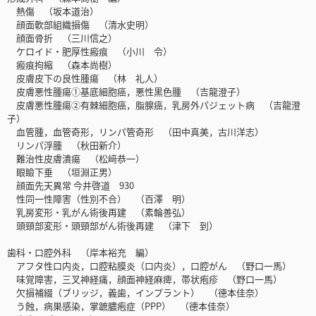
熱傷 （坂本道治）
顔面軟部組織損傷 （清水史明）
顔面骨折 （三川信之）
ケロイド・肥厚性瘢痕 （小川 令）
瘢痕拘縮 （森本尚樹）
皮膚皮下の良性腫瘍 （林 礼人）
皮膚悪性腫瘍①基底細胞癌，悪性黒色腫 （吉龍澄子）
皮膚悪性腫瘍②有棘細胞癌，脂腺癌，乳房外パジェット病 （吉龍澄
子）
血管腫，血管奇形，リンパ管奇形 （田中真美，古川洋志）
リンパ浮腫 （秋田新介）
難治性皮膚潰瘍 （松﨑恭一）
眼瞼下垂 （垣淵正男）
顔面先天異常 今井啓道 930
性同一性障害（性別不合） （百澤 明）
乳房変形・乳がん術後再建 （素輪善弘）
頭頸部変形・頭頸部がん術後再建 （津下 到）
歯科・口腔外科 （岸本裕充 編）
アフタ性口内炎，口腔粘膜炎（口内炎），口腔がん （野口一馬）
味覚障害，三叉神経痛，顔面神経麻痺，帯状疱疹 （野口一馬）
欠損補綴（ブリッジ，義歯，インプラント） （德本佳奈）
う蝕，病巣感染，掌蹠膿疱症（PPP） （德本佳奈）