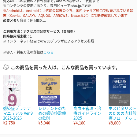
対応OS
iOS最新の２世代前まで / Android最新の２世代前まで
※コンテンツの使用にあたり、専用ビューアisho.jpが必要
※Androidは、Android２世代前の端末のうち、国内キャリア経由で販売されている端
末（Xperia、GALAXY、AQUOS、ARROWS、Nexusなど）にて動作確認しています
必要メモリ容量
94 MB以上
ご利用方法
アクセス型配信サービス（買切型）
同時使用端末数
1
※インターネット経由でのWEBブラウザによるアクセス参照
※導入・利用方法の詳細は
こちら
この商品を買った人は、こんな商品も買っています。
感染症プラチナ
レジデントのた
高血圧管理・治
ホスピタリスト
マニュアル Ver.9
めの感染症診療
療ガイドライン
のための内科診
2025-2026
の鉄則
2025
療フローチャ...
¥2,750
¥5,940
¥4,180
¥8,800