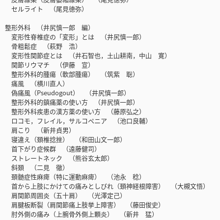
セルライト （尾見徳弥）
整形外科 （井尻慎一郎 編）
変形性脊椎症の「変形」とは （井尻慎一郎）
骨粗鬆症 （萩野 浩）
変形性関節症とは （井石智也，土山耕南，中山 寛）
関節リウマチ （伊藤 宣）
整形外科的腫瘍（軟部腫瘍） （筑紫 聡）
痛風 （横川直人）
偽痛風（Pseudogout） （井尻慎一郎）
整形外科的鎮痛薬の使い方 （井尻慎一郎）
整形外科疾患の漢方薬の使い方 （藤原弘之）
ロコモ，フレイル，サルコペニア （池口良輔）
肩こり （新井貞男）
寝違え（頚椎捻挫） （和田山文一郎）
首下がり症候群 （遠藤健司）
ストレートネック （熊谷玄太郎）
斜頚 （二見 徹）
頚髄症性麻痺（特に運動麻痺） （池永 稔）
首から上肢にかけての痛みとしびれ（頚神経根障害） （大槻文悟）
肩関節周囲炎（五十肩） （光澤定己）
肩腱板断裂（肩関節痛上肢挙上障害） （藤田俊史）
肘外側の痛み（上腕骨外側上顆炎） （新井 猛）