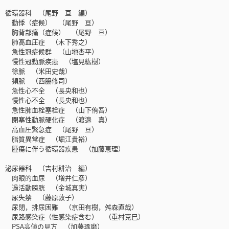
循環器科 （尾野 亘 編）
動悸（症候） （尾野 亘）
胸背部痛（症候） （尾野 亘）
肺高血圧症 （木下秀之）
急性冠症候群 （山地杏平）
慢性冠動脈疾患 （塩見紘樹）
徐脈 （米田史哉）
頻脈 （西脇修司）
急性心不全 （長央和也）
慢性心不全 （長央和也）
急性肺血栓塞栓症 （山下侑吾）
閉塞性動脈硬化症 （渡邉 真）
高血圧緊急症 （尾野 亘）
脂質異常症 （堀江貴裕）
腫瘍に伴う循環器疾患 （加藤恵理）
泌尿器科 （吉村耕治 編）
肉眼的血尿 （増井仁彦）
過活動膀胱 （金城真実）
尿失禁 （藤原敦子）
尿閉，排尿困難 （京田有樹，舛森直哉）
尿路感染症（性感染症含む） （重村克巳）
PSA高値の見方 （加藤琢磨）