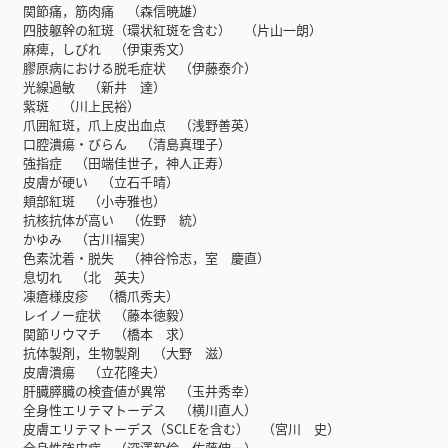
関節痛，筋肉痛 （森信暁雄）
四肢躯幹の紅斑（環状紅斑を含む） （片山一朗）
麻痺，しびれ （伊東秀文）
膠原病における脱毛症状 （伊藤泰介）
光線過敏 （新井 達）
紫斑 （川上民裕）
爪囲紅斑，爪上皮出血点 （浅野善英）
口腔潰瘍・びらん （清島真理子）
強指症 （田端佳世子，神人正寿）
皮膚が硬い （立石千晴）
頬部紅斑 （小寺雅也）
抗核抗体が高い （佐野 統）
かゆみ （古川福実）
色素沈着・脱失 （神谷怜志，室 慶直）
息切れ （北 英夫）
凍瘡様皮疹 （橋爪秀夫）
レイノー症状 （藤本徳毅）
関節リウマチ （橋本 求）
抗体製剤，生物製剤 （大野 滋）
皮膚潰瘍 （立花隆夫）
肝臓膵臓の検査値が異常 （玉井秀幸）
全身性エリテマトーデス （横川直人）
皮膚エリテマトーデス（SCLEを含む） （宮川 史）
全身性強皮症 （深澤毅倫，佐藤伸一）