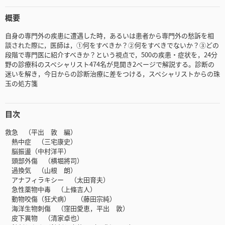
概要
自身の専門外の疾患に遭遇した時，あるいは患者から専門外の愁訴を相
談された際に，医師は，①何をすべきか？②何をすべきでないか？③どの
段階で専門医に紹介すべきか？という視点で，500の疾患・症状を，24分
野の診療科のスペシャリスト474名が見開き2ページで解説する。診断の
迷いを解き，今日からの診断治療に差をつける，スペシャリストからの珠
玉の処方箋
目次
救急 （平出 敦 編）
熱中症 （三宅康史）
脳振盪（中村洋平）
頭部外傷 （横堀將司）
過換気 （山根 朗）
アナフィラキシー （太田育夫）
急性薬物中毒 （上條吉人）
動物咬傷（狂犬病） （藤田宗純）
海洋生物刺傷 （窪田愛恵，平出 敦）
皮下異物 （清家卓也）