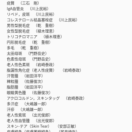
疣贅 （三石 剛）
IgA血管炎 （川上民裕）
リベド，皮斑 （川上民裕）
コレステロール結晶塞栓症 （川上民裕）
男性型脱毛症 （乾 重樹）
女性型脱毛症 （植木理恵）
トリコチロマニア （植木理恵）
円形脱毛症 （乾 重樹）
多毛 （乾 重樹）
太田母斑 （門野岳史）
色素性母斑 （門野岳史）
老人性色素斑 （岩崎泰政）
脂漏性角化症（老人性疣贅） （岩崎泰政）
汗管腫 （岩田洋平）
稗粒腫 （佐藤俊次）
脂肪腫 （岩田洋平）
眼瞼黄色腫 （佐藤俊次）
アクロコルドン，スキンタッグ （岩崎泰政）
多汗症 （大嶋雄一郎）
汗疹 （大嶋雄一郎）
老人性紫斑 （出光俊郎）
老人性血管腫 （出光俊郎）
スキン-テア（Skin Tear） （安部正敏）
皮膚線条（皮膚萎縮線条） （尾見徳弥）