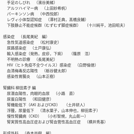
手足のしびれ （濱谷美緒）
アルツハイマー病 （上田紗希帆）
パーキンソン病 （中西悦郎）
レヴィ小体型認知症 （澤村正典，髙橋良輔）
下肢静止不能症候群（むずむず脚症候群） （十川純平，池田昭夫）
感染症 （長尾美紀 編）
急性気道感染症 （松村康史）
尿路感染症 （土戸康弘）
輸入感染症（発熱，皮疹，下痢） （篠原 浩）
不明熱の診療 （長尾美紀）
HIV（ヒト免疫不全ウイルス）感染症 （白野倫徳）
血清梅毒反応陽性 （栃谷健太郎）
感染性胃腸炎 （山本正樹）
腎臓科 柳田素子 編
尿潜血陽性，肉眼的血尿 （小路 直）
尿蛋白陽性 （和田健彦）
腎機能低下（AKI およびCKD） （土井研人）
浮腫，尿量低下 （清水葉子，山本伸也，柳田素子）
慢性腎臓病（CKD） （小杉智規，丸山彰一）
腎実質性高血圧症および腎血管性高血圧症 （横井秀基）
形成外科 （森本尚樹 編）