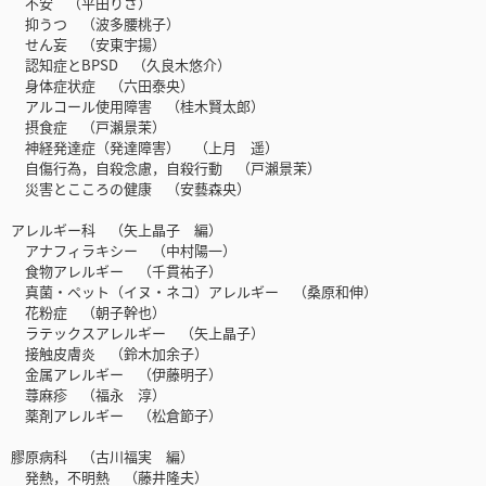
不安 （平田りさ）
抑うつ （波多腰桃子）
せん妄 （安東宇揚）
認知症とBPSD （久良木悠介）
身体症状症 （六田泰央）
アルコール使用障害 （桂木賢太郎）
摂食症 （戸瀨景茉）
神経発達症（発達障害） （上月 遥）
自傷行為，自殺念慮，自殺行動 （戸瀨景茉）
災害とこころの健康 （安藝森央）
アレルギー科 （矢上晶子 編）
アナフィラキシー （中村陽一）
食物アレルギー （千貫祐子）
真菌・ペット（イヌ・ネコ）アレルギー （桑原和伸）
花粉症 （朝子幹也）
ラテックスアレルギー （矢上晶子）
接触皮膚炎 （鈴木加余子）
金属アレルギー （伊藤明子）
蕁麻疹 （福永 淳）
薬剤アレルギー （松倉節子）
膠原病科 （古川福実 編）
発熱，不明熱 （藤井隆夫）