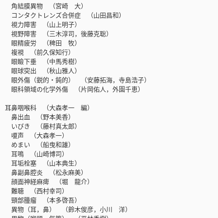
角結膜異物 （宮崎 大）
コンタクトレンズ合併症 （山田昌和）
視力障害 （山上明子）
視野障害 （三木淳司，後藤克聡）
眼精疲労 （稗田 牧）
複視 （前久保知行）
眼瞼下垂 （中馬秀樹）
眼球突出 （秋山雅人）
眼外傷（鋭的・鈍的） （安藤拓海，寺島浩子）
眼科領域の化学外傷 （片岡佑人，外園千恵）
耳鼻咽喉科 （大森孝一 編）
鼻出血 （野本美香）
いびき （藤村真太郎）
嗄声 （大森孝一）
めまい （船曳和雄）
耳鳴 （山崎博司）
耳垢栓塞 （山本典生）
鼻副鼻腔炎 （松永麻美）
顔面神経麻痺 （堀 龍介）
難聴 （西村幸司）
頸部腫瘤 （本多啓吾）
異物（耳，鼻） （鈴木俊彦，小川 洋）