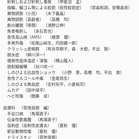
針刺しおよび針刺し事故 （甲斐沼 孟）
指輪，輪ゴム等による絞扼（仮性絞扼症） （宮森和詞，安積昌吾）
異物誤飲（小児） （木下義晶）
異物誤飲（高齢者） （高橋 均）
創の離開（哆開） （鴻野公伸）
魚骨喉刺し （赤石哲也）
急性高山病（AMS） （蛯原 健）
多発外傷 （佐尾山裕生，内田健一郎）
クラッシュ症候群 （布谷早樹子，森 大樹，平出 敦）
脱水症 （柳川洋一）
偶発性低体温症・凍傷 （横山龍人）
放射線被曝 （谷川攻一）
しのびよる出血性ショック （小野 恵，高橋 均，平出 敦）
急性アルコール中毒 （金尾邦生）
しのびよる敗血症 （吉村旬平，小倉裕司）
ムカデ （田中保平）
ヘビ咬傷 （間藤 卓）
皮膚科 （宮地良樹 編）
手足口病 （馬場直子）
伝染性軟属腫 （馬場直子）
虫刺症（虫刺性皮膚炎） （夏秋 優）
節足動物咬傷 （夏秋 優）
ドライスキン （宮地良樹）