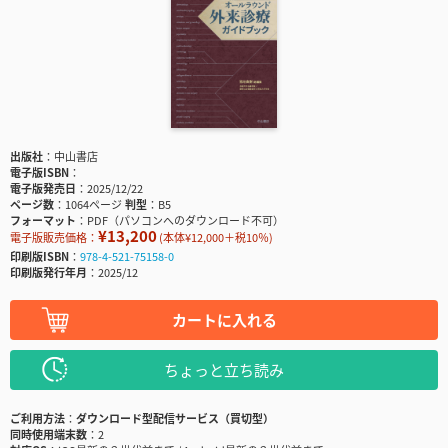
出版社
中山書店
電子版ISBN
電子版発売日
2025/12/22
ページ数
1064ページ
判型
B5
フォーマット
PDF（パソコンへのダウンロード不可）
¥13,200
電子版販売価格：
(本体¥12,000＋税10％)
印刷版ISBN
978-4-521-75158-0
印刷版発行年月
2025/12
カートに入れる
ちょっと立ち読み
ご利用方法
ダウンロード型配信サービス（買切型）
同時使用端末数
2