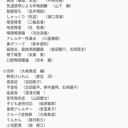
異物（喉頭，気管） （平林秀樹）
気道狭窄による呼吸困難 （山下 勝）
鼓膜穿孔 （金井理絵）
しゃっくり（吃逆） （濵口清海）
嗅覚障害 （三輪高喜）
味覚障害 （任 智美）
咽頭喉頭痛 （河合良隆）
アレルギー性鼻炎 （川畠雅樹）
鼻ポリープ （坂本達則）
扁桃炎，扁桃周囲膿瘍 （倉田耀介，吉岡哲志）
嚥下障害 （末廣 篤）
口腔咽頭腫瘤 （岸本 曜）
小児科 （大嶋勇成 編）
熱性けいれん （夏目 淳）
夜尿症 （羽田敦子）
不登校 （吉田龍平，柳夲嘉時，石崎優子）
低身長 （湯浅光織 ）
急性発疹症 （山田健太）
子ども虐待対応 （毎原敏郎）
食物アレルギー （安冨素子）
クループ症候群 （大嶋勇成）
てんかん （奥村彰久）
小児肥満 （畑 郁江）