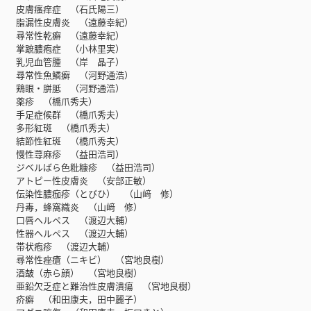
皮膚瘙痒症 （石氏陽三）
脂漏性皮膚炎 （遠藤幸紀）
尋常性乾癬 （遠藤幸紀）
掌蹠膿疱症 （小林里実）
乳児血管腫 （岸 晶子）
尋常性魚鱗癬 （河野通浩）
鶏眼・胼胝 （河野通浩）
薬疹 （橋爪秀夫）
手足症候群 （橋爪秀夫）
多形紅斑 （橋爪秀夫）
結節性紅斑 （橋爪秀夫）
慢性蕁麻疹 （益田浩司）
ジベルばら色粃糠疹 （益田浩司）
アトピー性皮膚炎 （安部正敏）
伝染性膿痂疹（とびひ） （山﨑 修）
丹毒，蜂窩織炎 （山﨑 修）
口唇ヘルペス （渡辺大輔）
性器ヘルペス （渡辺大輔）
帯状疱疹 （渡辺大輔）
尋常性痤瘡（ニキビ） （宮地良樹）
酒皶（赤ら顔） （宮地良樹）
亜鉛欠乏症と難治性皮膚潰瘍 （宮地良樹）
疥癬 （和田康夫，田中麗子）