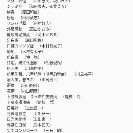
マダニ咬傷 （和田康夫，坂口きと）
シラミ症 （和田康夫，衣斐菜々）
梅毒 （原田和俊）
粉瘤 （田村敦志）
リンパ浮腫 （田村敦志）
外反母趾 （高山かおる）
糖尿病足病変 （高山かおる）
足白癬 （原田和俊）
口腔カンジダ症 （木村有太子）
癜風 （木村有太子）
爪白癬 （仲 弥）
汗疱，異汗性湿疹 （佐藤俊次）
爪囲炎 （川島裕平）
爪甲剝離，爪甲肥厚（爪甲鉤彎症） （川島裕平）
陥入爪，巻き爪 （川島裕平）
褥瘡 （内山明彦）
凍瘡 （内山明彦）
下肢静脈瘤，うっ滞性皮膚炎 （是枝 哲）
下腿皮膚潰瘍 （是枝 哲）
日焼け （上出良一）
光線過敏症 （上出良一）
日光角化症 （上出良一）
尋常性白斑 （鈴木民夫）
尖圭コンジローマ （三石 剛）