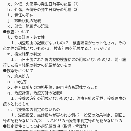
ｇ．外傷，火傷等の発生日時等の記載（1）
ｈ．外傷，火傷等の発生日時等の記載（2）
ｉ．責任の所在
ｊ．診断根拠の記載
ｋ．部位，範囲等の記載
●検査について
ｌ．検査計画・必要性
１．検査理由の記載がないもの/２．検査項目がセット化され，その
必要性の記載がないもの/３．検査計画を記載するよう心がける
ｍ．検査結果の判定
１．当日実施された胃内視鏡検査結果の記載がないもの/２．前回施
行した検査結果の判定の記載がないもの
●投薬等について
ｎ．約束処方
ｏ．do処方
ｐ．処方は薬剤の規格単位，服用時点も記載すること
ｑ．治療計画，治療方針の記載6
１．投薬の方針の記載がないもの/２．治療方針の記載，投薬理由の
読みとれるもの
ｒ．治療効果の判定のないもの
１．漫然投薬，無診投与が疑われる例/２．投薬の効果判定，見直し
等の記載がないもの/３．リハビリの治療効果判定等の記載がないもの
●算定要件としての必須記載事項（指導・管理等）