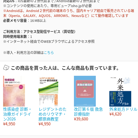
対応OS
iOS最新の２世代前まで / Android最新の２世代前まで
※コンテンツの使用にあたり、専用ビューアisho.jpが必要
※Androidは、Android２世代前の端末のうち、国内キャリア経由で販売されている端
末（Xperia、GALAXY、AQUOS、ARROWS、Nexusなど）にて動作確認しています
必要メモリ容量
16 MB以上
ご利用方法
アクセス型配信サービス（買切型）
同時使用端末数
1
※インターネット経由でのWEBブラウザによるアクセス参照
※導入・利用方法の詳細は
こちら
この商品を買った人は、こんな商品も買っています。
性感染症 診断・
レジデントのた
改訂第６版 救急
外来処方ドリル
治療ガイドライ
めのリウマチ・
診療指針
¥4,620
ン2026
膠原病教室
¥39,600
¥4,950
¥4,950