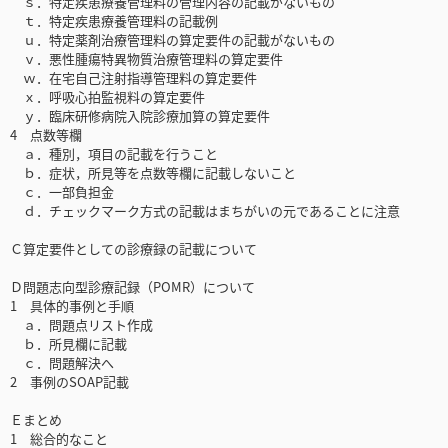
ｓ．特定疾患療養管理料の管理内容の記載がないもの
ｔ．特定疾患療養管理料の記載例
ｕ．特定薬剤治療管理料の算定要件の記載がないもの
ｖ．悪性腫瘍特異物質治療管理料の算定要件
ｗ．在宅自己注射指導管理料の算定要件
ｘ．呼吸心拍監視料の算定要件
ｙ．臨床研修病院入院診療加算の算定要件
4 点数等欄
ａ．種別，項目の記載を行うこと
ｂ．症状，所見等を点数等欄に記載しないこと
ｃ．一部負担金
ｄ．チェックマーク方式の記載はまちがいの元であることに注意
Ｃ算定要件としての診療録の記載について
Ｄ問題志向型診療記録（POMR）について
1 具体的事例と手順
ａ．問題点リスト作成
ｂ．所見欄に記載
ｃ．問題解決へ
2 事例のSOAP記載
Ｅまとめ
1 総合的なこと