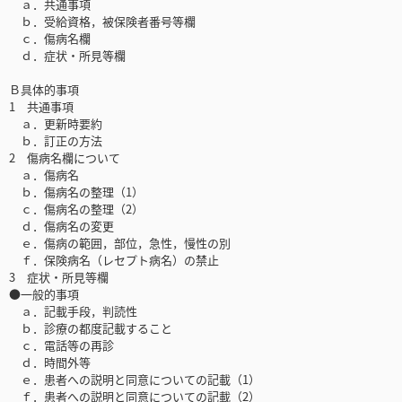
ａ．共通事項
ｂ．受給資格，被保険者番号等欄
ｃ．傷病名欄
ｄ．症状・所見等欄
Ｂ具体的事項
1 共通事項
ａ．更新時要約
ｂ．訂正の方法
2 傷病名欄について
ａ．傷病名
ｂ．傷病名の整理（1）
ｃ．傷病名の整理（2）
ｄ．傷病名の変更
ｅ．傷病の範囲，部位，急性，慢性の別
ｆ．保険病名（レセプト病名）の禁止
3 症状・所見等欄
●一般的事項
ａ．記載手段，判読性
ｂ．診療の都度記載すること
ｃ．電話等の再診
ｄ．時間外等
ｅ．患者への説明と同意についての記載（1）
ｆ．患者への説明と同意についての記載（2）