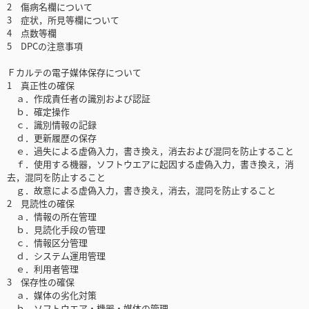
2 傷病名欄について
3 症状，所見等欄について
4 点数等欄
5 DPCの注意事項
Ｆカルテの電子媒体保存について
1 真正性の確保
ａ．作成責任者の識別および認証
ｂ．確定操作
ｃ．識別情報の記録
ｄ．更新履歴の保存
ｅ．過失による虚偽入力，書き換え，消去および混同を防止すること
ｆ．使用する機器，ソフトウエアに起因する虚偽入力，書き換え，消
去，混同を防止すること
ｇ．故意による虚偽入力，書き換え，消去，混同を防止すること
2 見読性の確保
ａ．情報の所在管理
ｂ．見読化手段の管理
ｃ．情報区分管理
ｄ．システム運用管理
ｅ．利用者管理
3 保存性の確保
ａ．媒体の劣化対策
ｂ．ソフトウエア・機器・媒体の管理