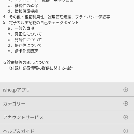
ｃ．継続性の確保
ｄ．情報保護機能
4 その他・相互利用性，運用管理規定，プライバシー保護等
5 電子カルテ記載の自己チェックポイント
ａ．一般的事項
ｂ．真正性について
ｃ．見読性について
ｄ．保存性について
ｅ．請求作業関連
Ｇ診療録等の開示について
〔付録〕診療情報の提供に関する指針
isho.jpアプリ
カテゴリー
アカウントサービス
ヘルプ＆ガイド