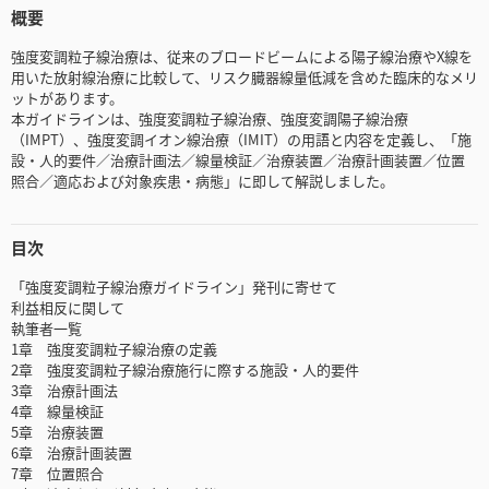
概要
強度変調粒子線治療は、従来のブロードビームによる陽子線治療やX線を
用いた放射線治療に比較して、リスク臓器線量低減を含めた臨床的なメリ
ットがあります。
本ガイドラインは、強度変調粒子線治療、強度変調陽子線治療
（IMPT）、強度変調イオン線治療（IMIT）の用語と内容を定義し、「施
設・人的要件／治療計画法／線量検証／治療装置／治療計画装置／位置
照合／適応および対象疾患・病態」に即して解説しました。
目次
「強度変調粒子線治療ガイドライン」発刊に寄せて
利益相反に関して
執筆者一覧
1章 強度変調粒子線治療の定義
2章 強度変調粒子線治療施行に際する施設・人的要件
3章 治療計画法
4章 線量検証
5章 治療装置
6章 治療計画装置
7章 位置照合