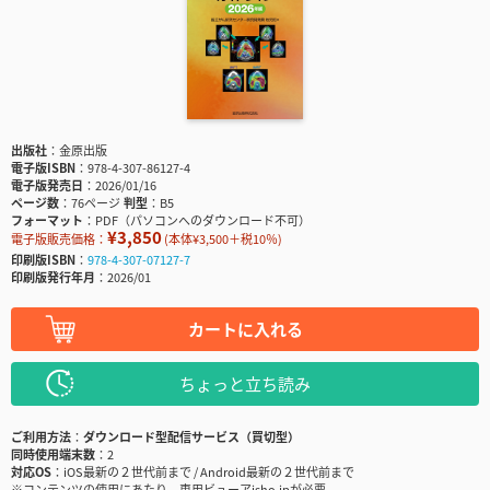
出版社
金原出版
電子版ISBN
978-4-307-86127-4
電子版発売日
2026/01/16
ページ数
76ページ
判型
B5
フォーマット
PDF（パソコンへのダウンロード不可）
¥3,850
電子版販売価格：
(本体¥3,500＋税10％)
印刷版ISBN
978-4-307-07127-7
印刷版発行年月
2026/01
カートに入れる
ちょっと立ち読み
ご利用方法
ダウンロード型配信サービス（買切型）
同時使用端末数
2
対応OS
iOS最新の２世代前まで / Android最新の２世代前まで
※コンテンツの使用にあたり、専用ビューアisho.jpが必要