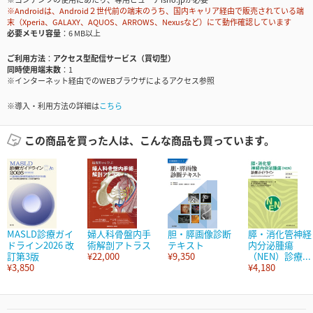
※Androidは、Android２世代前の端末のうち、国内キャリア経由で販売されている端
末（Xperia、GALAXY、AQUOS、ARROWS、Nexusなど）にて動作確認しています
必要メモリ容量
6 MB以上
ご利用方法
アクセス型配信サービス（買切型）
同時使用端末数
1
※インターネット経由でのWEBブラウザによるアクセス参照
※導入・利用方法の詳細は
こちら
この商品を買った人は、こんな商品も買っています。
MASLD診療ガイ
婦人科骨盤内手
胆・膵画像診断
膵・消化管神経
ドライン2026 改
術解剖アトラス
テキスト
内分泌腫瘍
訂第3版
¥22,000
¥9,350
（NEN）診療...
¥3,850
¥4,180