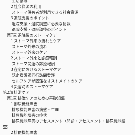
生活指導
2 社会資源の利用
ストーマ保有者が利用できる社会資源
3 退院支援のポイント
退院支援・退院調整に必要な情報
退院支援・退院調整のポイント
第7章 退院後のストーマケア
1 ストーマ外来の流れとケア
ストーマ外来の流れ
ストーマ外来のケア
2 ストーマ外来と診療報酬
ストーマ関連の診療報酬
3 在宅におけるストーマケア
認定看護師同行訪問看護
セルフケアが困難なオストメイトのケア
4 災害時のストーマケア
第2部 排泄ケア
第1章 排泄ケアのための基礎知識
1 排尿機能障害
排尿機能障害の病態・生理
排尿機能障害の症状
排尿機能障害のアセスメント（問診・アセスメント・排尿機能検
査）
2 排便機能障害