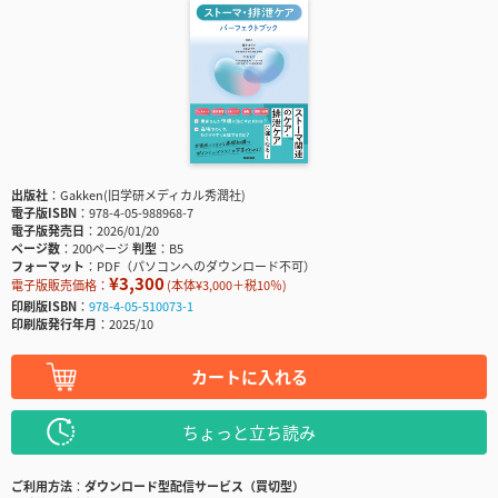
出版社
Gakken(旧学研メディカル秀潤社)
電子版ISBN
978-4-05-988968-7
電子版発売日
2026/01/20
ページ数
200ページ
判型
B5
フォーマット
PDF（パソコンへのダウンロード不可）
¥3,300
電子版販売価格：
(本体¥3,000＋税10％)
印刷版ISBN
978-4-05-510073-1
印刷版発行年月
2025/10
カートに入れる
ちょっと立ち読み
ご利用方法
ダウンロード型配信サービス（買切型）