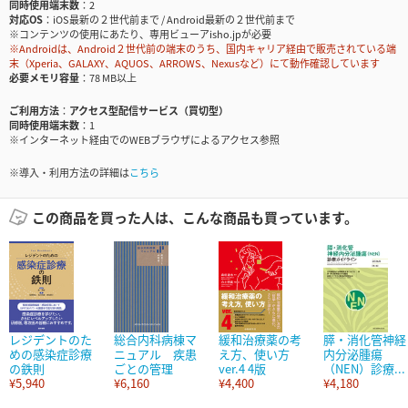
同時使用端末数
2
対応OS
iOS最新の２世代前まで / Android最新の２世代前まで
※コンテンツの使用にあたり、専用ビューアisho.jpが必要
※Androidは、Android２世代前の端末のうち、国内キャリア経由で販売されている端
末（Xperia、GALAXY、AQUOS、ARROWS、Nexusなど）にて動作確認しています
必要メモリ容量
78 MB以上
ご利用方法
アクセス型配信サービス（買切型）
同時使用端末数
1
※インターネット経由でのWEBブラウザによるアクセス参照
※導入・利用方法の詳細は
こちら
この商品を買った人は、こんな商品も買っています。
レジデントのた
総合内科病棟マ
緩和治療薬の考
膵・消化管神経
めの感染症診療
ニュアル 疾患
え方、使い方
内分泌腫瘍
の鉄則
ごとの管理
ver.4 4版
（NEN）診療...
¥5,940
¥6,160
¥4,400
¥4,180