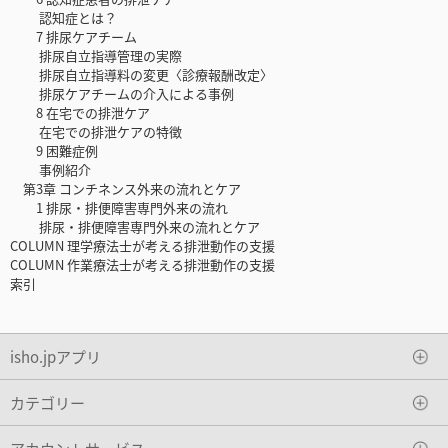
認知症とは？
7 排尿ケアチーム
排尿自立指導管理の実際
排尿自立指導料の変更〈診療報酬改定〉
排尿ケアチームの介入による事例
8 在宅での排泄ケア
在宅での排泄ケアの特徴
9 困難症例
事例紹介
第3章 コンチネンス外来の流れとケア
1 排尿・排便障害専門外来の流れ
排尿・排便障害専門外来の流れとケア
COLUMN 理学療法士が考える排泄動作の支援
COLUMN 作業療法士が考える排泄動作の支援
索引
isho.jpアプリ
カテゴリー