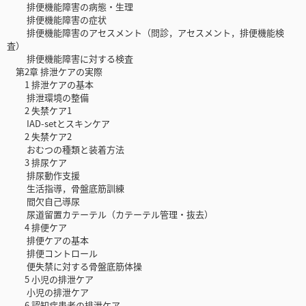
排便機能障害の病態・生理
排便機能障害の症状
排便機能障害のアセスメント（問診，アセスメント，排便機能検
査）
排便機能障害に対する検査
第2章 排泄ケアの実際
1 排泄ケアの基本
排泄環境の整備
2 失禁ケア1
IAD-setとスキンケア
2 失禁ケア2
おむつの種類と装着方法
3 排尿ケア
排尿動作支援
生活指導，骨盤底筋訓練
間欠自己導尿
尿道留置カテーテル（カテーテル管理・抜去）
4 排便ケア
排便ケアの基本
排便コントロール
便失禁に対する骨盤底筋体操
5 小児の排泄ケア
小児の排泄ケア
6 認知症患者の排泄ケア