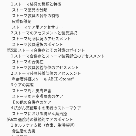
1 ストーマ装具の種類と特徴
ストーマ装具の分類
ストーマ装具の各部の特徴
皮膚保護剤
ストーマケア用アクセサリー
2 ストーマのアセスメントと装具選択
ストーマ局所状況のアセスメント
ストーマ装具選択のポイント
第5章 ストーマ合併症とその対策のポイント
1 ストーマ合併症とストーマ装着部位のアセスメント
ストーマの合併症
ストーマ装具装着部位のアセスメント
2 ストーマ装具装着部位のアセスメント
重症度評価スケール ABCD-Stoma®
3 ケアの実際
ストーマ周囲皮膚障害
ストーマ周囲皮膚障害のケア
その他の合併症のケア
4 抗がん薬使用中の患者のストーマケア
ストーマにおける抗がん薬治療
第6章 退院時の継続的ケアのポイント
1 セルフケア支援（食事，生活指導）
食生活の支援