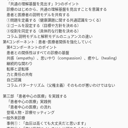
「共通の理解基盤を見出す」3つのポイント
診療のはじめから、共通の理解基盤を見出すことを意識する
患者と医療者の説明モデルを共有する
①問題を定義する（健康課題に関する共通認識をつくる）
②ゴールを設定する（目標や方針を決める）
③役割を同定する（具体的な行動を決める）
コラム 説明モデルと解釈モデルのニュアンスの違い
第4コンポーネント：患者−医療者関係を強化していく
第4コンポーネントのポイント
患者との関係性はすべての診療の基盤
共感（empathy）、思いやり（compassion）、癒やし（healing）
継続的な関わり
転移と逆転移
力と責任の共有
自己認識
コラム パターナリズム（父権主義）そのものが悪いわけではない
第三部 「患者中心の医療」を実践する
「患者中心の医療」実践例
「患者中心の医療」の流れ
登場人物・診療セッティング
一般外来診療
事例①：「血圧は高くても大丈夫だと思います」