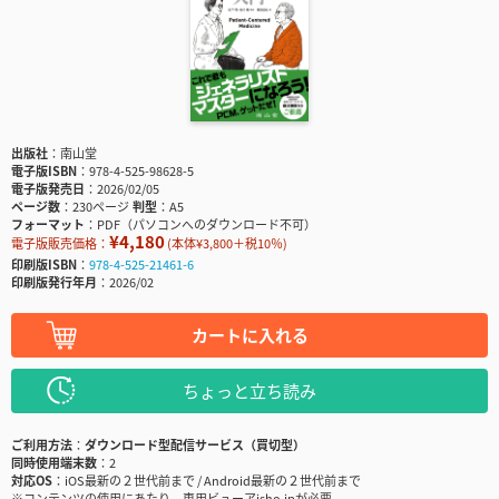
出版社
南山堂
電子版ISBN
978-4-525-98628-5
電子版発売日
2026/02/05
ページ数
230ページ
判型
A5
フォーマット
PDF（パソコンへのダウンロード不可）
¥4,180
電子版販売価格：
(本体¥3,800＋税10％)
印刷版ISBN
978-4-525-21461-6
印刷版発行年月
2026/02
カートに入れる
ちょっと立ち読み
ご利用方法
ダウンロード型配信サービス（買切型）
同時使用端末数
2
対応OS
iOS最新の２世代前まで / Android最新の２世代前まで
※コンテンツの使用にあたり、専用ビューアisho.jpが必要