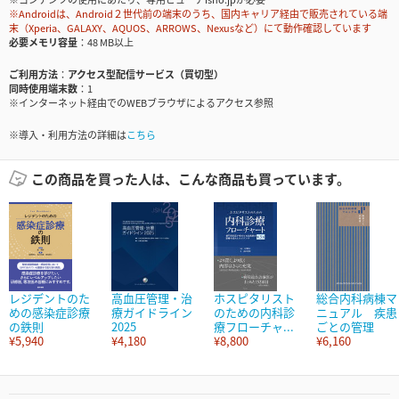
※Androidは、Android２世代前の端末のうち、国内キャリア経由で販売されている端
末（Xperia、GALAXY、AQUOS、ARROWS、Nexusなど）にて動作確認しています
必要メモリ容量
48 MB以上
ご利用方法
アクセス型配信サービス（買切型）
同時使用端末数
1
※インターネット経由でのWEBブラウザによるアクセス参照
※導入・利用方法の詳細は
こちら
この商品を買った人は、こんな商品も買っています。
レジデントのた
高血圧管理・治
ホスピタリスト
総合内科病棟マ
めの感染症診療
療ガイドライン
のための内科診
ニュアル 疾患
の鉄則
2025
療フローチャ...
ごとの管理
¥5,940
¥4,180
¥8,800
¥6,160