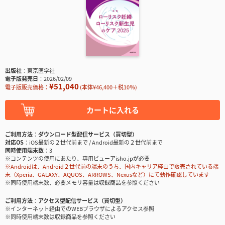
出版社
東京医学社
電子版発売日
2026/02/09
¥51,040
電子版販売価格：
(本体¥46,400＋税10％)
カートに入れる
ご利用方法
ダウンロード型配信サービス（買切型）
対応OS
iOS最新の２世代前まで / Android最新の２世代前まで
同時使用端末数
3
※コンテンツの使用にあたり、専用ビューアisho.jpが必要
※Androidは、Android２世代前の端末のうち、国内キャリア経由で販売されている端
末（Xperia、GALAXY、AQUOS、ARROWS、Nexusなど）にて動作確認しています
※同時使用端末数、必要メモリ容量は収録商品を参照ください
ご利用方法
アクセス型配信サービス（買切型）
※インターネット経由でのWEBブラウザによるアクセス参照
※同時使用端末数は収録商品を参照ください