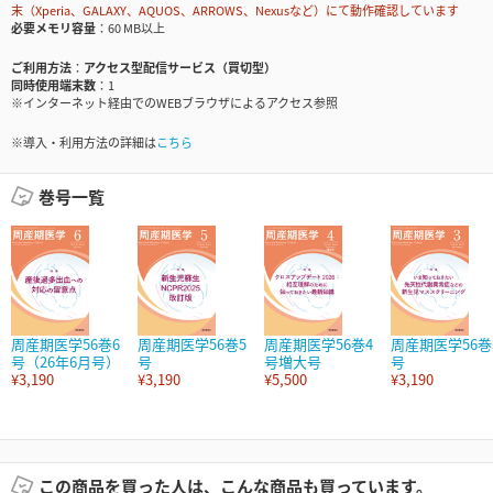
末（Xperia、GALAXY、AQUOS、ARROWS、Nexusなど）にて動作確認しています
必要メモリ容量
60 MB以上
ご利用方法
アクセス型配信サービス（買切型）
同時使用端末数
1
※インターネット経由でのWEBブラウザによるアクセス参照
※導入・利用方法の詳細は
こちら
巻号一覧
周産期医学56巻6
周産期医学56巻5
周産期医学56巻4
周産期医学56巻
号（26年6月号）
号
号増大号
号
¥3,190
¥3,190
¥5,500
¥3,190
この商品を買った人は、こんな商品も買っています。