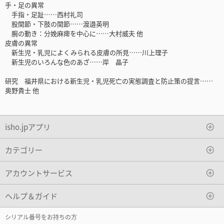
手・足の異常
手指・足趾……西村礼司
股関節・下肢の関節……渡邉英明
腕の動き：分娩麻痺を中心に……大村威夫 他
皮膚の異常
新生児・乳児によくみられる皮膚の所見……川上理子
新生児のいろんな色のあざ……岸 晶子
研究 福井県における新生児・乳児死亡の実態調査と防止策の提言……
奥野貴士 他
isho.jpアプリ
カテゴリー
アカウントサービス
ヘルプ＆ガイド
シリアル番号をお持ちの方