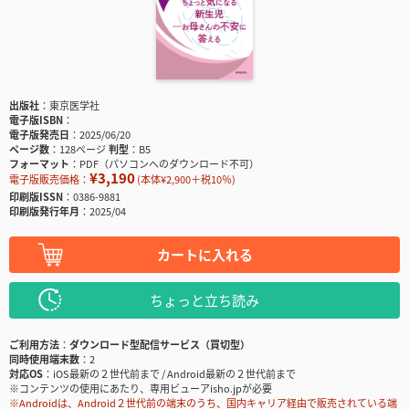
出版社
東京医学社
電子版ISBN
電子版発売日
2025/06/20
ページ数
128ページ
判型
B5
フォーマット
PDF（パソコンへのダウンロード不可）
¥3,190
電子版販売価格：
(本体¥2,900＋税10％)
印刷版ISSN
0386-9881
印刷版発行年月
2025/04
カートに入れる
ちょっと立ち読み
ご利用方法
ダウンロード型配信サービス（買切型）
同時使用端末数
2
対応OS
iOS最新の２世代前まで / Android最新の２世代前まで
※コンテンツの使用にあたり、専用ビューアisho.jpが必要
※Androidは、Android２世代前の端末のうち、国内キャリア経由で販売されている端