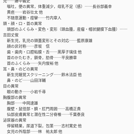
児……藤中義史
嘔吐，便の異常，体重減少，母乳不足（感）……長谷部義幸
黄疸……岩谷壮太 他
不随意運動・痙攣……竹内章人
頭・顔・口・首の異常
頭部のふくらみ・変色・変形（頭血腫，産瘤・帽状腱膜下血腫）……
吉田丈俊
新生児，乳児の頭蓋変形とその対応……藍原康雄
顔の非対称……彦坂 信
歯・歯肉・口腔粘膜・舌……黒厚子璃佳 他
首のかたむき，鎖骨，肋骨……平良勝章
首のふくらみ……矢内俊裕 他
耳・鼻・のどの異常
新生児聴覚スクリーニング……鈴木法臣 他
鼻・のど……山田洋輔
目の異常
眼の動き……小岩千尋
胸腹部の異常
胸部……中岡達雄
腹壁・鼠径部・臍・肛門周囲……高橋正貴
仙部皮膚異常と潜在性二分脊椎……千葉泰良
泌尿器の異常
停留精巣，尿道下裂，包茎……志村寛史 他
女児の外陰部……林 祐太郎 他