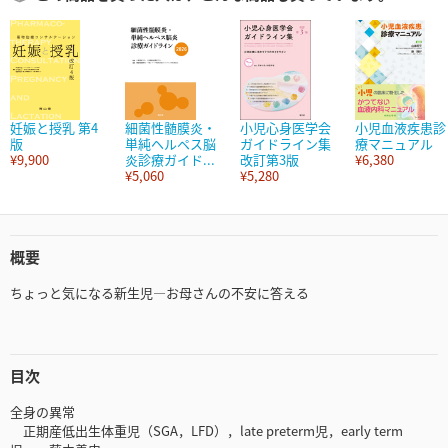
妊娠と授乳 第4
細菌性髄膜炎・
小児心身医学会
小児血液疾患診
版
単純ヘルペス脳
ガイドライン集
療マニュアル
¥9,900
炎診療ガイド...
改訂第3版
¥6,380
¥5,060
¥5,280
概要
ちょっと気になる新生児―お母さんの不安に答える
目次
全身の異常
正期産低出生体重児（SGA，LFD），late preterm児，early term