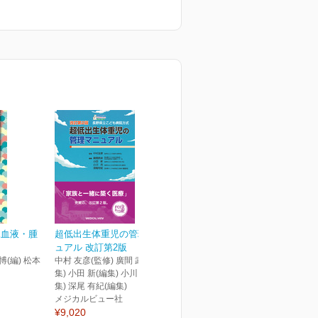
児血液・腫
超低出生体重児の管理マニ
ュアル 改訂第2版
博(編) 松本
中村 友彦(監修) 廣間 武彦(編
集) 小田 新(編集) 小川 亮(編
集) 深尾 有紀(編集)
メジカルビュー社
¥9,020