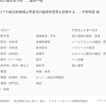
症の重症化予防……森岡一朗
tantsスコアの経日的推移は早産児の臨床的背景を反映する……中村利彦 他
テゴリー
アカウントサービス
礎医学系
看護教員・学生
個人情報の確認・変更
床医学・内科系
各種医療職
メールアドレスの確認・変
床医学・外科系
東洋医学
パスワードの変更
床医学（領域別）
栄養学
かかりつけ書店の確認・変
床医学（テーマ別）
薬学
マイ本棚
会医学系・医学一般など
歯科学
購入履歴
礎看護
保健・体育
床看護（診療科・技術）
セット・雑誌年間購読
床看護（専門別）
雑誌
健・助産
Copyri
利用規約
特定商取引法に基づく表記
ケアネットポイント連携利用規約