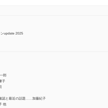
date 2025
一郎
馨子
司
確認と最近の話題……加藤紀子
 他