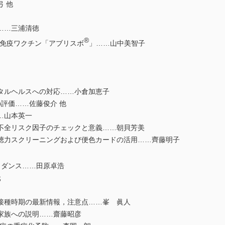
 他
……三浦清徳
®
免疫ワクチン「アブリスボ
」……山中美智子
ルヘルスへの対応……小倉加恵子
評価……佐藤俊介 他
…山本英一
全リスク因子のチェックと意義……朝貝芳美
力スクリーニングおよび便色カードの活用……齊藤明子
ダンス……田原卓浩
元
接種時期の最新情報，注意点……峯 眞人
家族への説明……齋藤昭彦