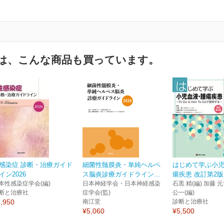
は、こんな商品も買っています。
感染症 診断・治療ガイド
細菌性髄膜炎・単純ヘルペ
はじめて学ぶ小
イン2026
ス脳炎診療ガイドライン...
瘍疾患 改訂第2版
本性感染症学会(編)
日本神経学会・日本神経感染
石黒 精(編) 加藤 元
断と治療社
症学会(監)
公一(編)
,950
南江堂
診断と治療社
¥5,060
¥5,500