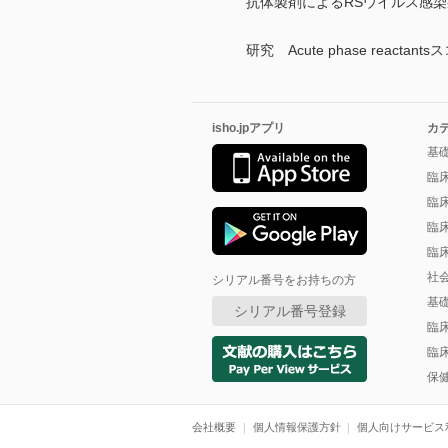
抗体製剤によるRSウイルス感染
研究 Acute phase reac
isho.jpアプリ
カ
基
臨
臨
臨
臨
社
シリアル番号をお持ちの方
基
シリアル番号登録
臨
臨
保
会社概要
個人情報保護方針
個人向けサービス