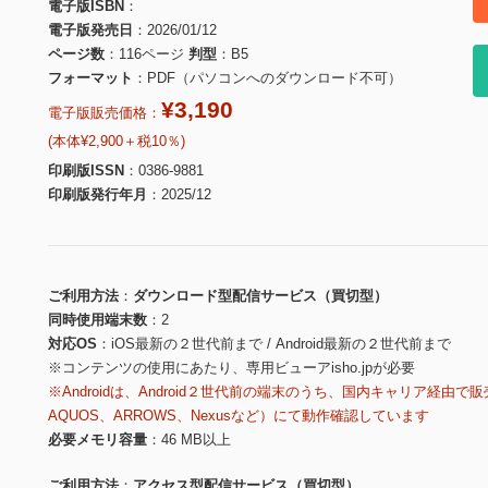
電子版ISBN
電子版発売日
2026/01/12
ページ数
116ページ
判型
B5
フォーマット
PDF（パソコンへのダウンロード不可）
¥3,190
電子版販売価格：
(本体¥2,900＋税10％)
印刷版ISSN
0386-9881
印刷版発行年月
2025/12
ご利用方法
ダウンロード型配信サービス（買切型）
同時使用端末数
2
対応OS
iOS最新の２世代前まで / Android最新の２世代前まで
※コンテンツの使用にあたり、専用ビューアisho.jpが必要
※Androidは、Android２世代前の端末のうち、国内キャリア経由で販
AQUOS、ARROWS、Nexusなど）にて動作確認しています
必要メモリ容量
46 MB以上
ご利用方法
アクセス型配信サービス（買切型）