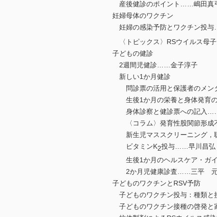
産後健診のポイント……嶋田真弓
妊婦母体のワクチン
妊婦の感染予防とワクチン投与
〈トピックス〉RSウイルス母子
子どもの健診
2週間児健診……金子淳子
新しい1か月健診
問診票の活用と保護者のメンタ
生後1か月の栄養と身体発育の
身体診察と健診票への記入…
〈コラム〉発育性股関節形成不
新生児マススクリーニング，聴
ビタミンK
投与……早川昌弘
2
生後1か月のヘルスケア・ガイ
2か月児健康診査……三平 
子どものワクチンとRSV予防
子どものワクチン投与：種類と
子どものワクチン接種の啓発と