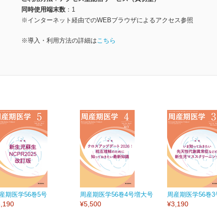
同時使用端末数
1
※インターネット経由でのWEBブラウザによるアクセス参照
※導入・利用方法の詳細は
こちら
産期医学56巻5号
周産期医学56巻4号増大号
周産期医学56巻3
,190
¥5,500
¥3,190