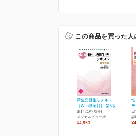
この商品を買った人
新生児蘇生法テキスト
性
［Web動画付］ 第5版
ラ
細野 茂春(監修)
日
メジカルビュー社
診
¥4,950
¥4