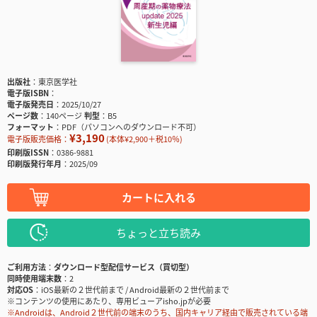
出版社
東京医学社
電子版ISBN
電子版発売日
2025/10/27
ページ数
140ページ
判型
B5
フォーマット
PDF（パソコンへのダウンロード不可）
¥3,190
電子版販売価格：
(本体¥2,900＋税10％)
印刷版ISSN
0386-9881
印刷版発行年月
2025/09
カートに入れる
ちょっと立ち読み
ご利用方法
ダウンロード型配信サービス（買切型）
同時使用端末数
2
対応OS
iOS最新の２世代前まで / Android最新の２世代前まで
※コンテンツの使用にあたり、専用ビューアisho.jpが必要
※Androidは、Android２世代前の端末のうち、国内キャリア経由で販売されている端