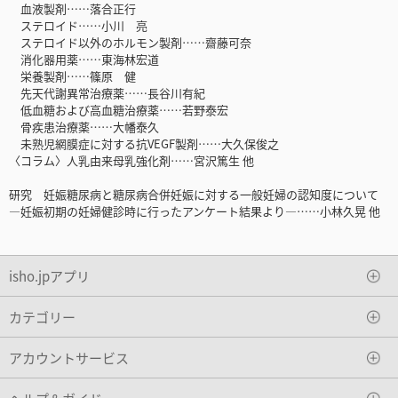
血液製剤……落合正行
ステロイド……小川 亮
ステロイド以外のホルモン製剤……齋藤可奈
消化器用薬……東海林宏道
栄養製剤……篠原 健
先天代謝異常治療薬……長谷川有紀
低血糖および高血糖治療薬……若野泰宏
骨疾患治療薬……大幡泰久
未熟児網膜症に対する抗VEGF製剤……大久保俊之
〈コラム〉人乳由来母乳強化剤……宮沢篤生 他
研究 妊娠糖尿病と糖尿病合併妊娠に対する一般妊婦の認知度について
―妊娠初期の妊婦健診時に行ったアンケート結果より―……小林久晃 他
isho.jpアプリ
カテゴリー
アカウントサービス