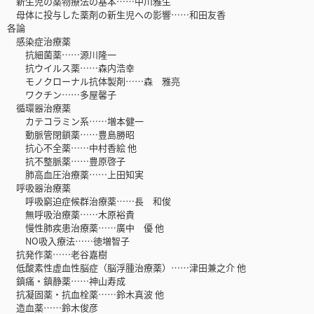
新生児の薬物療法の基本……中川雅生
母体に投与した薬剤の新生児への影響……和田友香
各論
感染症治療薬
抗細菌薬……源川隆一
抗ウイルス薬……森内浩幸
モノクローナル抗体製剤……森 雅亮
ワクチン……多屋馨子
循環器治療薬
カテコラミン系……増本健一
動脈管閉鎖薬……豊島勝昭
抗心不全薬……中村香絵 他
抗不整脈薬……豊原啓子
肺高血圧治療薬……上田知実
呼吸器治療薬
呼吸窮迫症候群治療薬……長 和俊
無呼吸治療薬……木原裕貴
慢性肺疾患治療薬……廣中 優 他
NO吸入療法……徳増智子
抗発作薬……老谷嘉樹
低酸素性虚血性脳症（脳浮腫治療薬）……津田兼之介 他
鎮痛・鎮静薬……神山寿成
抗凝固薬・抗血栓薬……鈴木真波 他
造血薬……鈴木俊彦