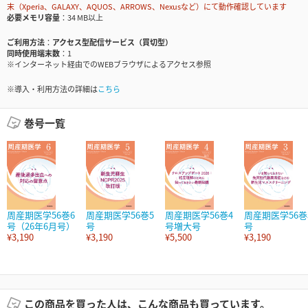
末（Xperia、GALAXY、AQUOS、ARROWS、Nexusなど）にて動作確認しています
必要メモリ容量
34 MB以上
ご利用方法
アクセス型配信サービス（買切型）
同時使用端末数
1
※インターネット経由でのWEBブラウザによるアクセス参照
※導入・利用方法の詳細は
こちら
巻号一覧
周産期医学56巻6
周産期医学56巻5
周産期医学56巻4
周産期医学56巻
号（26年6月号）
号
号増大号
号
¥3,190
¥3,190
¥5,500
¥3,190
この商品を買った人は、こんな商品も買っています。