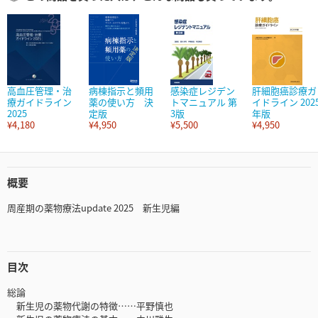
高血圧管理・治
病棟指示と頻用
感染症レジデン
肝細胞癌診療ガ
療ガイドライン
薬の使い方 決
トマニュアル 第
イドライン 202
2025
定版
3版
年版
¥4,180
¥4,950
¥5,500
¥4,950
概要
周産期の薬物療法update 2025 新生児編
目次
総論
新生児の薬物代謝の特徴……平野慎也