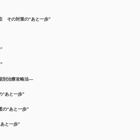
症 その対策の“あと一歩”
”
”
期別治療攻略法―
“あと一歩”
の“あと一歩”
あと一歩”