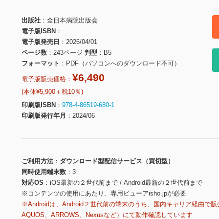
出版社
全日本病院出版会
電子版ISBN
電子版発売日
2026/04/01
ページ数
243ページ
判型
B5
フォーマット
PDF（パソコンへのダウンロード不可）
¥6,490
電子版販売価格：
(本体¥5,900＋税10％)
印刷版ISBN
978-4-86519-680-1
印刷版発行年月
2024/06
ご利用方法
ダウンロード型配信サービス（買切型）
同時使用端末数
3
対応OS
iOS最新の２世代前まで / Android最新の２世代前まで
※コンテンツの使用にあたり、専用ビューアisho.jpが必要
※Androidは、Android２世代前の端末のうち、国内キャリア経由で販
AQUOS、ARROWS、Nexusなど）にて動作確認しています