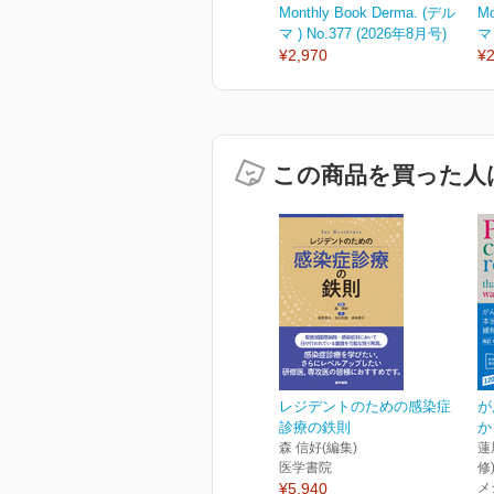
Monthly Book Derma. (デル
Mo
マ ) No.377 (2026年8月号)
マ 
¥2,970
¥2
この商品を買った人
レジデントのための感染症
が
診療の鉄則
か
森 信好(編集)
蓮
医学書院
修
¥5,940
メ