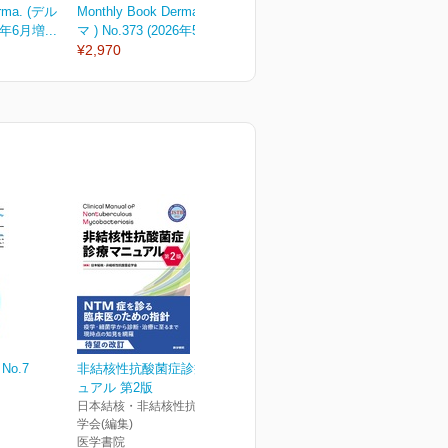
erma. (デル
Monthly Book Derma. (デル
Monthly Book Derma. (デル
M
26年6月増...
マ ) No.373 (2026年5月号)
マ ) No.372 (2026年4月号)
マ
¥2,970
¥2,970
¥
No.7
非結核性抗酸菌症診療マニ
ュアル 第2版
日本結核・非結核性抗酸菌症
学会(編集)
医学書院