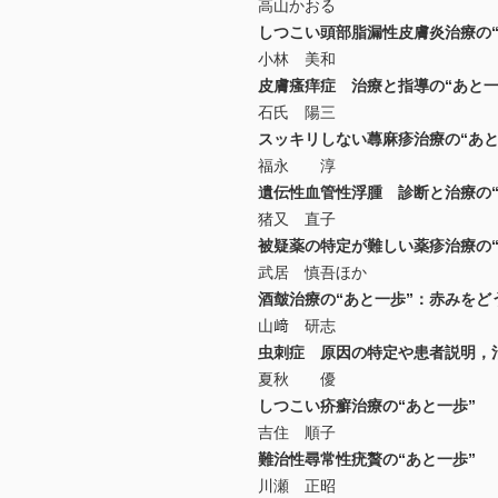
高山かおる
しつこい頭部脂漏性皮膚炎治療の“
小林 美和
皮膚瘙痒症 治療と指導の“あと一
石氏 陽三
スッキリしない蕁麻疹治療の“あと
福永 淳
遺伝性血管性浮腫 診断と治療の“
猪又 直子
被疑薬の特定が難しい薬疹治療の“
武居 慎吾ほか
酒皶治療の“あと一歩”：赤みをど
山﨑 研志
虫刺症 原因の特定や患者説明，治
夏秋 優
しつこい疥癬治療の“あと一歩”
吉住 順子
難治性尋常性疣贅の“あと一歩”
川瀬 正昭