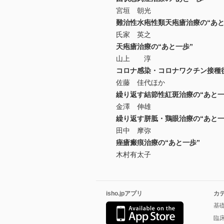
宮垣 朝光
難治性水疱性類天疱瘡治療の“あと
氏家 英之
天疱瘡治療の“あと一歩”
山上 淳
コロナ感染・コロナワクチン接種
佐藤 佳代ほか
繰り返す結節性紅斑治療の“あと一
金澤 伸雄
繰り返す胼胝・鶏眼治療の“あと一
田中 摩弥
痤瘡瘢痕治療の“あと一歩”
木村有太子
isho.jpアプリ
カ
基
臨