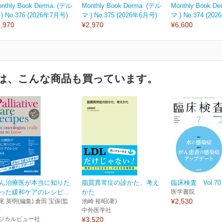
nthly Book Derma. (デル
Monthly Book Derma. (デル
Monthly Book D
) No.376 (2026年7月号)
マ ) No.375 (2026年6月号)
マ ) No.374 (20
,970
¥2,970
¥6,600
は、こんな商品も買っています。
ん治療医が本当に知りた
脂質異常症の診かた、考え
臨床検査 Vol.70 
った緩和ケアのレシピ...
かた
医学書院
¥2,530
尾 英明(編集) 倉田 宝保(監
池崎 裕昭(著)
)
中外医学社
ジカルビュー社
¥3,520