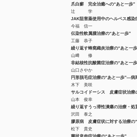
爪白癬 完全治癒への“あと一歩”
辻 学
JAK阻害薬使用中のヘルペス感染
今福 信一
伝染性軟属腫治療の“あと一歩”
工藤 恭子
繰り返す蜂窩織炎治療の“あと一歩
山﨑 修
非結核性抗酸菌症治療の“あと一歩
山口さやか
円形脱毛症治療の“あと一歩”―病
木下 美咲
サルコイドーシス 皮膚症状治療の
山本 俊幸
繰り返すうっ滞性潰瘍の治療・処置
沢田 泰之
膠原病 皮膚症状に対する治療の“
松下 貴史
菌状息肉症治療の“あと一歩”