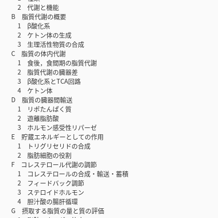
2 代謝と機能
B 脂質代謝の概要
1 β酸化系
2 ケトン体の生成
3 生理活性物質の合成
C 脂質の体内代謝
1 食後，食間期の脂質代謝
2 脂質代謝の臓器差
3 β酸化系とTCA回路
4 ケトン体
D 脂質の臓器間輸送
1 リポたんぱく質
2 遊離脂肪酸
3 ホルモン感受性リパーゼ
E 貯蔵エネルギーとしての作用
1 トリグリセリドの合成
2 脂肪細胞の役割
F コレステロール代謝の調節
1 コレステロールの合成・輸送・蓄積
2 フィードバック調節
3 ステロイドホルモン
4 胆汁酸の腸肝循環
G 摂取する脂質の量と質の評価