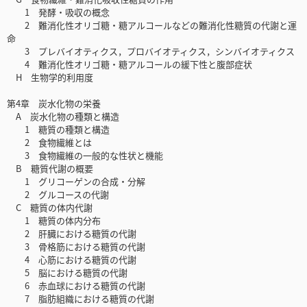
1 発酵・吸収の概念
2 難消化性オリゴ糖・糖アルコールなどの難消化性糖質の代謝と運
命
3 プレバイオティクス，プロバイオティクス，シンバイオティクス
4 難消化性オリゴ糖・糖アルコールの緩下性と腹部症状
H 生物学的利用度
第4章 炭水化物の栄養
A 炭水化物の種類と構造
1 糖質の種類と構造
2 食物繊維とは
3 食物繊維の一般的な性状と機能
B 糖質代謝の概要
1 グリコーゲンの合成・分解
2 グルコースの代謝
C 糖質の体内代謝
1 糖質の体内分布
2 肝臓における糖質の代謝
3 骨格筋における糖質の代謝
4 心筋における糖質の代謝
5 脳における糖質の代謝
6 赤血球における糖質の代謝
7 脂肪組織における糖質の代謝