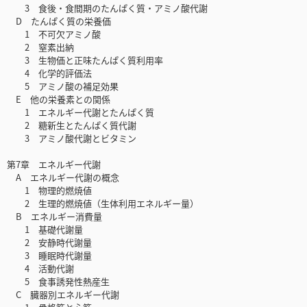
3 食後・食間期のたんぱく質・アミノ酸代謝
D たんぱく質の栄養価
1 不可欠アミノ酸
2 窒素出納
3 生物価と正味たんぱく質利用率
4 化学的評価法
5 アミノ酸の補足効果
E 他の栄養素との関係
1 エネルギー代謝とたんぱく質
2 糖新生とたんぱく質代謝
3 アミノ酸代謝とビタミン
第7章 エネルギー代謝
A エネルギー代謝の概念
1 物理的燃焼値
2 生理的燃焼値（生体利用エネルギー量）
B エネルギー消費量
1 基礎代謝量
2 安静時代謝量
3 睡眠時代謝量
4 活動代謝
5 食事誘発性熱産生
C 臓器別エネルギー代謝