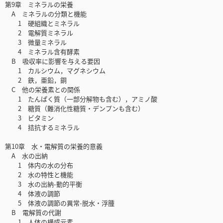
第9章 ミネラルの栄養
A ミネラルの分類と機能
1 硬組織とミネラル
2 電解質ミネラル
3 微量ミネラル
4 ミネラル含有酵素
B 吸収率に影響を与える要因
1 カルシウム，マグネシウム
2 鉄，亜鉛，銅
C 他の栄養素との関係
1 たんぱく質（一部分解物も含む），アミノ酸
2 糖質（難消化性糖質・デンプンも含む）
3 ビタミン
4 拮抗するミネラル
第10章 水・電解質の栄養的意義
A 水の出納
1 体内の水の分布
2 水の特性と機能
3 水の出納-動的平衡
4 体液の調節
5 体液の調節の異常-脱水・浮腫
B 電解質の代謝
1 人体の構成元素