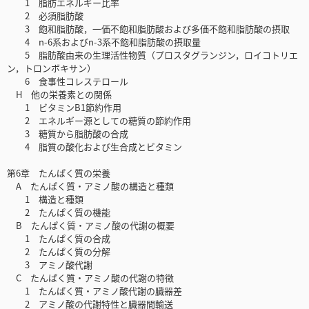
1 脂肪エネルギー比率
2 必須脂肪酸
3 飽和脂肪酸，一価不飽和脂肪酸および多価不飽和脂肪酸の摂取
4 n-6系およびn-3系不飽和脂肪酸の摂取量
5 脂肪酸由来の生理活性物質（プロスタグランジン，ロイコトリエ
ン，トロンボキサン）
6 食事性コレステロール
H 他の栄養素との関係
1 ビタミンB1節約作用
2 エネルギー源としての糖質の節約作用
3 糖質から脂肪酸の合成
4 脂質の酸化および生合成とビタミン
第6章 たんぱく質の栄養
A たんぱく質・アミノ酸の構造と種類
1 構造と種類
2 たんぱく質の機能
B たんぱく質・アミノ酸の代謝の概要
1 たんぱく質の合成
2 たんぱく質の分解
3 アミノ酸代謝
C たんぱく質・アミノ酸の代謝の特徴
1 たんぱく質・アミノ酸代謝の臓器差
2 アミノ酸の代謝特性と臓器間輸送