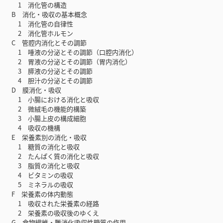
1 消化管の構造
B 消化・吸収の基本概念
1 消化管の自律性
2 消化管ホルモン
C 管腔内消化とその調節
1 唾液の分泌とその調節（口腔内消化）
2 胃液の分泌とその調節（胃内消化）
3 膵液の分泌とその調節
4 胆汁の分泌とその調節
D 膜消化・吸収
1 小腸における消化と吸収
2 微絨毛の機能的構築
3 小腸上皮の構成細胞
4 吸収の機構
E 栄養素別の消化・吸収
1 糖質の消化と吸収
2 たんぱく質の消化と吸収
3 脂質の消化と吸収
4 ビタミンの吸収
5 ミネラルの吸収
F 栄養素の体内動態
1 吸収された栄養素の経路
2 栄養素の吸収後のゆくえ
G 食物繊維・難消化吸収性糖質の作用