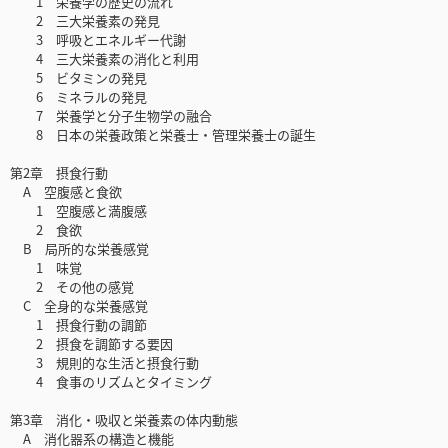
1 栄養学の歴史の流れ
2 三大栄養素の発見
3 呼吸とエネルギー代謝
4 三大栄養素の消化と利用
5 ビタミンの発見
6 ミネラルの発見
7 栄養学と分子生物学の融合
8 日本の栄養政策と栄養士・管理栄養士の誕生
第2章 摂食行動
A 空腹感と食欲
1 空腹感と満腹感
2 食欲
B 局所的な栄養感覚
1 味覚
2 その他の感覚
C 全身的な栄養感覚
1 摂食行動の調節
2 摂食を調節する要因
3 規則的な生活と摂食行動
4 食事のリズムとタイミング
第3章 消化・吸収と栄養素の体内動態
A 消化器系の構造と機能