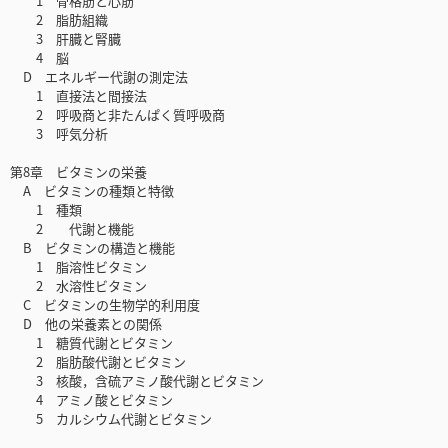
1 骨格筋と心筋
2 脂肪組織
3 肝臓と腎臓
4 脳
D エネルギー代謝の測定法
1 直接法と間接法
2 呼吸商と非たんぱく質呼吸商
3 呼気分析
第8章 ビタミンの栄養
A ビタミンの種類と特徴
1 種類
2 代謝と機能
B ビタミンの構造と機能
1 脂溶性ビタミン
2 水溶性ビタミン
C ビタミンの生物学的利用度
D 他の栄養素との関係
1 糖質代謝とビタミン
2 脂肪酸代謝とビタミン
3 核酸，含硫アミノ酸代謝とビタミン
4 アミノ酸とビタミン
5 カルシウム代謝とビタミン