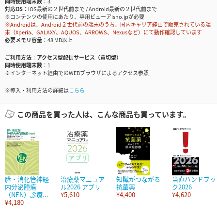
同時使用端末数
3
対応OS
iOS最新の２世代前まで / Android最新の２世代前まで
※コンテンツの使用にあたり、専用ビューアisho.jpが必要
※Androidは、Android２世代前の端末のうち、国内キャリア経由で販売されている端
末（Xperia、GALAXY、AQUOS、ARROWS、Nexusなど）にて動作確認しています
必要メモリ容量
48 MB以上
ご利用方法
アクセス型配信サービス（買切型）
同時使用端末数
1
※インターネット経由でのWEBブラウザによるアクセス参照
※導入・利用方法の詳細は
こちら
この商品を買った人は、こんな商品も買っています。
膵・消化管神経
治療薬マニュア
知識がつながる
当直ハンドブッ
内分泌腫瘍
ル2026 アプリ
抗菌薬
ク2026
（NEN）診療...
¥5,610
¥4,400
¥4,620
¥4,180