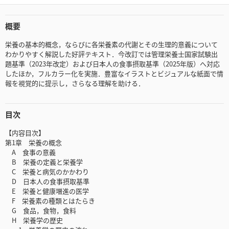
概要
栄養の基本的概念，ならびに各栄養素の代謝とその生理的意義について
わかりやすく解説した好評テキスト．今改訂では管理栄養士国家試験出
題基準（2023年改定）および日本人の食事摂取基準（2025年版）へ対応
したほか，フルカラー化を実施．豊富なイラストとビジュアルな紙面で情
報を視覚的に提示し，さらなる理解を助ける．
目次
【内容目次】
第1章 栄養の概念
A 食事の意義
B 栄養の定義と栄養学
C 栄養と病気のかかわり
D 日本人の食事摂取基準
E 栄養と健康増進の医学
F 栄養素の種類とはたらき
G 食品，食物，食料
H 栄養学の歴史