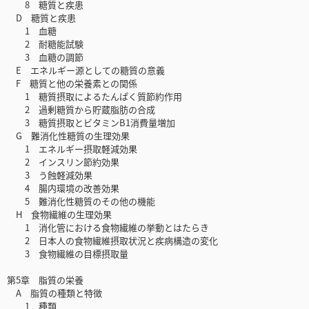
8 糖質と疾患
D 糖質と疾患
1 血糖
2 耐糖能試験
3 血糖の調節
E エネルギー源としての糖質の意義
F 糖質と他の栄養素との関係
1 糖質摂取によるたんぱく質節約作用
2 過剰糖質から貯蔵脂肪の合成
3 糖質摂取とビタミンB1消費量増加
G 難消化性糖質の生理効果
1 エネルギー摂取軽減効果
2 インスリン節約効果
3 う蝕軽減効果
4 腸内環境の改善効果
5 難消化性糖質のその他の機能
H 食物繊維の生理効果
1 消化管における食物繊維の挙動とはたらき
2 日本人の食物繊維摂取状況と疾病構造の変化
3 食物繊維の目標摂取量
第5章 脂質の栄養
A 脂質の種類と特徴
1 種類