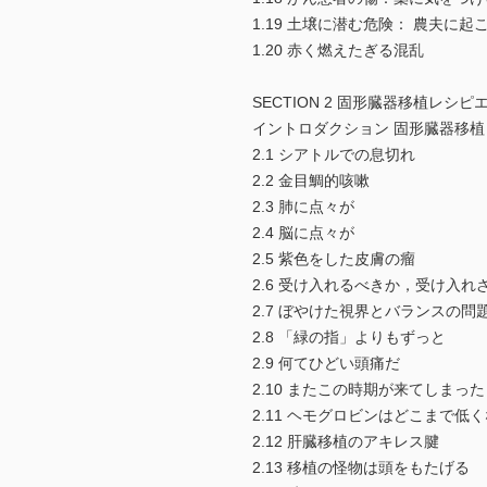
1.19 土壌に潜む危険： 農夫に
1.20 赤く燃えたぎる混乱
SECTION 2 固形臓器移植レシ
イントロダクション 固形臓器移植
2.1 シアトルでの息切れ
2.2 金目鯛的咳嗽
2.3 肺に点々が
2.4 脳に点々が
2.5 紫色をした皮膚の瘤
2.6 受け入れるべきか，受け入れ
2.7 ぼやけた視界とバランスの問
2.8 「緑の指」よりもずっと
2.9 何てひどい頭痛だ
2.10 またこの時期が来てしまった
2.11 ヘモグロビンはどこまで低
2.12 肝臓移植のアキレス腱
2.13 移植の怪物は頭をもたげる