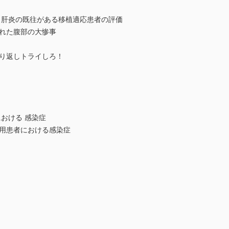
： 肝炎の既往がある移植適応患者の評価
ふれた腹部の大惨事
繰り返しトライしろ！
における 感染症
使用患者における感染症