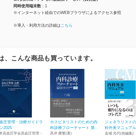
同時使用端末数
1
※インターネット経由でのWEBブラウザによるアクセス参照
※導入・利用方法の詳細は
こちら
は、こんな商品も買っています。
血圧管理・治療ガイドラ
ホスピタリストのための内
ジェネラリスト
ン2025
科診療フローチャート 第...
科外来マニュアル
本高血圧学会高血圧管理・
髙岸 勝繁(著)
金城 光代(他編集)