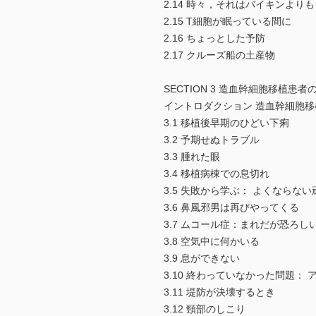
2.14 時々，それはバイキンより
2.15 T細胞が眠っている間に
2.16 ちょっとした予防
2.17 クルーズ船の土産物
SECTION 3 造血幹細胞移植患者
イントロダクション 造血幹細胞
3.1 移植後早期のひどい下痢
3.2 予期せぬトラブル
3.3 腫れた眼
3.4 移植病棟での息切れ
3.5 失敗から学ぶ： よくならな
3.6 鼻風邪男は再びやってくる
3.7 ムコール症：まれだが恐ろし
3.8 空気中に何かいる
3.9 息ができない
3.10 終わっていなかった問題：
3.11 堤防が決壊するとき
3.12 頸部のしこり