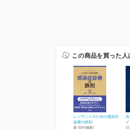
この商品を買った人
レジデントのための感染症
高
診療の鉄則
イ
森 信好(編集)
日