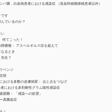
リンパ腫，白血病患者における感染症 （造血幹細胞移植患者以外）
りです
が潜んでいるのか？
ない
- 何てこった！
者の肺腫瘤： アスペルギルス症を超えて
になるとき
，先生？
のリベンジ
道症状
患者における多数の皮膚病変： 点と点をつなげ
全患者における多剤耐性グラム陰性感染症
呼吸困難： 「感染への欲望」
ルー真菌血症
けろ！