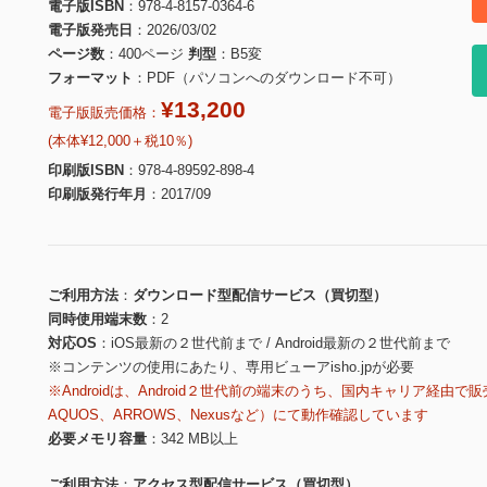
電子版ISBN
978-4-8157-0364-6
電子版発売日
2026/03/02
ページ数
400ページ
判型
B5変
フォーマット
PDF（パソコンへのダウンロード不可）
¥13,200
電子版販売価格：
(本体¥12,000＋税10％)
印刷版ISBN
978-4-89592-898-4
印刷版発行年月
2017/09
ご利用方法
ダウンロード型配信サービス（買切型）
同時使用端末数
2
対応OS
iOS最新の２世代前まで / Android最新の２世代前まで
※コンテンツの使用にあたり、専用ビューアisho.jpが必要
※Androidは、Android２世代前の端末のうち、国内キャリア経由で販
AQUOS、ARROWS、Nexusなど）にて動作確認しています
必要メモリ容量
342 MB以上
ご利用方法
アクセス型配信サービス（買切型）