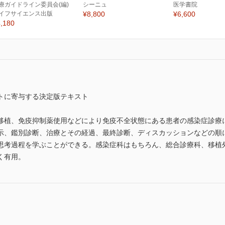
療ガイドライン委員会(編)
シーニュ
医学書院
イフサイエンス出版
¥8,800
¥6,600
,180
トに寄与する決定版テキスト
移植、免疫抑制薬使用などにより免疫不全状態にある患者の感染症診療に
示、鑑別診断、治療とその経過、最終診断、ディスカッションなどの順
思考過程を学ぶことができる。感染症科はもちろん、総合診療科、移植
く有用。