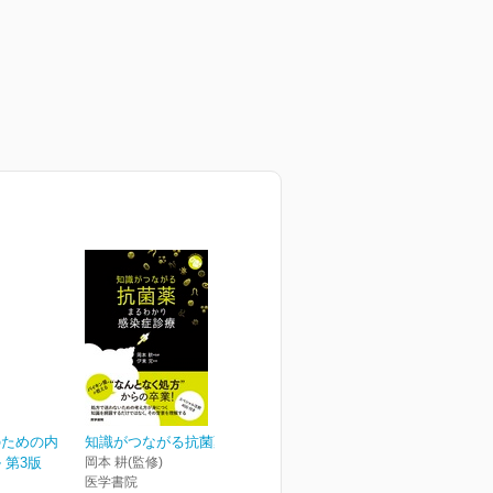
のための内
知識がつながる抗菌薬
 第3版
岡本 耕(監修)
医学書院