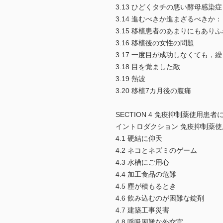
3.13 ひどくタチの悪い酵母感染症
3.14 進むべきか進まざるべきか
3.15 移植患者のあまりにもあり
3.16 移植後の女性の問題
3.17 一度目が成功しなくても，
3.18 目を覚ました敵
3.19 熱波
3.20 移植7カ月後の腹痛
SECTION 4 免疫抑制薬使用患者
イントロダクション 免疫抑制薬
4.1 硬結に仰天
4.2 ネコとネズミのゲーム
4.3 水槽にご用心
4.4 加工食品の危難
4.5 塵が積もるとき
4.6 飲み込むのが困難な錠剤
4.7 建築工事災害
4.8 呼吸困難な外交官