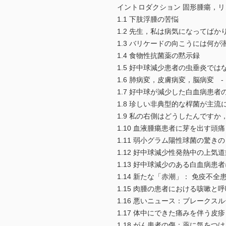
イントロダクション 固形腫瘍，
1.1 下肢浮腫の苦悩
1.2 先生，私は病気になってばか
1.3 バリケードの向こうには何
1.4 食物性抗菌薬の黙示録
1.5 好中球減少患者の虫垂炎では
1.6 肺病変，皮膚病変，脳病変 
1.7 好中球が減少した白血病患
1.8 珍しい非典型的な桿菌が主流
1.9 私の右側はどうしたんですか
1.10 血液腫瘍患者に芽を出す頭痛
1.11 弱小グラム陽性球菌の驚き
1.12 好中球減少性発熱中の上気
1.13 好中球減少のある白血病
1.14 新たな「赤潮」： 免疫不
1.15 肉腫の患者における咳嗽と
1.16 悪いニュース：ブレークス
1.17 体中にできた痛みを伴う皮疹
1.18 がん患者の傷：薬に気をつ