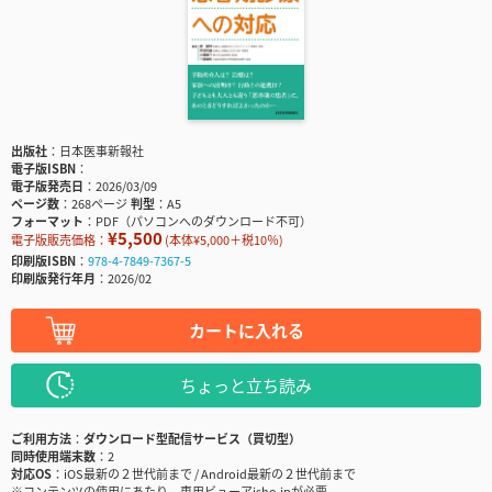
出版社
日本医事新報社
電子版ISBN
電子版発売日
2026/03/09
ページ数
268ページ
判型
A5
フォーマット
PDF（パソコンへのダウンロード不可）
¥5,500
電子版販売価格：
(本体¥5,000＋税10％)
印刷版ISBN
978-4-7849-7367-5
印刷版発行年月
2026/02
カートに入れる
ちょっと立ち読み
ご利用方法
ダウンロード型配信サービス（買切型）
同時使用端末数
2
対応OS
iOS最新の２世代前まで / Android最新の２世代前まで
※コンテンツの使用にあたり、専用ビューアisho.jpが必要