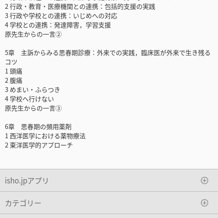
2 行政・教育・医療機関との連携：包括的支援の実践
3 行政や学校との連携：いじめへの対応
4 学校との連携：発達障害，学習支援
原先生からの一言②
5章 主訴からみる思春期診療：外来での実践，臨床医が外来で生き残る
コツ
1 頭痛
2 腹痛
3 めまい・ふらつき
4 学校へ行けない
原先生からの一言③
6章 思春期の頻用薬剤
1 西洋医学における薬物療法
2 東洋医学的アプローチ
isho.jpアプリ
カテゴリー