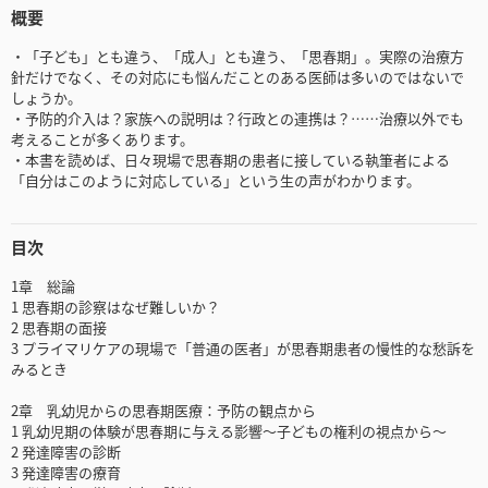
概要
・「子ども」とも違う、「成人」とも違う、「思春期」。実際の治療方
針だけでなく、その対応にも悩んだことのある医師は多いのではないで
しょうか。
・予防的介入は？家族への説明は？行政との連携は？……治療以外でも
考えることが多くあります。
・本書を読めば、日々現場で思春期の患者に接している執筆者による
「自分はこのように対応している」という生の声がわかります。
目次
1章 総論
1 思春期の診察はなぜ難しいか？
2 思春期の面接
3 プライマリケアの現場で「普通の医者」が思春期患者の慢性的な愁訴を
みるとき
2章 乳幼児からの思春期医療：予防の観点から
1 乳幼児期の体験が思春期に与える影響〜子どもの権利の視点から〜
2 発達障害の診断
3 発達障害の療育