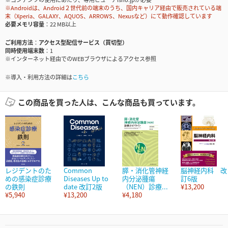
※Androidは、Android２世代前の端末のうち、国内キャリア経由で販売されている端
末（Xperia、GALAXY、AQUOS、ARROWS、Nexusなど）にて動作確認しています
必要メモリ容量
22 MB以上
ご利用方法
アクセス型配信サービス（買切型）
同時使用端末数
1
※インターネット経由でのWEBブラウザによるアクセス参照
※導入・利用方法の詳細は
こちら
この商品を買った人は、こんな商品も買っています。
レジデントのた
Common
膵・消化管神経
脳神経内科 改
めの感染症診療
Diseases Up to
内分泌腫瘍
訂6版
の鉄則
date 改訂2版
（NEN）診療...
¥13,200
¥5,940
¥13,200
¥4,180