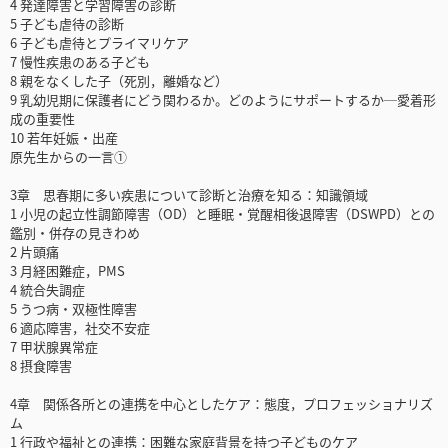
4 発達障害と学習障害の診断
5 子ども虐待の診断
6 子ども虐待とプライマリケア
7 慢性疾患のある子ども
8 親をなくした子（死別，離婚など）
9 乳幼児期に保護者にどう関わるか。どのようにサポートするか─愛着形
成の重要性
10 若年妊娠・出産
原先生からの一言①
3章 思春期に多い疾患について診断と治療を知る：知識領域
1 小児の起立性調節障害（OD）と睡眠・覚醒相後退障害（DSWPD）との
鑑別・併存の見きわめ
2 片頭痛
3 月経困難症，PMS
4 統合失調症
5 うつ病・双極性障害
6 適応障害，社交不安症
7 甲状腺異常症
8 摂食障害
4章 関係各所との連携を中心としたケア：態度，プロフェッショナリズ
ム
1 行政や福祉との連携：困難な家庭背景を持つ子どものケア